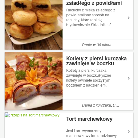
zsiadłego z powidłami
Racuchy z mleka zsiadłego z
powidłamiInny sposób na
racuchy, które robi się
błyskawicznie.Składniki:· 2
szk. mleka zsiadłego· 2
łyżeczki proszku do
pieczenia·&nbs...
Danie w 30 minut
Kotlety z piersi kurczaka
zawinięte w boczku
Kotlety z piersi kurczaka
zawinięte w boczkuPyszne
kotlety owinięte soczystym
boczkiem z nadzieniem.
Składniki:· 2 filety z kurczaka·
Serek śmietankowy ze
szczypiorkiem·&nbs...
Dania z kurczaka
,
Dania mięsne
Tort marchewkowy
Jest i on- wymarzony
marchewkowy tort urodzinowy