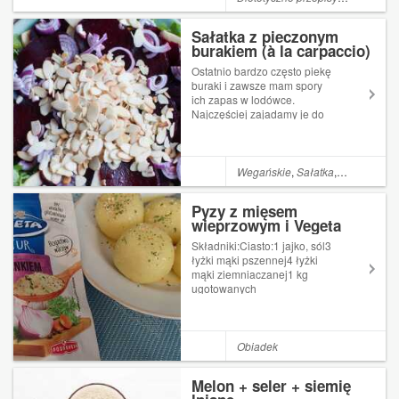
Mniam Owoce morza nadal
nie są zbyt popularne w
Sałatka z pieczonym
Polsce i trudno kupić
burakiem (à la carpaccio)
Ostatnio bardzo często piekę
buraki i zawsze mam spory
ich zapas w lodówce.
Najczęściej zajadamy je do
kanapek, czasem lądują też w
sałatkach. Sałatki z
pieczonymi burakami już na
blogu były, ale jest to temat
Wegańskie
,
Sałatka
,
Burak
bardzo wdzięczny i przez
mnie lubiany... d...
Pyzy z mięsem
wieprzowym i Vegeta
Natur
Składniki:Ciasto:1 jajko, sól3
łyżki mąki pszennej4 łyżki
mąki ziemniaczanej1 kg
ugotowanych
ziemniakówFarsz:1 cebula, 1
kajzerka1 kg łopatki lub
karkówkimajeranek, sól,
Vegeta Natur z
Obiadek
czosnkiemSposób
wykonania:Farsz:Mięso
Melon + seler + siemię
gotujemy do miękkości w