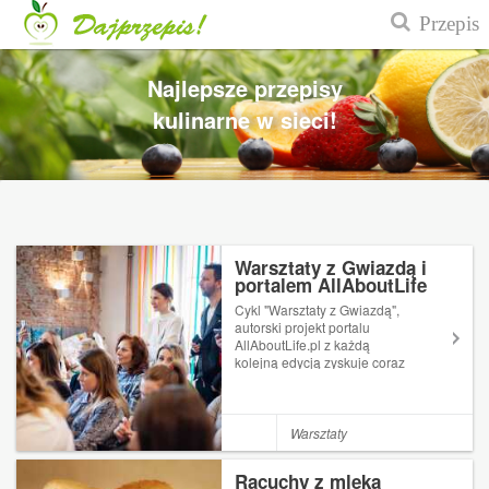
Najlepsze przepisy
kulinarne w sieci!
Warsztaty z Gwiazdą i
portalem AllAboutLife
Cykl "Warsztaty z Gwiazdą",
autorski projekt portalu
AllAboutLife.pl z każdą
kolejną edycją zyskuje coraz
szersze grono fanów wśród
topowych dziennikarzy i
blogerów. To nie tylko
możliwość kreatywnego
Warsztaty
spędzenia czasu w miłym
towarzystwie i poznania no...
Racuchy z mleka