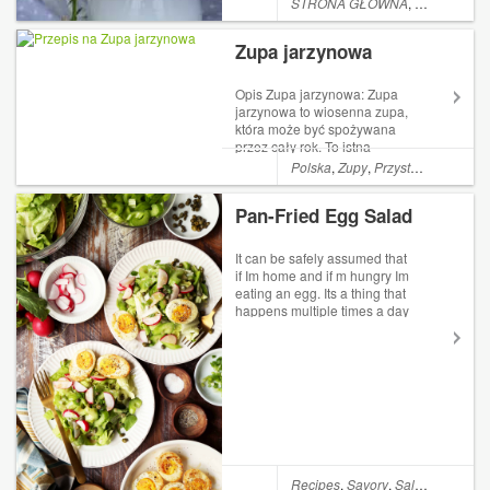
imprezie.Składniki:5 plastrów
STRONA GŁÓWNA
,
PRZYSTAWKI
szynki konserwowej1l bulionu
drobiowego 7 łyżeczek żel...
Zupa jarzynowa
Opis Zupa jarzynowa: Zupa
jarzynowa to wiosenna zupa,
która może być spożywana
przez cały rok. To istna
skarbnica witamin i
Polska
,
Zupy
,
Przystawki
minerałów, które są zawarte w
warzywach i bulionie. Zupa
Pan-Fried Egg Salad
jarzynowa znacznie lepiej
smakuje jeśli jest wykonana z
sezonowych wa...
It can be safely assumed that
if Im home and if m hungry Im
eating an egg. Its a thing that
happens multiple times a day
in the most inglorious of
circumstances: eggs just
boiled, eaten standing in front
of the dishwa...
Recipes
,
Savory
,
Salad
,
Egg
,
But