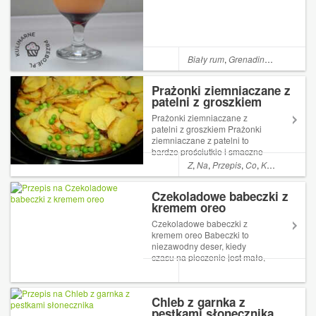
wypróbujcie tego drinka, bo...
Biały rum
,
Grenadine
,
Sok poma
Prażonki ziemniaczane z
patelni z groszkiem
Prażonki ziemniaczane z
patelni z groszkiem Prażonki
ziemniaczane z patelni to
bardzo prościutkie i smaczne
danie . Czasami robię je jako
Z
,
Na
,
Przepis
,
Co
,
Kolacja
,
A
,
Da
dodatek do mięsa lub serwuję
latem z kubkiem zimnej Read
Czekoladowe babeczki z
More ... Artykuł Prażonki
kremem oreo
ziemniaczane z patelni z
groszk...
Czekoladowe babeczki z
kremem oreo Babeczki to
niezawodny deser, kiedy
czasu na pieczenie jest mało,
a zjadłoby się coś słodkiego.
Dzisiaj w wersji z kremem
oreo słodkie, czekoladowe,
Chleb z garnka z
miękkie i bardzo pyszne! Na
pestkami słonecznika
sam widok cieknie ślinka