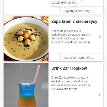
koktajl alkoholowy i
niewyczerpane źródło
brazylijskiej dumy narodowej.
Brązowy cukier
,
Mięta
,
Limonka
,
Opierający się na trzech
podstawowych składnikach,
Zupa krem z ciecierzycy
drink ten jest niezwykle prosty
w przygotowaniu. Świeże
limonki i...
Nie wiem jak Wy, ale ja
uwielbiam ciecierzycę (zwaną
też cieciorką lub grochem
włoskim) i często podjadam ją
- już ugotowaną lub z puszki
bez żadnych dodatków.(Tu
możecie zerknąć na inne
moje przepisu z cieciorką w
Dla dzieci
,
Zupy
,
Dla niemowląt
,
roli głównej - klik.) Tym
razem...
Drink Żar tropików
Drink Żar tropików to pyszny,
delikatny drink :) Idealny na
babski wieczór, ale nie tylko :)
Na Sylwestra też się
sprawdzi, chociaż do niego
jeszcze daleko ;) Jednak jeśli
planujecie jakąś imprezę w
karnawale, to koniecznie