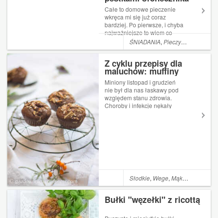
Całe to domowe pieczenie
wkręca mi się już coraz
bardziej. Po pierwsze, i chyba
najważniejsze to wiem co
jem. Po drugie, to mam już
ŚNIADANIA
,
Pieczywo
,
Chleb
dość pieczywa, które mi
niestety nie smakuje. I choć
Z cyklu przepisy dla
mam kilka swoich
maluchów: muffiny
sprawdzonych produktów w
orkiszowo-kokosowe z
różnych sklepach to jedze...
Miniony listopad i grudzień
suszonymi figami
nie był dla nas łaskawy pod
względem stanu zdrowia.
Choroby i infekcje nękały
mnie i Zu jakby prowadziły z
nami nieznośną wojnę
podjazdową. Mamy styczeń i
choć nadal glut pod nosem
(tak to bywa z
przedszkolakami), Co...
Słodkie
,
Wege
,
Mąka orkiszowa
,
Bułki "węzełki" z ricottą