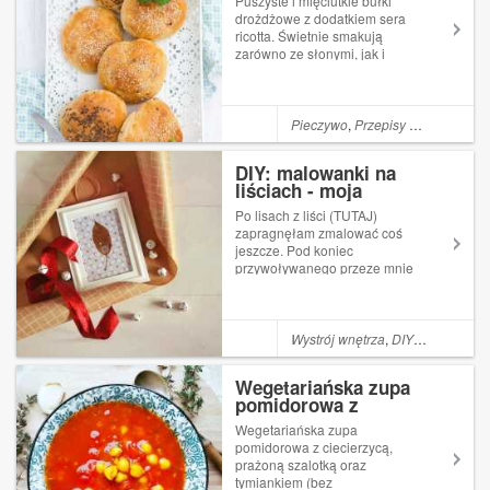
Puszyste i mięciutkie bułki
drożdżowe z dodatkiem sera
ricotta. Świetnie smakują
zarówno ze słonymi, jak i
słodkimi dodatkami.
Utrzymują świeżość przez ok.
3 dni.Ciasto jest miękkie i
łatwo się wyrabia, a bułki
Pieczywo
,
Przepisy na Thermomix
formuje poprzez zaplecenie
"węzełkó...
DIY: malowanki na
liściach - moja
"Alonuszka"
Po lisach z liści (TUTAJ)
zapragnęłam zmalować coś
jeszcze. Pod koniec
przywoływanego przeze mnie
wpisu umieściłam kilka
inspiracji, z czego jedna
szczególnie zapadła mi w
pamięć: kobieca twarz z
Wystrój wnętrza
,
DIY
,
Książki
,
Far
długimi, rudymi "włosami" (tak
naprawdę długim, rdzawym ...
Wegetariańska zupa
pomidorowa z
ciecierzycą, prażoną
Wegetariańska zupa
szalotką oraz tymiankiem
pomidorowa z ciecierzycą,
(bez tłuszczu)
prażoną szalotką oraz
tymiankiem (bez