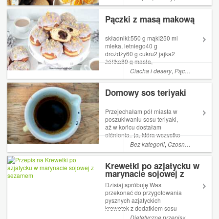
Pączki z masą makową
składniki:550 g mąki250 ml
mleka, letniego40 g
drożdży60 g cukru2 jajka2
żółtka80 g masła,
roztopionego1 szczypta soli2
Ciacha i desery
,
Pączki
,
Przepis 
łyżki spirytusu dodatkowo:
masa makowa Helio z
Domowy sos teriyaki
bakaliamitłuszcz do
głębokiego smażenialukier
cytrynowykandyzowana
Przejechałam pół miasta w
skórka pomarańczow...
poszukiwaniu sosu teriyaki,
aż w końcu dostałam
olśnienia.. ja, która wszystko
staram się przygotowywać od
Bez kategorii
,
Czosnek
,
Sosy
,
So
podstaw.. dlaczego nie mogę
sosu zrobić w domu!?
Krewetki po azjatycku w
Przecież to tak proste i
marynacie sojowej z
smaczne! Sos możecie dodać
sezamem
do gotowanych warz...
Dzisiaj spróbuję Was
przekonać do przygotowania
pysznych azjatyckich
krewetek z dodatkiem sosu
sojowego, miodu i sezamu .
Dietetyczne przepisy
,
łatwe
,
Diet