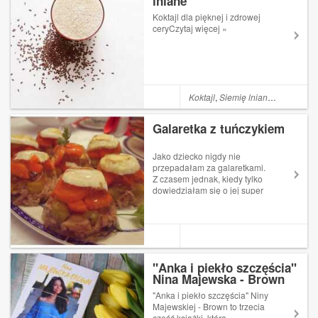
lniane
lekko...
Koktajl dla pięknej i zdrowej
ceryCzytaj więcej »
Koktajl
,
Siemię lniane
,
Seler nac
Galaretka z tuńczykiem
Jako dziecko nigdy nie
przepadałam za galaretkami.
Z czasem jednak, kiedy tylko
dowiedziałam się o jej super
pro-zdrowotnych
właściwościach (a dokładniej
o żelatynie), przekonałam się
do galaretek. Ale tylko na
słodko. Początkowo był to po
prostu 100% ...
"Anka i piekło szczęścia"
Nina Majewska - Brown
"Anka i piekło szczęścia" Niny
Majewskiej - Brown to trzecia
część książki, która