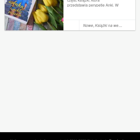
przedstawia perypetie Anki. W
poprzedniej części Anka
wplątuje się w romans z
Arturem, mężczyzną, którego
znała tylko z ekranu
Nowe
,
Książki na weekend
komputera. Jest nim tak
zauroczone, że bier...