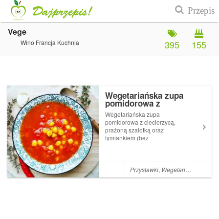
Vege
Wino Francja Kuchnia
395
155
Wegetariańska zupa
pomidorowa z
ciecierzycą, prażoną
Wegetariańska zupa
szalotką oraz tymiankiem
pomidorowa z ciecierzycą,
(bez tłuszczu)
prażoną szalotką oraz
tymiankiem (bez
tłuszczu)Jeżeli przez
przypadek lub też nie,
ugotowaliśmy ciecierzycę, to
po odlaniu dwóch chochelek
Przystawki
,
Wegetariańskie
,
Zup
ugotowanej ciecierzycy z jej
wywarem (do sałatki na
przykład),...