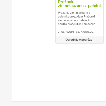
Prażonki
ziemniaczane z patelni
z groszkiem
Prażonki ziemniaczane z
patelni z groszkiem Prażonki
ziemniaczane z patelni to
bardzo prościutkie i smaczne
danie . Czasami robię je jako
dodatek do mięsa lub serwuję
,
,
,
,
,
,
,
Z
Na
Przepis
Co
Kolacja
A
Danie
Jak
latem z kubkiem zimnej Read
More ... Artykuł Prażonki
Ogrodnik w podróży
ziemniaczane z patelni z
groszk...