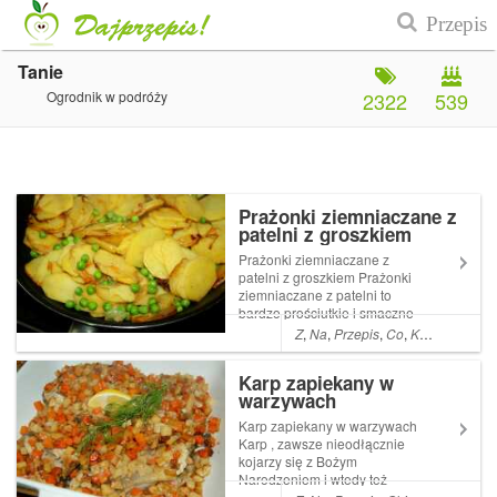
Tanie
Ogrodnik w podróży
2322
539
Prażonki ziemniaczane z
patelni z groszkiem
Prażonki ziemniaczane z
patelni z groszkiem Prażonki
ziemniaczane z patelni to
bardzo prościutkie i smaczne
danie . Czasami robię je jako
Z
,
Na
,
Przepis
,
Co
,
Kolacja
,
A
,
Da
dodatek do mięsa lub serwuję
latem z kubkiem zimnej Read
Karp zapiekany w
More ... Artykuł Prażonki
warzywach
ziemniaczane z patelni z
groszk...
Karp zapiekany w warzywach
Karp , zawsze nieodłącznie
kojarzy się z Bożym
Narodzeniem i wtedy też
smakuje najlepiej . Co roku