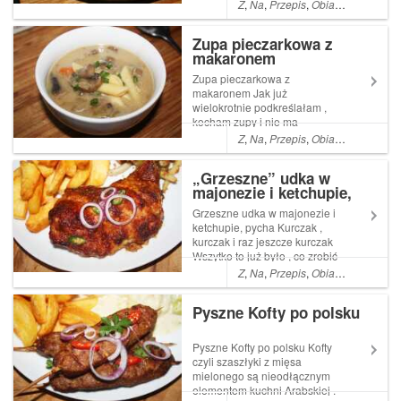
Z
,
Na
,
Przepis
,
Obiad
,
Co
,
Kolacj
Zupa pieczarkowa z
makaronem
Zupa pieczarkowa z
makaronem Jak już
wielokrotnie podkreślałam ,
kocham zupy i nie ma
tygodnia ,żebym jakiejś nie
Z
,
Na
,
Przepis
,
Obiad
,
Co
,
A
,
Jak
ugotowała . Oczywiście reszta
rodziny żywi się inaczej , gdyż
„Grzeszne” udka w
żadne z Read More ... Artykuł
majonezie i ketchupie,
Zupa pieczarkowa z
pycha
makaronem pochodzi z
Grzeszne udka w majonezie i
serwis...
ketchupie, pycha Kurczak ,
kurczak i raz jeszcze kurczak
Wszytko to już było , co zrobić
żeby go odnowić ? Najlepiej
Z
,
Na
,
Przepis
,
Obiad
,
Co
,
Kolacj
dodać to Read More ... Artykuł
Grzeszne udka w majonezie i
Pyszne Kofty po polsku
ketchupie, ...
Pyszne Kofty po polsku Kofty
czyli szaszłyki z mięsa
mielonego są nieodłącznym
elementem kuchni Arabskiej .