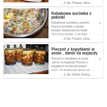
gościem na obiedzie w
Z
,
Na
,
Przepis
,
Obiad
,
Co
,
Kolacj
naszym domu . Najlepiej jak
są mieszane , czyli
Kebabowa surówka z
wielowarzywne
pekinki
Kebabowa surówka z pekinki
Pyszna surówka o smaku
kebabu doskonała do frytek .
Genialnie prosta , a do tego
wegetariańska. Moi chłopcy
Z
,
Na
,
Przepis
,
Obiad
,
Co
,
Kolacj
nie przepadają za surowymi
warzywami ale ta zrobiła
Pieczeń z kopytkami w
Read More ... Artykuł
sosie , danie na wyjazdy
Kebabowa surówka z pekinki
pochodzi z serwi...
Pieczeń z kopytkami w sosie
,danie na wyjazdy Pieczeń z
kopytkami w pieczeniowym
sosie , to doskonałe danie na
wyjazdy . Sprawdzi się także
Z
,
Na
,
Obiad
,
Kolacja
,
Pyszne
,
Da
jako gotowiec , czekający na
totalny Read More ... Artykuł
Pieczeń z kopytkami w sosie ,
danie na wyjazdy pochod...