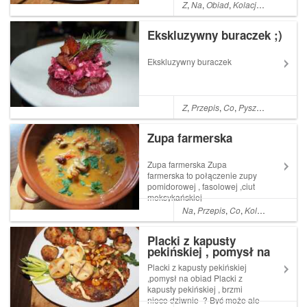
Jednak te są po polsku ,
Z
,
Na
,
Obiad
,
Kolacja
,
Pyszne
,
ła
dlaczego ? Otóż żaden
Muzułmanin nie zje mięsa
Ekskluzywny buraczek ;)
Read More ... Artykuł Pyszne
Kofty po polsku pochodzi z
serwisu Ogrodnik...
Ekskluzywny buraczek
Z
,
Przepis
,
Co
,
Pyszne
,
łatwe
,
Pro
Zupa farmerska
Zupa farmerska Zupa
farmerska to połączenie zupy
pomidorowej , fasolowej ,ciut
meksykańskiej
Na
,
Przepis
,
Co
,
Kolacja
,
A
,
Dani
Placki z kapusty
pekińskiej , pomysł na
obiad
Placki z kapusty pekińskiej
,pomysł na obiad Placki z
kapusty pekińskiej , brzmi
nieco dziwnie ? Być może ale