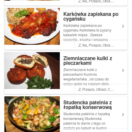
Z
,
Na
,
Przepis
,
Obiad
,
Co
,
Kolacj
jest na naszym stole .
Obowiązkowo smażone
Karkówka zapiekana po
dzwonki , Read More ...
cygańsku
Artykuł Karp zapiekany w
warzywach pochodzi z
Karkówka zapiekana po
serwisu Ogrod...
cygańsku Karkówka to pyszny
kawałek mięsa . Zawsze
soczysta , krucha i smaczna .
Nie przysparza zbyt wielu
Z
,
Na
,
Przepis
,
Obiad
,
Kolacja
,
Py
problemów , chyba że jest
bardzo tłusta . Ten Read More
Ziemniaczane kulki z
... Artykuł Karkówka
pieczarkami
zapiekana po cygańsku
pochodzi z serwisu Ogrod...
Ziemniaczane kulki z
pieczarkami Kuchnia
wegetariańska , od czasu do
czasu gości na naszym stole .
Oczywiście nie z uwag na fakt
Z
,
Przepis
,
Obiad
,
Co
,
Kolacja
,
Py
,że zmieniliśmy upodobania .
Absolutnie nadal jesteśmy
Studencka patelnia z
mięsożerną Read More ...
łopatką konserwową
Artykuł Ziemniaczane kulki z
pieczarkami po...
Studencka patelnia z łopatką
konserwową Studencka
patelnia to danie z tego co
zostało po kątach w kuchni