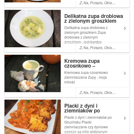
na pewno jest to pyszne
Z
,
Na
,
Przepis
,
Obiad
,
Kolacja
,
ła
danie . Zainspirowane
japońskim plackiem o Read
Delikatna zupa drobiowa
More ... Artykuł Placki z
z zielonym groszkiem
kapusty pekińskiej , pomysł
na obiad pochod...
Delikatna zupa drobiowa z
zielonym groszkiem Zupa
drobiowa z zielonym
groszkiem , jest bardzo
delikatna w smaku , dzięki
Z
,
Na
,
Przepis
,
Obiad
,
Pyszne
,
ła
czemu nawet młodsze dzieci
chętnie po nią sięgną .
Kremowa zupa
Oczywiście nie Read More ...
czosnkowo –
Artykuł Delikatna zupa
ziemniaczana
drobiowa z zielonym
Kremowa zupa czosnkowo
groszkie...
ziemniaczana Zupy , moja
miłość
Z
,
Na
,
Przepis
,
Obiad
,
Kolacja
,
A
Placki z dyni i
ziemniaków po
Gruzińsku
Placki z dyni i ziemniaków po
Gruzińsku Placki
ziemniaczane czy dyniowe
zawsze są mile widzianym