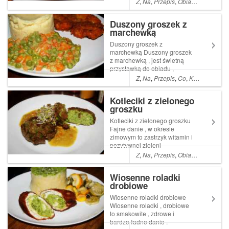
Z
,
Na
,
Przepis
,
Obiad
,
Pyszne
,
ła
smaczna zupa . Jest prosta w
przygotowaniu ,
Duszony groszek z
niskokaloryczna i lekko Read
marchewką
More ... Post Bulion na
żołądkach indyczych z
Duszony groszek z
pieczarkami ...
marchewką Duszony groszek
z marchewką , jest świetną
przystawką do obiadu ,
podawaną na ciepło . W
Z
,
Na
,
Przepis
,
Co
,
Kolacja
,
Pysz
naszym domu zjawia się
zawsze w tym samym czasie
Kotleciki z zielonego
co Read More ... Post
groszku
Duszony groszek z
marchewką pojawił się poraz
Kotleciki z zielonego groszku
pierwszy w Ogrodni...
Fajne danie , w okresie
zimowym to zastrzyk witamin i
pozytywnej zieleni
Z
,
Na
,
Przepis
,
Obiad
,
Prosty
,
Wa
Wiosenne roladki
drobiowe
Wiosenne roladki drobiowe
Wiosenne roladki , drobiowe
to smakowite , zdrowe i
bardzo ładne danie .