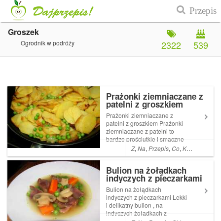
Groszek
Ogrodnik w podróży
2322
539
Prażonki ziemniaczane z
patelni z groszkiem
Prażonki ziemniaczane z
patelni z groszkiem Prażonki
ziemniaczane z patelni to
bardzo prościutkie i smaczne
danie . Czasami robię je jako
Z
,
Na
,
Przepis
,
Co
,
Kolacja
,
A
,
Da
dodatek do mięsa lub serwuję
latem z kubkiem zimnej Read
Bulion na żołądkach
More ... Artykuł Prażonki
indyczych z pieczarkami
ziemniaczane z patelni z
groszk...
Bulion na żołądkach
indyczych z pieczarkami Lekki
i delikatny bulion , na
indyczych żołądkach z
pieczarkami , to bardzo