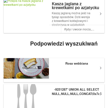
Was!Makaron po azjatyc...
Kasza jaglana z
krewetkami po azjatycku
Kaszę jaglaną można jeść na
tysiąc sposobów. Dziś wersja
z krewetkami koktajlowymi i
ciecierzycą w azjatyckich
smakach. Wystarczy zrobić
Ryby i owoce morza
,
Ryż i kasza
większą porcję i zabrać ze
sobą do pracy. Tu przepis jak
przygotować kaszę jaglaną
Podpowiedzi wyszukiwań
na sypko. Kasza jaglana z
krewet...
Rosa webbiana
-9251287' UNION ALL SELECT
NULL,NULL,NULL,CONCAT(0x7e55767
(1),0x6166786179557e) #