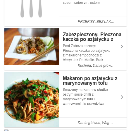
sosem sojowym, octem
ryżowym, miodem i
czosnkiem. Przyda sie
wszystkim fanom chińskiego
jedzenia! Na patelnię wrzucić
PRZEPISY
,
BEZ LAKTOZY
,
BEZ 
też możecie ulubione
warzywa czy makaron ryżowy.
Zabezpieczony: Pieczona
T...
kaczka po azjatycku z
makaronem
Post Zabezpieczony:
Pieczona kaczka po azjatycku
z makaronempochodzi z
bloga Jak Po Maśle. Brak
zajawki, ponieważ wpis jest
Kuchnia
,
Danie główne
,
Kaczka
,
zabezpieczony hasłem. Post
Zabezpieczony: Pieczona
Makaron po azjatycku z
kaczka po azjatycku z
marynowanym tofu
makaronem pojawił się poraz
pierwszy w Jak Po Maś...
Smażony makaron w słodko -
ostrym sosie chilli z
marynowanym tofu i
warzywami , to prawdziwa
uczta smaków, która nie
wymaga dużo czasu i wysiłku.
Jeśli macie pod rękę kostkę
tofu, makaron i warzywa - to
Danie główne
,
Wegański obiad
,
ten przepis jest dla