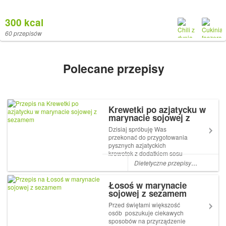
300 kcal
60 przepisów
Polecane przepisy
Krewetki po azjatycku w
marynacie sojowej z
sezamem
Dzisiaj spróbuję Was
przekonać do przygotowania
pysznych azjatyckich
krewetek z dodatkiem sosu
sojowego, miodu i sezamu .
Dietetyczne przepisy
,
łatwe
,
Diet
Mniam Owoce morza nadal
nie są zbyt popularne w
Łosoś w marynacie
Polsce i trudno kupić
sojowej z sezamem
Przed świętami większość
osób poszukuje ciekawych
sposobów na przyrządzenie