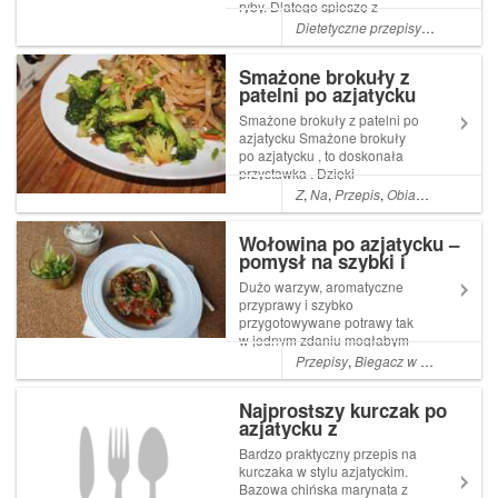
ryby. Dlatego spieszę z
przepisem na łososia w
Dietetyczne przepisy
,
łatwe
,
Diet
marynacie sojowej z
dodatkiem sezamu. Mniam
Smażone brokuły z
patelni po azjatycku
Smażone brokuły z patelni po
azjatycku Smażone brokuły
po azjatycku , to doskonała
przystawka . Dzięki
zrównoważonym słodko
Z
,
Na
,
Przepis
,
Obiad
,
Kolacja
,
Py
kwaskowym smakom i nucie
oleju sezamowego są
Wołowina po azjatycku –
naprawdę boskie .
pomysł na szybki i
Dodatkowym Read More ...
smaczny obiad
Artykuł Smażone brokuły z
Dużo warzyw, aromatyczne
pateln...
przyprawy i szybko
przygotowywane potrawy tak
w jednym zdaniu mogłabym
określić kuchnię azjatycką. Do
Przepisy
,
Biegacz w kuchni
,
Bieg
tego ryż, kolejna porcja
warzyw, jedzenie pałeczkami
Najprostszy kurczak po
i obowiązkowo ciepła, zielona
azjatycku z
herbata do picia. Całość jed...
karmelizowaną cebulą
Bardzo praktyczny przepis na
kurczaka w stylu azjatyckim.
Bazowa chińska marynata z