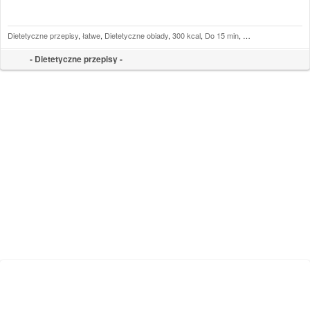
Dietetyczne przepisy
,
łatwe
,
Dietetyczne obiady
,
300 kcal
,
Do 15 min
,
Ryż
,
Ekspresowe da
- Dietetyczne przepisy -