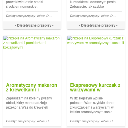
prawdziwie letnie smaki
kurczakiem i domowym pesto.
śródziemnomorskie.
Zobaczcie, jak szybko
Zapraszam na pyszne
przygotować pyszny obiad fit.
spaghetti z dorszem, które
W ciepłe wiosenne i letnie dni
,
,
,
,
,
,
,
,
,
,
,
,
,
,
Dietetyczne przepisy
400 kcal
Drób
Do 15 min
łatwe
Dietetyczne obiady
Makaron
Kiełbasa z piersi kurczaka przepisy
Dietetyczne przepisy
400 kcal
Do 15 min
łatwe
Makaron
Dietetyczne obiady
Ryby
przygotujecie w 15 minut
lubię kosztować włoskich
- Dietetyczne przepisy -
- Dietetyczne przepisy -
Aromatyczny makaron
Ekspresowy kurczak z
z krewetkami i
warzywami w
pomidorkami
aromatycznym sosie
koktajlowymi
fit
Zapraszam na kolejny pyszny
W dzisiejszym wpisie
obiad, który mam nadzieję
polecam Wam szybkie danie
przekona Was do krewetek
z kurczakiem i warzywami w
lekkim aromatycznym sosie
pomidorowym. Mój nowy
pomysł na obiad jest super
,
,
,
,
,
,
,
,
,
,
,
,
,
,
Dietetyczne przepisy
Dietetyczne przekąski
łatwe
Do 100 kcal
Dietetyczne obiady
100 kcal
Dietetyczne przepisy
300 kcal
Nabiał
Do 15 min
Do 15 min
łatwe
Znane dania w wers
Makaron
Dietetyczne obiady
Ekspr
szybki i łatwy w przygotowani