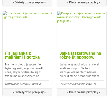
i właśnie
- Dietetyczne przepisy -
- Dietetyczne przepisy -
Fit jaglanka z
Jajka faszerowane na
malinami i gorzką
różne fit sposoby.
czekoladą
Dlaczego warto jeść
jajka?
Na moim blogu jeszcze nie
Jajka to symbol wiosny i świąt
było jaglanki, więc nadszedł
wielkanocnych. Są bardzo
czas, abym podzieliła się z
ważnym elementem zdrowej
Wami moim sposobem na
diety, dlatego proponuje Wam
przyrządzenie tego super
dzisiaj aż 7 sposobów na
zdrowego śniadania. Bardzo
faszerowane jajka w stylu fit.
,
,
,
,
,
,
,
,
,
,
,
,
,
,
,
Dietetyczne przepisy
Drób
300 kcal
Do 15 min
łatwe
Jarskie
Makaron
400 kcal
Ekspresowe
Dietetyczne przepisy
Dietetyczne śniadania
Kuchnia meksykańska
łatwe
Do 15 min
Dietetyczne przekąski
Fasola pr
Mleko
często wykorzystuję kaszę
Na pewno znajdziecie coś
jaglaną w moich
- Dietetyczne przepisy -
- Dietetyczne przepisy -