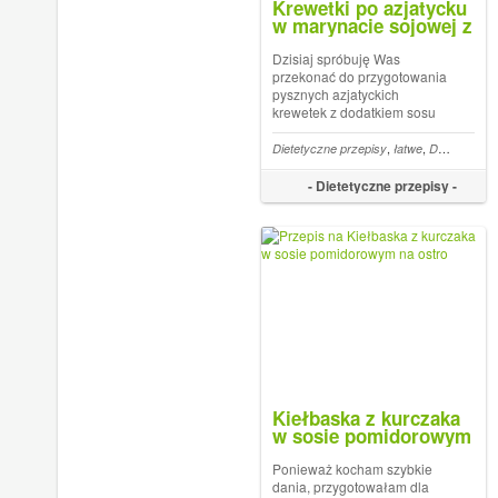
Krewetki po azjatycku
w marynacie sojowej z
sezamem
Dzisiaj spróbuję Was
przekonać do przygotowania
pysznych azjatyckich
krewetek z dodatkiem sosu
sojowego, miodu i sezamu .
Mniam Owoce morza nadal
,
,
Dietetyczne przepisy
łatwe
Dietetyczne obiady
nie są zbyt popularne w
Polsce i trudno kupić
- Dietetyczne przepisy -
Kiełbaska z kurczaka
w sosie pomidorowym
na ostro
Ponieważ kocham szybkie
dania, przygotowałam dla