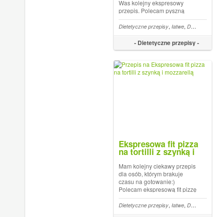
Was kolejny ekspresowy
przepis. Polecam pyszną
kiełbaskę z kurczaka w sosie
pomidorowym na ostro.
,
,
Dietetyczne przepisy
łatwe
Dietetyczne obiady
Mniam
- Dietetyczne przepisy -
Ekspresowa fit pizza
na tortilli z szynką i
mozzarellą
Mam kolejny ciekawy przepis
dla osób, którym brakuje
czasu na gotowanie:)
Polecam ekspresową fit pizzę
na tortilli pełnoziarnistej z
dodatkiem szynki, mozzarelli,
,
,
Dietetyczne przepisy
łatwe
Dietetyczne obiady
oliwek i pysznego sosu