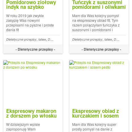
Pomidorowo ziołowy
Tuńczyk z suszonymi
indyk na szybko
pomidorami i oliwkami
– danie ekspres
W roku 2019 jak zwykle
Mam dla Was kolejny pomysł
zasypię Was nowymi
na ekspresowy obiad fit. Tym
przepisami na pyszne i proste
razem połączyłam tuńczyka z
dania fit
suszonymi i pomidorami i
oliwkami i wyszło
przepysznie, a najważniejsze,
,
,
,
,
,
,
,
,
,
,
,
,
,
Dietetyczne przepisy
300 kcal
Do 15 min
łatwe
Ryż
Dietetyczne obiady
Ekspresowe dania dietetyczne
Dietetyczne przepisy
Do 15 min
Ekspresowe
Krewetki przepisy fit
łatwe
Ekspresowe d
Dietetyczne obiady
Owoc
że super szybko i prosto
- Dietetyczne przepisy -
- Dietetyczne przepisy -
Ekspresowy makaron
Ekspresowy obiad z
z dorszem po włosku
kurczakiem i sosem
pesto
W dzisiejszym wpisie
Mam dla Was kolejny super
zaproponuję Wam
prosty pomysł na danie z