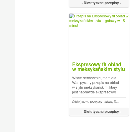
pomidorowego. Szybkie
- Dietetyczne przepisy -
dania obiadowe
Ekspresowy fit obiad
w meksykańskim stylu
– gotowy w 15 minut
Witam serdecznie, mam dla
Was pyszny przepis na obiad
w stylu meksykańskim, który
jest naprawdę ekspresowy!
Zobaczcie, jak smaczna i
prosta może być dieta. Dania
,
,
Dietetyczne przepisy
łatwe
Dietetyczne obiady
ekspresowe lubię najbardziej
i myślę,
- Dietetyczne przepisy -