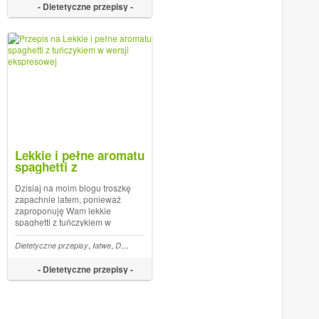
meksykańsku w wersji fit.
- Dietetyczne przepisy -
Dania meksykańskie
zaiwaniają przyprawy,
Lekkie i pełne aromatu
spaghetti z
tuńczykiem w wersji
ekspresowej
Dzisiaj na moim blogu troszkę
zapachnie latem, ponieważ
zaproponuję Wam lekkie
spaghetti z tuńczykiem w
aromatycznych
śródziemnomorskich
,
,
,
,
,
,
,
,
,
,
,
,
,
,
,
zepisy fit
Kasza jaglana przepisy
Dietetyczne przepisy
200 kcal
Dietetyczne kolacje
Maliny przepisy fit
łatwe
Dietetyczne obiady
Dietetyczne śniadania
300 kcal
Do 15 min
Do 15 min
Makaron
Jaja
Wielkanoc
Ryby
przyprawach:) Będzie
wyjątkowo smacznie,
- Dietetyczne przepisy -
ekspresowo i oczywiście
zdrowo:) Może zastanawia
Was dlaczego, gdy …...