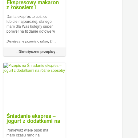
Ekspresowy makaron
z łososiem i
szpinakiem
Dania ekspres to coś, co
lubicie najbardziej, dlatego
mam dla Was kolejny super
pomysł na fit danie gotowe w
15 minut
,
,
,
,
,
,
,
,
,
,
,
,
,
,
,
,
,
,
ania dietetyczne
e morza przepisy fit
Dietetyczne przepisy
Do 15 min
500 kcal
Makaron
łatwe
Pomidory
Ryby
Dietetyczne obiady
Ekspresowe
Indyk przepisy fit
Kuchnia włoska
300 kcal
Do 15 min
500 kcal
Makaron
Uncategorized
Ryby
- Dietetyczne przepisy -
Śniadanie ekspres –
jogurt z dodatkami na
różne sposoby
Ponieważ wiele osób ma
mało czasu rano na