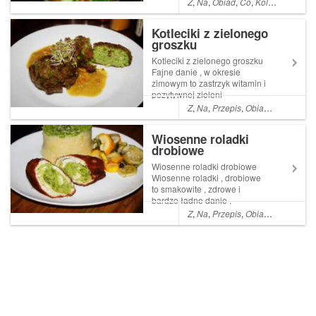
Z
,
Na
,
Obiad
,
Co
,
Kolacja
,
Danie
Kotleciki z zielonego
groszku
Kotleciki z zielonego groszku
Fajne danie , w okresie
zimowym to zastrzyk witamin i
pozytywnej zieleni
Z
,
Na
,
Przepis
,
Obiad
,
Prosty
,
Wa
Wiosenne roladki
drobiowe
Wiosenne roladki drobiowe
Wiosenne roladki , drobiowe
to smakowite , zdrowe i
bardzo ładne danie .
Doskonale wpasuje się w
Z
,
Na
,
Przepis
,
Obiad
,
Co
,
A
,
Dan
Wielkanocny nastrój i ozdobi
stół . Dzieci także powinny
skusić Read More ... Post
Wiosenne roladki drobiowe
pojawił się poraz p...