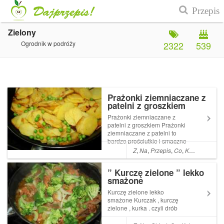
Zielony
Ogrodnik w podróży
2322
539
Prażonki ziemniaczane z
patelni z groszkiem
Prażonki ziemniaczane z
patelni z groszkiem Prażonki
ziemniaczane z patelni to
bardzo prościutkie i smaczne
danie . Czasami robię je jako
Z
,
Na
,
Przepis
,
Co
,
Kolacja
,
A
,
Da
dodatek do mięsa lub serwuję
latem z kubkiem zimnej Read
” Kurczę zielone ” lekko
More ... Artykuł Prażonki
smażone
ziemniaczane z patelni z
groszk...
Kurczę zielone lekko
smażone Kurczak , kurczę
zielone , kurka . czyli drób