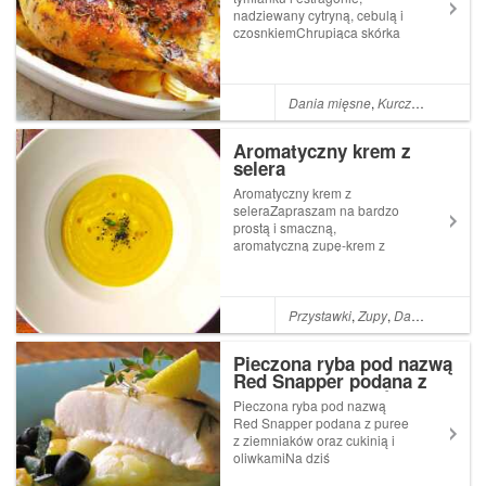
czosnkiem
nadziewany cytryną, cebulą i
czosnkiemChrupiąca skórka
na upieczonym, pachnącym
masłem, ziołami oraz cytryną
kurczaku to kusząca
propozycja na uroczysty
Dania mięsne
,
Kurczak
,
Tymiane
obiad oraz kolację.Jednak
gwarancją udanego posiłk...
Aromatyczny krem z
selera
Aromatyczny krem z
seleraZapraszam na bardzo
prostą i smaczną,
aromatyczną zupę-krem z
selera korzennego na bazie
białego wina, masła oraz
przypraw, które nadadzą jej
charakteru.Jest to także dobry
Przystawki
,
Zupy
,
Dania wegetariańskie
sposób na niedobór słońca
tej wiosny: po prostu serwuj...
Pieczona ryba pod nazwą
Red Snapper podana z
puree z ziemniaków oraz
Pieczona ryba pod nazwą
cukinią i oliwkami
Red Snapper podana z puree
z ziemniaków oraz cukinią i
oliwkamiNa dziś
przygotowałam filety z ryby o