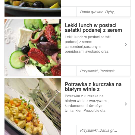
nazwie Red Snapper
(Lutjanus purpureus), w
polskim tłumaczeniu lucjan
Dania główne
,
Ryby
,
Tymianek
,
P
purpurowy. W moim
przypadku pochodzi ona z
Lekki lunch w postaci
zachodniego Pa...
sałatki podanej z serem
camembert, suszonymi
Lekki lunch w postaci sałatki
pomidorami,awokado
podanej z serem
oraz anchois
camembert,suszonymi
pomidorami,awokado oraz
anchoisSyta, pełna witamin i
bardzo kolorowa sałatka
propozycją na smaczny i
zdrowy lunch.Składniki:100 g
Przystawki
,
Przekąski
,
Sałatki i s
sera camembert4 sztuki
suszonych pomidorów&n...
Potrawka z kurczaka na
białym winie z
warzywami, kardamonem
Potrawka z kurczaka na
i świeżym tymiankiem
białym winie z warzywami,
kardamonem i świeżym
tymiankiemProporcje dla
dwóch osób. Składniki:2 filety
z kurczaka2 marchewki1/2
selera3 szalotki2 ząbki
czosnku250 ml białego
Przystawki
,
Dania główne
,
Kurcz
wytrawnego wina200 g