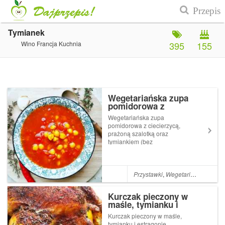
Tymianek
Wino Francja Kuchnia
395
155
Wegetariańska zupa
pomidorowa z
ciecierzycą, prażoną
Wegetariańska zupa
szalotką oraz tymiankiem
pomidorowa z ciecierzycą,
(bez tłuszczu)
prażoną szalotką oraz
tymiankiem (bez
tłuszczu)Jeżeli przez
przypadek lub też nie,
ugotowaliśmy ciecierzycę, to
po odlaniu dwóch chochelek
Przystawki
,
Wegetariańskie
,
Zup
ugotowanej ciecierzycy z jej
wywarem (do sałatki na
Kurczak pieczony w
przykład),...
maśle, tymianku i
estragonie, nadziewany
Kurczak pieczony w maśle,
cytryną, cebulą i
tymianku i estragonie,