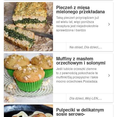
podstawa!Ta receptura
Pieczeń z mięsa
jeszcz...
mielonego przekładana
szpinakiem
Taką pieczeń przyrządzam już
od wielu lat, więc poniższa
receptura jest niejednokrotnie
sprawdzona i bardzo
zachwalana przez moją
rodzinę oraz znajomych.To
doskonała propozycja na
ciepło do obiadu lub na
Na obiad
,
Dla dzieci
,
Przystawki i
zimno do pieczywa. Pieczeń
jest bardzo sma...
Muffiny z masłem
orzechowym i solonymi
orzeszkami ziemnymi
Jeśli lubicie orzeszki ziemne
to z pewnością pokochacie te
muffinki!Są przepyszne i takie
mocno orzechowe.Posiadają
również mięciutkie, ale dość
zwarte wnętrze, które od
początku kusi swym
cudownym
Dla dzieci
,
Woj-LEN
,
Babki i babe
aromatem.Zazwyczaj piekę je
z potrójnej porcji, ...
Pulpeciki w delikatnym
sosie serowo-