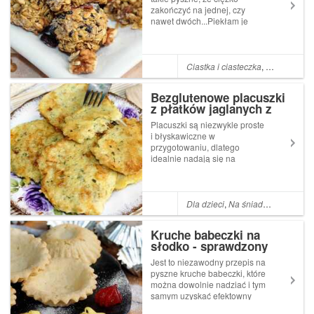
zakończyć na jednej, czy
nawet dwóch...Piekłam je
niejednokrotnie i zawsze
sprawdziły się jako szybka
oraz zdrowa przekąska lub
zaspokojenie ochoty na "coś"
Ciastka i ciasteczka
,
FIT
,
Dla dzie
słodkiego.Możecie do nich
dodać ulubione ...
Bezglutenowe placuszki
z płatków jaglanych z
żółtym serem
Placuszki są niezwykle proste
i błyskawiczne w
przygotowaniu, dlatego
idealnie nadają się na
szybkie śniadanie, kolację lub
też zwykłą przekąskę, którą
można również zapakować
do lunch boxa.To świetny
Dla dzieci
,
Na śniadanie i kolację
sposób na "polubienie się" z
płatkami, poni...
Kruche babeczki na
słodko - sprawdzony
przepis na spody,
Jest to niezawodny przepis na
korpusy
pyszne kruche babeczki, które
można dowolnie nadziać i tym
samym uzyskać efektowny
oraz bardzo szybki deser -