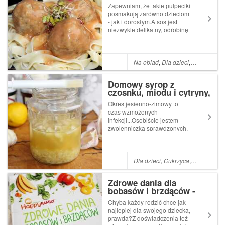
pomidorowym
Zapewniam, że takie pulpeciki
posmakują zarówno dzieciom
- jak i dorosłym.A sos jest
niezwykle delikatny, odrobinę
kremowy, czyli jednym
słowem po prostu...
przepyszny!Polecam, bo to
świetna propozycja na szybki
Na obiad
,
Dla dzieci
,
Żółty ser
,
P
obiad, z którego każdy będzie
zado...
Domowy syrop z
czosnku, miodu i cytryny,
czyli skuteczna mikstura
Okres jesienno-zimowy to
na odporność + opis
czas wzmożonych
składników i najlepsze
infekcji...Osobiście jestem
rodzaje miodu
zwolenniczką sprawdzonych,
prostych i naturalnych
sposobów leczenia, ale jeśli
one zawiodą to nie mam nic
przeciwko wobec
Dla dzieci
,
Cukrzyca
,
Miód
,
Cytry
zastosowania innych
metod.Wychodzę również z
Zdrowe dania dla
zało...
bobasów i brzdąców -
recenzja
Chyba każdy rodzić chce jak
najlepiej dla swojego dziecka,
prawda?Z doświadczenia też