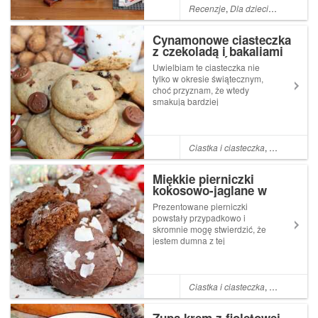
poprzednia recenzja tu - klik) i
Recenzje
,
Dla dzieci
,
Zabawki
,
Kl
lubię je nie nie tylko za doś...
Cynamonowe ciasteczka
z czekoladą i bakaliami
(idealne dla Świętego
Uwielbiam te ciasteczka nie
Mikołaja)
tylko w okresie świątecznym,
choć przyznam, że wtedy
smakują bardziej
wyjątkowo...Ich delikatny oraz
cynamonowy smak idealnie
łączy się z dodatkiem
czekolady, chrupiących
Ciastka i ciasteczka
,
Dla dzieci
,
C
orzechów i suszonymi
owocami.Naprawdę są
Miękkie pierniczki
rewelacyjne!...
kokosowo-jaglane w
czekoladzie (gluten free)
Prezentowane pierniczki
powstały przypadkowo i
skromnie mogę stwierdzić, że
jestem dumna z tej
receptury.Są naprawdę
przepyszne i cuuudownie
pachną.Kokosowo-piernikowy
posmak jest po prostu
Ciastka i ciasteczka
,
Dla dzieci
,
D
niesamowity.Dodatkowo
miękkie wnętrze ciastka,