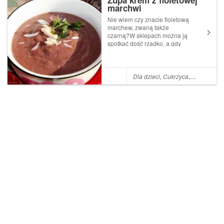
Zupa krem z fioletowej
polewa cz...
marchwi
Nie wiem czy znacie fioletową
marchew, zwaną także
czarną?W sklepach można ją
spotkać dość rzadko, a gdy
już się pojawia to wygląda na
taką... egzotyczną.Tymczasem
to ona przodowała przed
popularną pomarańczową
Dla dzieci
,
Cukrzyca
,
Zupy
,
Dla n
marchewką i była uprawiana
już w cz...