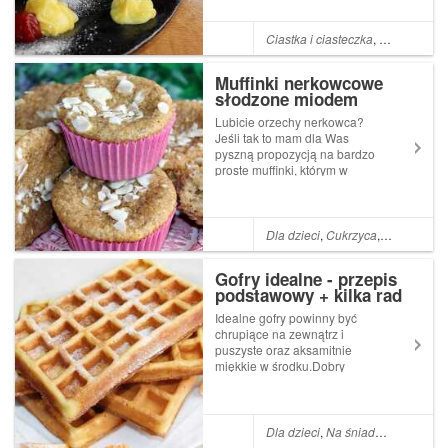
oczywiście, jeśli w zanadrzu
mamy już gotowe
babeczkowe
Ciastka i ciasteczka
,
Dla dzieci
,
B
korpusy.Polecam i zachęcam
do dzielenia się w
Muffinki nerkowcowe
komentarza...
słodzone miodem
Lubicie orzechy nerkowca?
Jeśli tak to mam dla Was
pyszną propozycją na bardzo
proste muffinki, którym w
zasadzie nikt się nie oprze.Ja
do nich użyłam mąki z
orzechów nerkowca, ale bez
problemu możecie
Dla dzieci
,
Cukrzyca
,
Babki i bab
samodzielnie zmielić
orzeszki.Teraz pomyślici...
Gofry idealne - przepis
podstawowy + kilka rad
Idealne gofry powinny być
chrupiące na zewnątrz i
puszyste oraz aksamitnie
miękkie w środku.Dobry
przepis, odpowiedni sprzęt
(polecam firmę Dezal!) oraz
kilka ważnych wskazówek,
które umieściłam pod opisem
Dla dzieci
,
Na śniadanie i kolację
przygotowania to