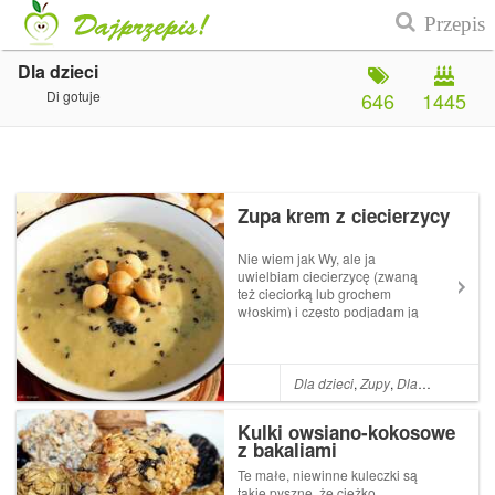
Dla dzieci
Di gotuje
646
1445
Zupa krem z ciecierzycy
Nie wiem jak Wy, ale ja
uwielbiam ciecierzycę (zwaną
też cieciorką lub grochem
włoskim) i często podjadam ją
- już ugotowaną lub z puszki
bez żadnych dodatków.(Tu
możecie zerknąć na inne
moje przepisu z cieciorką w
Dla dzieci
,
Zupy
,
Dla niemowląt
,
roli głównej - klik.) Tym
razem...
Kulki owsiano-kokosowe
z bakaliami
Te małe, niewinne kuleczki są
takie pyszne, że ciężko