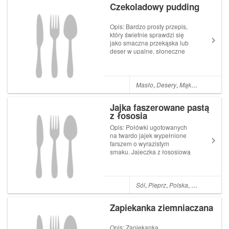
Czekoladowy pudding
łyżek majonezu 200 ...
Opis: Bardzo prosty przepis,
który świetnie sprawdzi się
jako smaczna przekąska lub
deser w upalne, słoneczne
dni. Czekoladowy pudding to
deser, który przygotujemy w
kilka minut a smakiem
zachwyci każdego. Pudding
Masło
,
Desery
,
Mąka
,
Jajka
,
Cuki
możemy podawać w
ozdobnych foremkach l...
Jajka faszerowane pastą
z łososia
Opis: Połówki ugotowanych
na twardo jajek wypełnione
farszem o wyrazistym
smaku. Jajeczka z łososiową
pastą to pyszna i prosta
w przygotowaniu potrawa.
Idealnie nadaje się na
przekąskę na wielu
Sól
,
Pieprz
,
Polska
,
Masło
,
Kolac
imprezach. Składniki: 5 jajek
100 g łososia wędzonego 2
Zapiekanka ziemniaczana
ły...
Opis: Zapiekanka