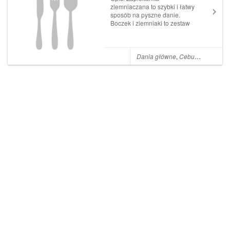
ziemniaczana to szybki i łatwy
sposób na pyszne danie.
Boczek i ziemniaki to zestaw
skromny, ale zaspokaja apetyt
każdego. Składniki: 1 kg
ziemniaków 500 g
wędzonego boczku 1 cebula
Dania główne
,
Cebula
,
Masło
,
C
4 ząbki czosnku 300 ml
śmietany 30% 250g żółtego
sera...