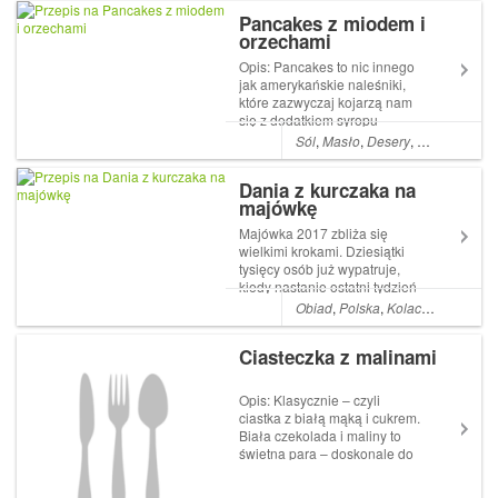
szklanki mąki pszennej 1/2
Pancakes z miodem i
łyżeczki soli Sposób
orzechami
przygotowania: Przesiewamy
mąkę na stolnicę. Ro...
Opis: Pancakes to nic innego
jak amerykańskie naleśniki,
które zazwyczaj kojarzą nam
się z dodatkiem syropu
klonowego. Ale ja polecam
Sól
,
Masło
,
Desery
,
Śniadania
,
M
inny wyśmienity przepis na tą
słodką ucztę Tym razem
Dania z kurczaka na
zapraszam na przepis z
majówkę
dodatkiem miodu oraz z
orzechami. Składnik...
Majówka 2017 zbliża się
wielkimi krokami. Dziesiątki
tysięcy osób już wypatruje,
kiedy nastanie ostatni tydzień
kwietnia i śledzi prognozy
Obiad
,
Polska
,
Kolacja
,
Jajka
,
Zie
pogody, by móc jak
najszybciej wyciągnąć grilla i
Ciasteczka z malinami
urządzić pierwsze ogrodowe
przyjęcie. Oczywiście nie
może zabra...
Opis: Klasycznie – czyli
ciastka z białą mąką i cukrem.
Biała czekolada i maliny to
świetna para – doskonale do
siebie pasują. Idealny przepis
na słodką przekąskę.