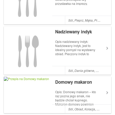
przystawka na imprezy.
Przepis ten jest idealny dla
miłośników tego sera czy
ogólnie serowych przekąsek.
Nie jest to skomplikowany
Sól
,
Pieprz
,
Mąka
,
Przystawki
,
Ja
przepis i bardzo szybko
przygotujemy go. Jeże...
Nadziewany indyk
Opis nadziewany indyk:
Nadziewany indyk, jest to
idealny pomysł na wystawny
obiad. Pieczony indyk to
główne danie w
amerykańskich domach na
Święto Dziękczynienia. W
Polsce indyk również był
Sól
,
Dania główne
,
Masło
,
Cukie
jednym z lepszych dań,
jednak coraz rzadziej
Domowy makaron
przygotowujemy go...
Opis: Domowy makaron – kto
raz pozna jego smak, nie
będzie chciał kupnego.
Makaron domowy powinien
być żółty, jędrny i pyszny.
Sól
,
Obiad
,
Kolacja
,
Jajka
,
Mąka 
Składniki: 2 jajka 4 żółtka 2