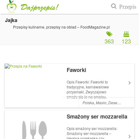
Jajka
Przepisy kulinarne, przepisy na obiad – FoodMagazine.pl
363
123
Faworki
Opis Faworki: Faworki to
tradycyjne, karnawałowe
przysmaki. Zwyczajowo
smaży się je na smalcu,
chociaż można na oleju, oleju
Polska
,
Masło
,
Desery
,
Cukier
,
M
kokosowym. Zasadą jest
używanie jednego gatunku
Smażony ser mozzarella
tłuszczu w takiej ilości, by
wkładane faworki mogły
swobodnie w nim pływać. P...
Opis smażony ser mozzarella:
Smażony ser mozzarella –
idealna przekąska czy