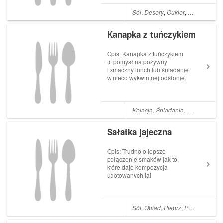
Przygotujemy je szybko i
łatwo. Składniki: 1 i ⅓
Sól
,
Desery
,
Cukier
,
Mąka
,
Jajka
szklanki mąki 1 łyżeczka
proszku do pie...
Kanapka z tuńczykiem
Opis: Kanapka z tuńczykiem
to pomysł na pożywny
i smaczny lunch lub śniadanie
w nieco wykwintnej odsłonie.
Kanapka jest prosta i szybka
do przyrządzenia ale
niezwykle przepyszna.
Składniki: 1 długa bułka
Kolacja
,
Śniadania
,
Jajka
,
Majon
pszenna Kilka listków sałaty 1
puszka tuńczyka (...
Sałatka jajeczna
Opis: Trudno o lepsze
połączenie smaków jak to,
które daje kompozycja
ugotowanych jaj
i konserwowej szynki. Jest to
bardzo szybka i prosta do
przyrządzenia sałatka bez
gotowania i smażenia.
Sól
,
Obiad
,
Pieprz
,
Polska
,
Kolac
Składniki: 5 jajek
ugotowanych na twardo 5