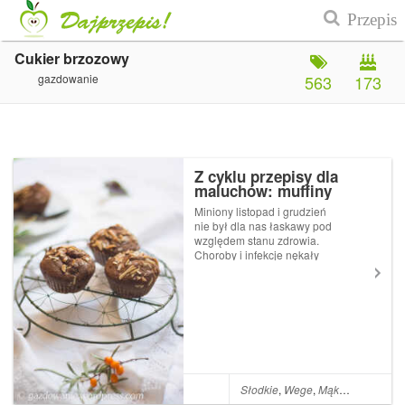
Cukier brzozowy
gazdowanie
563
173
Z cyklu przepisy dla
maluchów: muffiny
orkiszowo-kokosowe z
Miniony listopad i grudzień
suszonymi figami
nie był dla nas łaskawy pod
względem stanu zdrowia.
Choroby i infekcje nękały
mnie i Zu jakby prowadziły z
nami nieznośną wojnę
podjazdową. Mamy styczeń i
choć nadal glut pod nosem
(tak to bywa z
przedszkolakami), Co...
Słodkie
,
Wege
,
Mąka orkiszowa
,