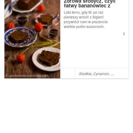
Zdrowa słodycz, czyli
łatwy bananowiec z
daktylami na mące
Lata temu, gdy M. po raz
orkiszowej
pierwszy wrócił z Algierii
przywiózł nam w prezencie
wielkie pudło suszonych,
wydrylowanych daktyli. Po
zjedzeniu kilku sztuk mdliło
mnie od ich słodyczy.
Szczerze mówiąc, nie rzuciły
mnie na kolana. Wówczas nie
miałam pojęcia,...
Słodkie
,
Cynamon
,
Miód
,
Imbir
,
M