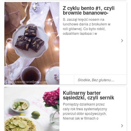
Z cyklu bento #1, czyli
brownie bananowo-
ananasowe
S. zaczął kręcić nosem na
lunchowe dania z brokułem w
roli głównej. Co było robić,
odpaliłam laptopa i w
internetowej księgarni
zamówiłam porcję inspiracji.
Lunchbox na każdy dzień.
Przepisy inspirowane
japońskim bento Malwiny
Bareły. A w środku niemal...
Słodkie
,
Bez glutenu
,
Kakao
,
Ole
Kulinarny barter
sąsiedzki, czyli sernik
limonkowy z pistacjami
Pomiędzy działkami przez
cały rok trwa systematyczny
przerzut dóbr spożywczych.
Niemal jak w filmach o
kontrabandzie przez płot
przerzucane są jajka od