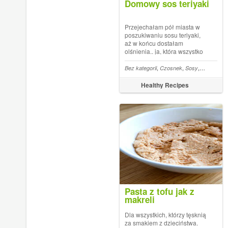
Domowy sos teriyaki
Przejechałam pół miasta w
poszukiwaniu sosu teriyaki,
aż w końcu dostałam
olśnienia.. ja, która wszystko
staram się przygotowywać od
podstaw.. dlaczego nie mogę
,
,
,
Bez kategorii
Czosnek
Sosy
Sos sojow
sosu zrobić w domu!?
Przecież to tak proste i
Healthy Recipes
smaczne! Sos możecie dodać
do gotowanych warz...
Pasta z tofu jak z
makreli
Dla wszystkich, którzy tęsknią
za smakiem z dzieciństwa.