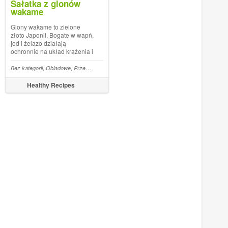
Sałatka z glonów
wakame
Glony wakame to zielone
złoto Japonii. Bogate w wapń,
jod i żelazo działają
ochronnie na układ krążenia i
wspomagają odchudzanie.
Ich cena może odstraszać, ale
,
,
,
,
,
,
,
,
,
,
,
,
,
,
,
,
,
,
,
,
ak
ryka
Avocado
Bez kategorii
Sos sojowy
Azjatycka kuchnia
Kokos
Obiadowe
Chipsy
Przekąski
Brązowy ryż
Czipsy
Cukier
Papryka wędzona
Nerkowce
Ogórek
Przepisy azjatyckie
Sos sojowy
Przepisy wegetariańskie
Sezam
Sałatka
Bek
Soja
jeśli weźmiemy pod uwagę to,
że z jednego opakowania
Healthy Recipes
(100 gr) nakarmimy ponad 10
osób, zmien...