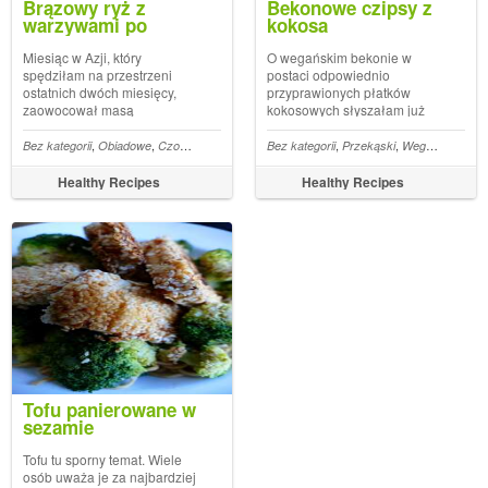
Brązowy ryż z
Bekonowe czipsy z
warzywami po
kokosa
azjatycku
Miesiąc w Azji, który
O wegańskim bekonie w
spędziłam na przestrzeni
postaci odpowiednio
ostatnich dwóch miesięcy,
przyprawionych płatków
zaowocował masą
kokosowych słyszałam już
orientalnych przepisów.
dawno temu. Od kilku
Wyjazd do Wietnamu i
miesięcy w szafce czekało
,
,
,
,
,
,
,
,
,
,
,
,
,
,
,
,
y
Miód
Bez kategorii
Sos
Imbir
Obiadowe
Soja
Sos teriyaki
Czosnek
Cebula
Cukinia
Bez kategorii
Sos sojowy
Przekąski
Ryż
Pieczarki
Wegańskie
Szpin
Pap
Kambodży planowałam już
nawet ich całe opakowanie,
dawno, ale styczniowy pobyt
ale ciągle odkładałam ten
Healthy Recipes
Healthy Recipes
na indonezyjskim Bali to
przepis, bo zupełnie nie
dosyć spontaniczna akcja,
wiedziałam do czego można
która jeszcze b...
je dodać. P...
Tofu panierowane w
sezamie
Tofu tu sporny temat. Wiele
osób uważa je za najbardziej