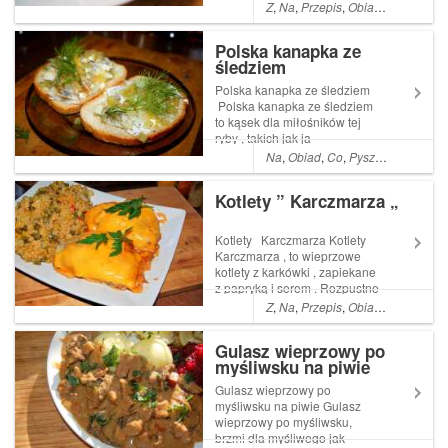
buraczkom
Z
,
Na
,
Przepis
,
Obiad
,
Co
,
Kolacj
Polska kanapka ze
śledziem
Polska kanapka ze śledziem
Polska kanapka ze śledziem
to kąsek dla miłośników tej
ryby , takich jak ja
Na
,
Obiad
,
Co
,
Pyszne
,
Proste
,
A
Kotlety ” Karczmarza „
Kotlety Karczmarza Kotlety
Karczmarza , to wieprzowe
kotlety z karkówki , zapiekane
z papryką i serem . Rozpustne
danie jak na karczmę
Z
,
Na
,
Przepis
,
Obiad
,
Co
,
Kolacj
przystało , pod piwko Read
More ... Artykuł Kotlety
Gulasz wieprzowy po
Karczmarza pocho...
myśliwsku na piwie
Gulasz wieprzowy po
myśliwsku na piwie Gulasz
wieprzowy po myśliwsku,
brzmi dla myśliwego jak