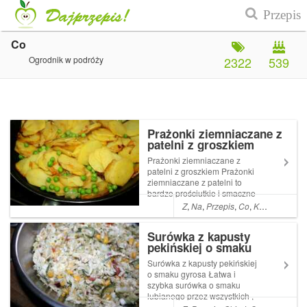
Co
Ogrodnik w podróży
2322
539
Prażonki ziemniaczane z
patelni z groszkiem
Prażonki ziemniaczane z
patelni z groszkiem Prażonki
ziemniaczane z patelni to
bardzo prościutkie i smaczne
danie . Czasami robię je jako
Z
,
Na
,
Przepis
,
Co
,
Kolacja
,
A
,
Da
dodatek do mięsa lub serwuję
latem z kubkiem zimnej Read
Surówka z kapusty
More ... Artykuł Prażonki
pekińskiej o smaku
ziemniaczane z patelni z
gyrosa
groszk...
Surówka z kapusty pekińskiej
o smaku gyrosa Łatwa i
szybka surówka o smaku
lubianego przez wszystkich ,
a szczególnie dzieciaki ,