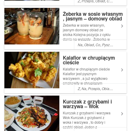
Z
,
Przepis
,
Obiad
,
Co
,
Pyszne
,
A
,
gyrosa
Żeberka w sosie własnym
, jasnym – domowy obiad
ze słoika
Żeberka w sosie własnym,
jasnym domowy obiad ze
słoika Kolejna pozycja z cyklu
dania na wyjazdy . Żeberka w
sosie własnym , to doskonały
Na
,
Obiad
,
Co
,
Pyszne
,
łatwe
,
Pr
pomysł., a ten przepis jest
Read More ... Artykuł Żeberka
Kalafior w chrupiącym
w sosie własnym , jasnym
cieście
domowy obiad ze ...
Kalafior w chrupiącym cieście
Kalafior jest pysznym
warzywem , a już wyjątkowo
smakowity w chrupiącym
cieście . Jest to szybka
Z
,
Na
,
Przepis
,
Obiad
,
Co
,
Kolacj
potrawa , całkowicie
wegetariańska , ale mięsnej
Kurczak z grzybami i
części społeczność też Read
warzywa – Wok
More ... Artykuł Kalafior w
chrupiącym cieście p...
Kurczak z grzybami i warzywa
Wok Kurczak z grzybami z
woka i warzywa , to dobry i
szybki obiad. Jeden z