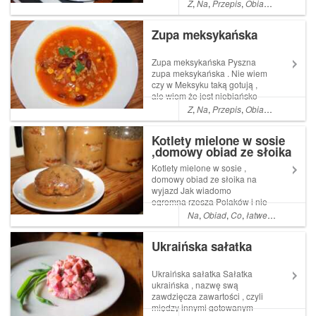
niewielu posiłków w których
Z
,
Na
,
Przepis
,
Obiad
,
Co
,
Kolacj
mój młodszy syn uznaje Read
More ... Artykuł Kurczak z
Zupa meksykańska
grzybami i warzywa Wok
pochodzi z serwisu Ogrodni...
Zupa meksykańska Pyszna
zupa meksykańska . Nie wiem
czy w Meksyku taką gotują ,
ale wiem że jest niebiańsko
dobra . Uwielbiam te smaki .
Z
,
Na
,
Przepis
,
Obiad
,
Co
,
Pyszn
Po prostu meksyk w garnku
Read More ... Artykuł Zupa
Kotlety mielone w sosie
meksykańska pochodzi z
,domowy obiad ze słoika
serwisu Ogrodnik w podróży.
na wyjazd
Kotlety mielone w sosie ,
domowy obiad ze słoika na
wyjazd Jak wiadomo
ogromna rzesza Polaków i nie
tylko ,pracuje za granicą lub w
Na
,
Obiad
,
Co
,
łatwe
,
Danie
,
Do
innych częściach Polski . Ta
słoikowa Read More ...
Ukraińska sałatka
Artykuł Kotlety mielone w
sosie ,domowy obiad ze
słoika na wyjazd p...
Ukraińska sałatka Sałatka
ukraińska , nazwę swą
zawdzięcza zawartości , czyli
między innymi gotowanym