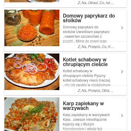
profanacja. Prawdziwy
Z
,
Na
,
Obiad
,
Co
,
łatwe
,
Proste
,
A
myśliwski powinien być z
dziczyzny , cóż nie zawsze
Domowy paprykarz do
jest ona pod ręką . Read More
słoików
... Artykuł Gulasz wieprzowy
po myśliwsku na piwie poc...
Domowy paprykarz do
słoików Uwielbiam paprykarz
, nawet ten szczeciński z
puszki . Mimo że znam jego
niechlubny skład to czasami
Z
,
Na
,
Przepis
,
Co
,
Kolacja
,
Pysz
się skuszę
Kotlet schabowy w
chrupiącym cieście
Kotlet schabowy w
chrupiącym cieście Pyszny
kotlet schabowy nieco inaczej
, nie jak zwykle w niedzielnym
wydaniu w panierce z bułki
Z
,
Na
,
Przepis
,
Obiad
,
Co
,
Proste
tartej . Tym razem jest to
soczyste mięsko w Read
Karp zapiekany w
More ... Artykuł Kotlet
warzywach
schabowy w chrupiącym
cieście pochodzi z serwi...
Karp zapiekany w warzywach
Karp , zawsze nieodłącznie
kojarzy się z Bożym
Narodzeniem i wtedy też