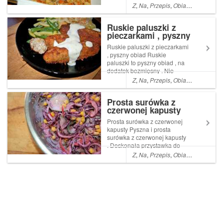
smakuje najlepiej . Co roku
Z
,
Na
,
Przepis
,
Obiad
,
Co
,
Kolacj
jest na naszym stole .
Obowiązkowo smażone
Ruskie paluszki z
dzwonki , Read More ...
pieczarkami , pyszny
Artykuł Karp zapiekany w
obiad
warzywach pochodzi z
Ruskie paluszki z pieczarkami
serwisu Ogrod...
, pyszny obiad Ruskie
paluszki to pyszny obiad , na
dodatek bezmięsny . Nie
ważne czy jesteście
Z
,
Na
,
Przepis
,
Obiad
,
Co
,
Kolacj
wegetarianami , czy lubicie
mięso , jeśli lubicie ruskie
Prosta surówka z
Read More ... Artykuł Ruskie
czerwonej kapusty
paluszki z pieczarkami ,
pyszny obiad po...
Prosta surówka z czerwonej
kapusty Pyszna i prosta
surówka z czerwonej kapusty
. Doskonała przystawka do
obiadu , a do tego zdrowa i
Z
,
Na
,
Przepis
,
Obiad
,
Co
,
Pyszn
nie wymagająca żadnych
umiejętności szefa kuchni