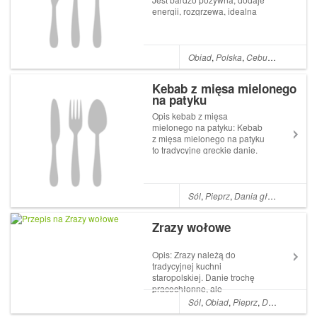
energii, rozgrzewa, idealna
dla osób aktywnych na
chłodne dni. Groch jest
doskonałym źródłem białka i
węglowodanów. Zawiera
Obiad
,
Polska
,
Cebula
,
Zupy
,
Zie
również błonnik, który
wspomaga trawienie. G...
Kebab z mięsa mielonego
na patyku
Opis kebab z mięsa
mielonego na patyku: Kebab
z mięsa mielonego na patyku
to tradycyjne greckie danie.
Robi się je zazwyczaj z
baraniny lub jagnięciny.
Danie to jest inaczej
nazywane grecką koftą.
Sól
,
Pieprz
,
Dania główne
,
Cebul
Ważny dodatkiem są mocne i
wyraziste przyprawy. Danie t...
Zrazy wołowe
Opis: Zrazy należą do
tradycyjnej kuchni
staropolskiej. Danie trochę
pracochłonne, ale
jednocześnie tak smaczne, że
Sól
,
Obiad
,
Pieprz
,
Dania główne
warto mu poświęcić tyle