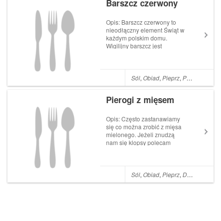
Barszcz czerwony
Opis: Barszcz czerwony to
nieodłączny element Świąt w
każdym polskim domu.
Wigilijny barszcz jest
intensywnie czerwony,
pachnący i lekko pikantny.
Barszcz czerwony idealnie
komponuje się z dodatkiem
Sól
,
Obiad
,
Pieprz
,
Polska
,
Cebul
uszek, pasztecików z farszem
lub z bułeczkami. Takieg...
Pierogi z mięsem
Opis: Często zastanawiamy
się co można zrobić z mięsa
mielonego. Jeżeli znudzą
nam się klopsy polecam
zrobić pierogi z mięsem
mielonym. Możemy podawać
je na wiele sposobów. Jednak
najlepsze są ugotowane i
Sól
,
Obiad
,
Pieprz
,
Dania główne
następnie przysmażone na
patelni z dodatkiem c...