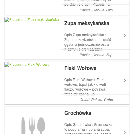
polskich stołach. Przepis na
zupę z soczewicy jest prosty,
Polska
,
Cebula
,
Czosnek
,
Przyst
a poza tym smakuje
wszystkim członkom rodziny.
Zupa meksykańska
Pamiętaj, że dziecko również
się nią zajada, co wcale nie
okazu...
Opis Zupa meksykańska.:
Zupa meksykańska jest dość
gęsta, a jednocześnie ostra i
niezwykle aromatyczna.
Delektują się nią osoby nie
Polska
,
Cebula
,
Zupy
,
Cukier
,
Prz
przepadające jednak za
popularnymi paprykowymi
Flaki Wołowe
smakami. Osoby tworzące
przepis na jedną porcję
przewidują bulionówki w...
Opis Flaki Wołowe: Flaki
wołowe; bądź jak kto woli
flaczki wołowe – potrawa,
którą się kocha lub
nienawidzi. Trzeba bowiem
Obiad
,
Polska
,
Cebula
,
Zupy
,
Ma
sobie jasno powiedzieć, że
flaki to nic innego jak żołądki,
Grochówka
lub przedżołądki wołowe,
czyli podroby zwierzęce.
Potrawa ma tyle s...
Opis Grochówka : Grochówka
to popularna i lubiana zupa.
Jest bardzo pożywna, dodaje