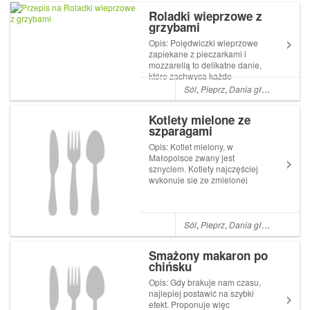
czasu. Odkąd pamiętam,
Roladki wieprzowe z
odświętnie na naszym stole
grzybami
pojawiały się półmiski zrazów
wołowych zawijanych z
Opis: Polędwiczki wieprzowe
ogórkiem i...
zapiekane z pieczarkami i
mozzarellą to delikatne danie,
które zachwyca każde
podniebienie. Mozzarella
Sól
,
Pieprz
,
Dania główne
,
Cebul
przykrywa pieczarki, pod
którymi znajdują się miękkie i
Kotlety mielone ze
soczyste polędwiczki
szparagami
wieprzowe. Najlepiej
podawać z dodatkiem pie...
Opis: Kotlet mielony, w
Małopolsce zwany jest
sznyclem. Kotlety najczęściej
wykonuje się ze zmielonej
surowej karkówki wieprzowej
z dodatkiem bułki tartej i
surowego jajka. Danie można
podać w wersji klasycznej: z
Sól
,
Pieprz
,
Dania główne
,
Polsk
tłuczonymi ziemniakami i
smażonymi bur...
Smażony makaron po
chińsku
Opis: Gdy brakuje nam czasu,
najlepiej postawić na szybki
efekt. Proponuje więc