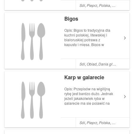
głęboki w smaku, nie za
Sól
,
Pieprz
,
Polska
,
Cebula
,
Zupy
tłusty, ale też nie chudy, ma
ładną barwę i...
Bigos
Opis: Bigos to tradycyjna dla
kuchni polskiej, litewskiej i
białoruskiej potrawa z
kapusty i mięsa. Bigos w
okresie świąt, uroczystości
domowych, ale również w
kuchni codziennej pojawia się
na większości domów. Im
Sól
,
Obiad
,
Dania główne
,
Polsk
dłużej bigos się gotuje lub
odgrzewa, ...
Karp w galarecie
Opis: Przepisów na wigilijną
rybę jest bardzo dużo. Jednak
jeżeli jakakolwiek ryba w
galarecie ma się pojawić na
wigilijnym stole to musi to być
koniecznie karp w galarecie.
To jedyna w swoim rodzaju
potrawa, która jest jedną z
Sól
,
Pieprz
,
Polska
,
Cebula
,
Masł
najbardziej oczekiwanych...