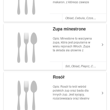
makaron, z którego zawsze
można przyrządzić coś
pysznego. Smażony makaron
po chińsku zachwycił mnie
spora ilością świeżych
Obiad
,
Cebula
,
Czosnek
,
Marche
warzyw, soczystym smakiem
oraz łatwością przygoto...
Zupa minestrone
Opis: Minestone to warzywna
zupa, która jest popularna w
wielu rejonach Włoch. Zupa
ta składa się głownie z
cukinii, fasolki szparagowej,
zielonego groszku, marchwi
oraz szpinaku. Zupa
podawana jest na różne
Sól
,
Obiad
,
Pieprz
,
Cebula
,
Czos
sposoby: z drobnym
makaronem, z ryżem, z grz...
Rosół
Opis: Rosół to król wśród
polskich zup oraz bada dla
innych zup. Jest sycący,
rozgrzewający oraz idealny
na przeziębienia i smutki. Jaki
jest najlepszy rosół?
Powinien być aromatyczny,