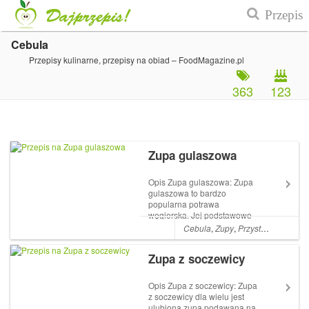
Cebula
Przepisy kulinarne, przepisy na obiad – FoodMagazine.pl
363
123
Zupa gulaszowa
Opis Zupa gulaszowa: Zupa
gulaszowa to bardzo
popularna potrawa
węgierska. Jej podstawowe
składniki to zwykle mięso,
Cebula
,
Zupy
,
Przystawki
,
Ziemni
cebula i papryka. Można ją
różnie przyrządzać i
Zupa z soczewicy
doprawiać, może być ostra
lub łagodna w smaku, z
dodatkiem grzybów lub bez.
Opis Zupa z soczewicy: Zupa
W każdej ...
z soczewicy dla wielu jest
ulubioną zupą podawaną na