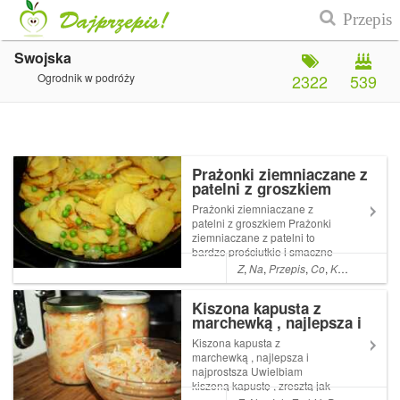
Swojska
Ogrodnik w podróży
2322
539
Prażonki ziemniaczane z
patelni z groszkiem
Prażonki ziemniaczane z
patelni z groszkiem Prażonki
ziemniaczane z patelni to
bardzo prościutkie i smaczne
danie . Czasami robię je jako
Z
,
Na
,
Przepis
,
Co
,
Kolacja
,
A
,
Da
dodatek do mięsa lub serwuję
latem z kubkiem zimnej Read
Kiszona kapusta z
More ... Artykuł Prażonki
marchewką , najlepsza i
ziemniaczane z patelni z
najprostsza
groszk...
Kiszona kapusta z
marchewką , najlepsza i
najprostsza Uwielbiam
kiszoną kapustę , zresztą jak
wszyscy u nas w domu . Jest