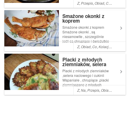
społeczeństwa
Z
,
Przepis
,
Obiad
,
Co
,
Pyszne
,
ła
Smażone okonki z
koprem
Smażone okonki z koprem
Smażone okonki , są
niesamowite , szczególnie
jeśli są chrupiące i świeżutkie
. Moje takie były . Świeżutkie,
Z
,
Obiad
,
Co
,
Kolacja
,
Pyszne
,
Ja
dzięki dobremu sąsiadowi .
Tak wiem, dobrzy sąsiedzi
Placki z młodych
Read More ... Artykuł
ziemniaków, selera
Smażone okonki z koprem
naciowego i cukinii
pochodzi z serwisu ...
Placki z młodych ziemniaków
,selera naciowego i cukinii
Wspaniałe , chrupiące ,placki
ziemniaczane z młodych
ziemniaków z dodatkiem
Z
,
Na
,
Przepis
,
Obiad
,
Co
,
Kolacj
selera naciowego , to samo
zdrowie na talerzu .
Dodatkowo są pyszne Read
More ... Artykuł Placki z
młodych ziemniaków, s...