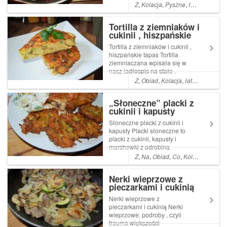
podsmażone na wędzonce z
Z
,
Kolacja
,
Pyszne
,
łatwe
,
Proste
cebulką i zaprawione kwaśną
śmietaną . Mają Read More ...
Tortilla z ziemniaków i
Artykuł Buraczki po wiejsku z
cukinii , hiszpańskie
...
tapas
Tortilla z ziemniaków i cukinii ,
hiszpańskie tapas Tortilla
ziemniaczana wpisała się w
nasz jadłospis na stałe .
Kuchnia hiszpańska jest
Z
,
Obiad
,
Kolacja
,
łatwe
,
Proste
,
dobra ale nas jakoś nie
wszystkim zachwyciła , poza
„Słoneczne” placki z
Read More ... Artykuł Tortilla z
cukinii i kapusty
ziemniaków i cukinii , hiszpa...
Słoneczne placki z cukinii i
kapusty Placki słoneczne to
placki z cukinii, kapusty i
marchewki z odrobiną
słonecznej kurkumy . Jak
Z
,
Na
,
Obiad
,
Co
,
Kolacja
,
Pyszn
wiadomo kurkuma jest
zdrowa i powinno się ją jadać
Nerki wieprzowe z
Read More ... Artykuł
pieczarkami i cukinią
SłoneczneR...
Nerki wieprzowe z
pieczarkami i cukinią Nerki
wieprzowe, podroby , czyli
trauma większości