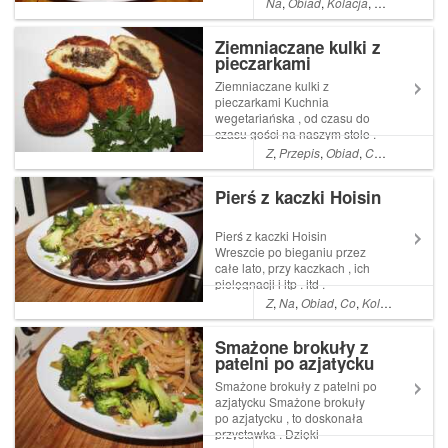
Na
,
Obiad
,
Kolacja
,
Pyszne
,
łatw
stylu czyli warzywa okopowe
Ziemniaczane kulki z
pieczarkami
Ziemniaczane kulki z
pieczarkami Kuchnia
wegetariańska , od czasu do
czasu gości na naszym stole .
Oczywiście nie z uwag na fakt
Z
,
Przepis
,
Obiad
,
Co
,
Kolacja
,
Py
,że zmieniliśmy upodobania .
Absolutnie nadal jesteśmy
Pierś z kaczki Hoisin
mięsożerną Read More ...
Artykuł Ziemniaczane kulki z
pieczarkami po...
Pierś z kaczki Hoisin
Wreszcie po bieganiu przez
całe lato, przy kaczkach , ich
pielęgnacji i itp . itd .
Nadszedł ten piękny czas
Z
,
Na
,
Obiad
,
Co
,
Kolacja
,
Pyszn
konsumpcji . Własne, kacze
mięsko nie Read More ...
Smażone brokuły z
Artykuł Pierś z kaczki Hoisin
patelni po azjatycku
pochodzi z serwisu Ogrodnik
w podróży. ...
Smażone brokuły z patelni po
azjatycku Smażone brokuły
po azjatycku , to doskonała
przystawka . Dzięki