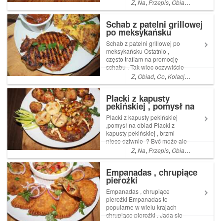
zrównoważonym słodko
Z
,
Na
,
Przepis
,
Obiad
,
Kolacja
,
Py
kwaskowym smakom i nucie
oleju sezamowego są
Schab z patelni grillowej
naprawdę boskie .
po meksykańsku
Dodatkowym Read More ...
Artykuł Smażone brokuły z
Schab z patelni grillowej po
pateln...
meksykańsku Ostatnio ,
często trafiam na promocję
schabu . Tak więc oczywiście
skuszona ceną , nabyłam
Z
,
Obiad
,
Co
,
Kolacja
,
Pyszne
,
ła
trochę tego szlachetnego
mięsa . Cóż z nim począć,
Placki z kapusty
Read More ... Artykuł Schab z
pekińskiej , pomysł na
patelni grillowej po
obiad
meksykańsku pochod...
Placki z kapusty pekińskiej
,pomysł na obiad Placki z
kapusty pekińskiej , brzmi
nieco dziwnie ? Być może ale
na pewno jest to pyszne
Z
,
Na
,
Przepis
,
Obiad
,
Kolacja
,
ła
danie . Zainspirowane
japońskim plackiem o Read
Empanadas , chrupiące
More ... Artykuł Placki z
pierożki
kapusty pekińskiej , pomysł
na obiad pochod...
Empanadas , chrupiące
pierożki Empanadas to
popularne w wielu krajach
chrupiące pierożki . Jada się