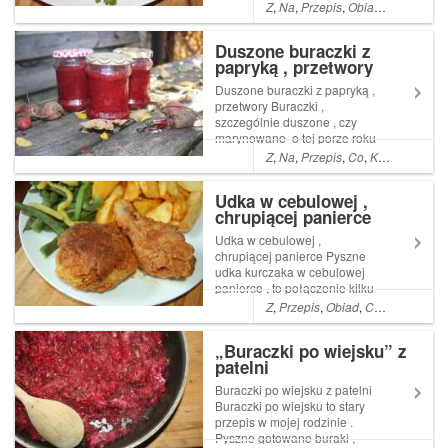
je między innymi w
Z
,
Na
,
Przepis
,
Obiad
,
Co
,
Kolacj
Argentynie , Kubie, na
Dominikanie w Meksyku a
Duszone buraczki z
także Hiszpanii . Read More
papryką , przetwory
... Artykuł Empanadas ,
chrupiące pierożki pochodzi z
Duszone buraczki z papryką ,
serw...
przetwory Buraczki ,
szczególnie duszone , czy
marynowane o tej porze roku
to prawdziwy kulinarny hit .
Z
,
Na
,
Przepis
,
Co
,
Kolacja
,
Pysz
Zawsze staram się zatrzymać
jak najwięcej dobroci z Read
Udka w cebulowej ,
More ... Artykuł Duszone
chrupiącej panierce
buraczki z papryką , przetwory
poch...
Udka w cebulowej ,
chrupiącej panierce Pyszne
udka kurczaka w cebulowej
panierce , to połączenie kilku
przepisów . Czyli jak zwykle w
Z
,
Przepis
,
Obiad
,
Co
,
Kolacja
,
Py
moim wypadku , wycedzenie
tego co lubi rodzinka Read
„Buraczki po wiejsku” z
More ... Artykuł Udka w
patelni
cebulowej , chrupiącej
panierce pochodzi ...
Buraczki po wiejsku z patelni
Buraczki po wiejsku to stary
przepis w mojej rodzinie .
Pyszne gotowane buraki ,