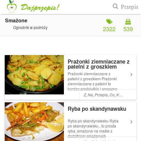
Smażone
Ogrodnik w podróży
2322
539
Prażonki ziemniaczane z
patelni z groszkiem
Prażonki ziemniaczane z
patelni z groszkiem Prażonki
ziemniaczane z patelni to
bardzo prościutkie i smaczne
danie . Czasami robię je jako
Z
,
Na
,
Przepis
,
Co
,
Kolacja
,
A
,
Da
dodatek do mięsa lub serwuję
latem z kubkiem zimnej Read
Ryba po skandynawsku
More ... Artykuł Prażonki
ziemniaczane z patelni z
groszk...
Ryba po skandynawsku Ryba
po skandynawsku , to prosta
ryba, smażona na maśle z
dodatkiem smażonych
warzyw . W skandynawskim