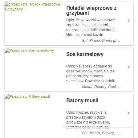
czekolady. Obtoczone są w
Roladki wieprzowe z
kakao. Można je również
grzybami
obtaczać w wiórkach
czekoladowych, roztopionej ...
Opis: Polędwiczki wieprzowe
zapiekane z pieczarkami i
mozzarellą to delikatne danie,
które zachwyca każde
podniebienie. Mozzarella
Sól
,
Pieprz
,
Dania główne
,
Cebul
przykrywa pieczarki, pod
którymi znajdują się miękkie i
Sos karmelowy
soczyste polędwiczki
wieprzowe. Najlepiej
podawać z dodatkiem pie...
Opis: Najlepszy dodatek do
deserów, lodów, ciast, ale też
popcornu czy słonych
precelków. Również składnik
deserów czy ciast. Najlepszy,
Masło
,
Desery
,
Cukier
,
śmietana
domowy, prosty sos
karmelowy. Sos karmelowy
Batony musli
jest wyśmienity w lekko słonej
wersji. W tym celu na samym
końcu dodajc...
Opis: Pyszne, szybkie, a
przede wszystkim dużo
zdrowsze niż te ze sklepu.
Domowe batoniki z musli,
które można przygotować w
Sól
,
Masło
,
Desery
,
Śniadania
,
M
wielu wariantach. Składniki: 2