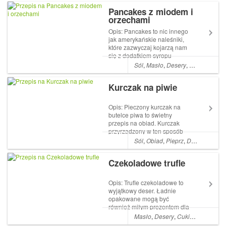
pachnące. Składniki: 2
Pancakes z miodem i
szklanki mąki pszennej 1
orzechami
jajko 15 g świeżych drożdży
200 g...
Opis: Pancakes to nic innego
jak amerykańskie naleśniki,
które zazwyczaj kojarzą nam
się z dodatkiem syropu
klonowego. Ale ja polecam
Sól
,
Masło
,
Desery
,
Śniadania
,
M
inny wyśmienity przepis na tą
słodką ucztę Tym razem
Kurczak na piwie
zapraszam na przepis z
dodatkiem miodu oraz z
orzechami. Składnik...
Opis: Pieczony kurczak na
butelce piwa to świetny
przepis na obiad. Kurczak
przyrządzony w ten sposób
jest soczysty i smaczny. Nie
Sól
,
Obiad
,
Pieprz
,
Dania główne
wymaga dużego nakładu
pracy, a mięso i pieczone z
Czekoladowe trufle
nim warzywa są kruche.
Składniki: 1 kurczak 1
łyżeczka ostrej papryki 1...
Opis: Trufle czekoladowe to
wyjątkowy deser. Ładnie
opakowane mogą być
również miłym prezentem dla
najbliższych. Są pyszne,
Masło
,
Desery
,
Cukier puder
,
Gor
miękkie, jak z topowej pijalni