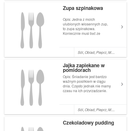
szklanki płatków owsianych 3
Zupa szpinakowa
łyżki masła 1/2 szklanki
brązowego cukru 1/3 szklanki
miodu 1/4 szk...
Opis: Jedna z moich
ulubionych wiosennych zup,
to zupa szpinakowa.
Koniecznie musi być ze
świeżego szpinaku. Szpinak,
nie tylko w naleśnikach, ale
także w zupie idealnie
komponuje się z czosnkiem,
Sól
,
Obiad
,
Pieprz
,
Masło
,
Czosn
śmietankowym serkiem
topionym i gałką
Jajka zapiekane w
muszkatołową. Zup...
pomidorach
Opis: Śniadanie jest bardzo
ważnym posiłkiem w ciągu
dnia. Często jednak nie mamy
czasu na ich przyrządzanie.
Jajka zapiekane w
pomidorach to szybki i łatwy
przepis na śniadanie. To
bardzo fajne i smaczne
Sól
,
Obiad
,
Pieprz
,
Masło
,
Kolacj
śniadanie. Składniki: 4
średnie pomidory 4 jajk...
Czekoladowy pudding