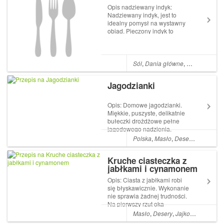
Opis nadziewany indyk:
Nadziewany indyk, jest to
idealny pomysł na wystawny
obiad. Pieczony indyk to
główne danie w
amerykańskich domach na
Święto Dziękczynienia. W
Polsce indyk również był
Sól
,
Dania główne
,
Masło
,
Cukie
jednym z lepszych dań,
jednak coraz rzadziej
Jagodzianki
przygotowujemy go...
Opis: Domowe jagodzianki.
Miękkie, puszyste, delikatnie
bułeczki drożdżowe pełne
jagodowego nadzienia.
Idealne na śniadania jak i na
Polska
,
Masło
,
Desery
,
Mleko
,
Ja
słodki podwieczorek.
Składniki: 500 g mąki
Kruche ciasteczka z
pszennej 250 ml ciepłego
jabłkami i cynamonem
mleka 50 g świeżych drożdży
1 jajko 6 żółtek 100 g ...
Opis: Ciasta z jabłkami robi
się błyskawicznie. Wykonanie
nie sprawia żadnej trudności.
Na pierwszy rzut oka
wyglądają jak kruche rogaliki,
Masło
,
Desery
,
Jajko
,
Mąka psze
ale to zmyłka, bo są miękkie i