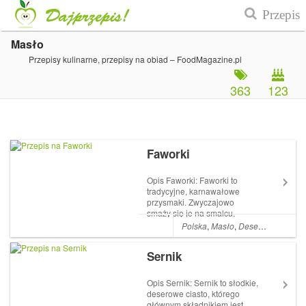
Masło
Przepisy kulinarne, przepisy na obiad – FoodMagazine.pl
363
123
Faworki
Opis Faworki: Faworki to
tradycyjne, karnawałowe
przysmaki. Zwyczajowo
smaży się je na smalcu,
chociaż można na oleju, oleju
Polska
,
Masło
,
Desery
,
Cukier
,
M
kokosowym. Zasadą jest
używanie jednego gatunku
Sernik
tłuszczu w takiej ilości, by
wkładane faworki mogły
swobodnie w nim pływać. P...
Opis Sernik: Sernik to słodkie,
deserowe ciasto, którego
głównym składnikiem jest