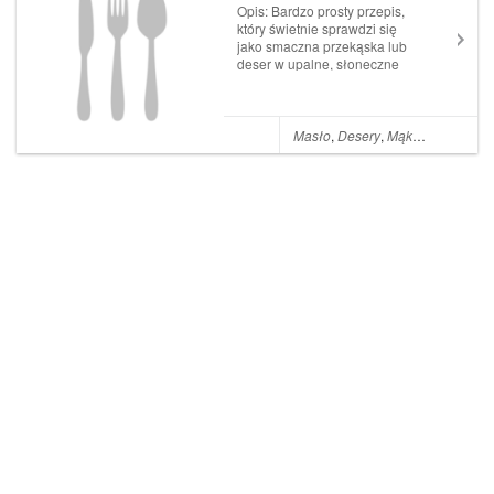
Opis: Bardzo prosty przepis,
który świetnie sprawdzi się
jako smaczna przekąska lub
deser w upalne, słoneczne
dni. Czekoladowy pudding to
deser, który przygotujemy w
kilka minut a smakiem
zachwyci każdego. Pudding
Masło
,
Desery
,
Mąka
,
Jajka
,
Cuki
możemy podawać w
ozdobnych foremkach l...