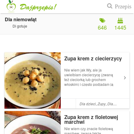
Dla niemowląt
Di gotuje
646
1445
Zupa krem z ciecierzycy
Nie wiem jak Wy, ale ja
uwielbiam ciecierzycę (zwaną
też cieciorką lub grochem
włoskim) i często podjadam ją
- już ugotowaną lub z puszki
bez żadnych dodatków.(Tu
możecie zerknąć na inne
moje przepisu z cieciorką w
Dla dzieci
,
Zupy
,
Dla niemowląt
,
roli głównej - klik.) Tym
razem...
Zupa krem z fioletowej
marchwi
Nie wiem czy znacie fioletową
marchew, zwaną także