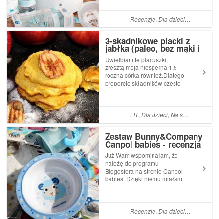
różnych przedmiotów oraz
przeprowadziłam kilka
konkursów - klik.Tym razem
Recenzje
,
Dla dzieci
,
Dla niemow
chciałam zaprezentować
zestaw składający się z ele...
3-skadnikowe placki z
jabłka (paleo, bez mąki i
cukru)
Uwielbiam te placuszki,
zresztą moja niespełna 1,5
roczna córka również.Dlatego
proporcje składników często
nawet i potrajamy.Chyba nie
ma możliwości, aby nam się
znudziły!Placki są naprawdę
rewelacyjne w smaku,
FIT
,
Dla dzieci
,
Na śniadanie i kolację
delikatne, zwarte i
jednocześnie takie s...
Zestaw Bunny&Company
Canpol babies - recenzja
Już Wam wspominałam, że
należę do programu
Blogosfera na stronie Canpol
babies. Dzięki niemu miałam
możliwość testowania
różnych przedmiotów oraz
przeprowadziłam kilka
konkursów - klik.Tym razem
Recenzje
,
Dla dzieci
,
Dla niemow
chciałam zaprezentować