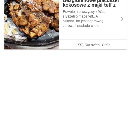
Bezglutenowe placuszki
kokosowe z mąki teff z
jabłkami
Pewnie nie wszyscy z Was
słyszeli o mące teff...A
szkoda, bo jest naprawdę
zdrowa i posiada wiele
zastosowań w
kuchni.Doskonale sprawdzi
się przy wypieku chleba, ciast,
ciasteczek oraz w
FIT
,
Dla dzieci
,
Cukrzyca
,
Dieta 
przyrządzaniu naleśników,
placków lub kleików, jak
również jako z...