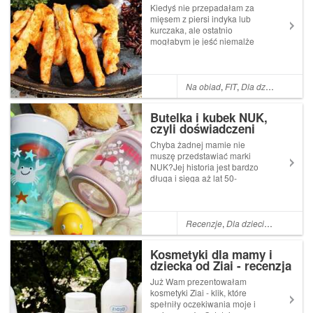
Kiedyś nie przepadałam za
mięsem z piersi indyka lub
kurczaka, ale ostatnio
mogłabym je jeść niemalże
codziennie.Lubię
przygotowywać lekkie obiady,
które ze smakiem zjada moja
córka, a przy okazji ja
Na obiad
,
FIT
,
Dla dzieci
,
Cukrzy
korzystam.Frytki z kurczaka
smakują rewelacyjnie i d...
Butelka i kubek NUK,
czyli doświadczeni
pomocnicy w rozwoju
Chyba żadnej mamie nie
dziecka - recenzja
muszę przedstawiać marki
NUK?Jej historia jest bardzo
długa i sięga aż lat 50-
tych."NUK, współpracując z
medycyną, nauką i
społeczeństwem, towarzyszył
ponad 50 milionom dzieci i
Recenzje
,
Dla dzieci
,
Dla niemow
ich rodziców w samych
Niemczech przez prawie 60
Kosmetyki dla mamy i
lat...
dziecka od Ziai - recenzja
Już Wam prezentowałam
kosmetyki Ziai - klik, które
spełniły oczekiwania moje i