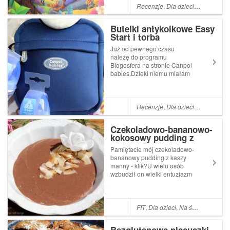
przenoszą je do magicznego
Recenzje
,
Dla dzieci
,
Dla niemow
świata gwarantującego pełną
g...
Butelki antykolkowe Easy
Start i torba
termoizolacyjna Canpol
Już od pewnego czasu
babies - recenzja
należę do programu
Blogosfera na stronie Canpol
babies.Dzięki niemu miałam
możliwość testowania maty
edukacyjnej - klik oraz
przeprowadziłam konkurs -
klik.Zdradzę Wam, że na
Recenzje
,
Dla dzieci
,
Dla niemow
dniach pojawi się kolejna
zabawa, więc bądźcie czu...
Czekoladowo-bananowo-
kokosowy pudding z
kaszy manny (bez cukru)
Pamiętacie mój czekoladowo-
bananowy pudding z kaszy
manny - klik?U wielu osób
wzbudził on wielki entuzjazm
i dostałam kilka wiadomości,
aby ukazać go w przeróżnych
wersjach.Co powiecie na
kokosowe nuty?Całość tak
FIT
,
Dla dzieci
,
Na śniadanie i kolację
jak samo pyszna jak
poprzednia op...