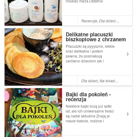
mojego męża.Ostatnio
miałam też możliwość
wypróbowania produktów,
które mają na celu ujędrnić
skórę oraz zadbać o nią u
Recenzje
,
Dla dzieci
,
Dla niemow
maluszka.Te pierwsze
przetestowałam na sobie, a
Delikatne placuszki
reszt...
biszkoptowe z chrzanem
Placuszki są pyyyszne, lekkie
oraz delikatne i jestem
pewna, że posmakują
zarówno dzieciom jak i
dorosłym.Często
przygotowuję je w wersji
łagodnej, ponieważ Natalia
uwielbia je podjadać na
Dla dzieci
,
Na śniadanie i kolację
spacerze.Sobie i dla męża
smażę bardziej doprawione i
Bajki dla pokoleń -
za każdym...
recenzja
Niektóre bajki liczą już setki
lat, ale ich uniwersalne treści
są nadal aktualne.Znają je
nasze babcie, rodzice i
my.Dzieci uwielbiają ciekawe
historie, które pobudzają ich
wyobraźnię i tym samym