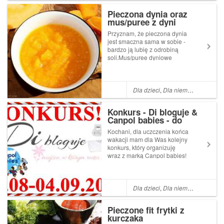
zestaw BunnyCompa...
Pieczona dynia oraz
mus/puree z dyni
Przyznam, że pieczona dynia
jest smaczna sama w sobie -
bardzo ją lubię z odrobiną
soli.Mus/puree dyniowe
zawsze przygotowuję w
sporych ilościach oraz mrożę,
gdyż jest ono niezastąpione w
wielu wypiekach na słono i
Dla dzieci
,
Dla niemowląt
,
Dodatk
słodko, jako składnik
deserów, dodate...
Konkurs - Di bloguje &
Canpol babies - do
wygrania zestaw
Kochani, dla uczczenia końca
kąpielowy
wakacji mam dla Was kolejny
konkurs, który organizuję
wraz z marką Canpol babies!
Dzięki mojemu udziale w
Blogosferze na stronie
Canpol babies do wygrania
są świetne nagrody, które
Dla dzieci
,
Dla niemowląt
,
Konku
jestem pewna, że przydadzą
si...
Pieczone fit frytki z
kurczaka