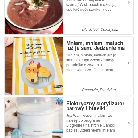
czarną?W sklepach można ją
spotkać dość rzadko, a gdy
już się pojawia to wygląda na
taką... egzotyczną.Tymczasem
to ona przodowała przed
popularną pomarańczową
Dla dzieci
,
Cukrzyca
,
Zupy
,
Dla n
marchewką i była uprawiana
już w cz...
Mniam, mniam, maluch
już je sam. Jedzenie ma
znaczenie - recenzja
"Mniam, mniam, maluch już je
sam" to druga część znanego
poradnika o żywieniu
niemowląt, czyli "U malucha
na talerzu", który dotyczył
dzieci do ukończenia 1 roku
życia.Natomiast
prezentowana pozycja
Recenzje
,
Dla dzieci
,
Dla niemow
zawiera mnóstwo informacji o
tym, jak odżywiać dzieck...
Elektryczny sterylizator
parowy i butelki
antykolkowe Canpol
Już Wam wspominałam, że
babies - recenzja
należę do programu
Blogosfera na stronie Canpol
babies. Dzięki niemu miałam
możliwość testowania