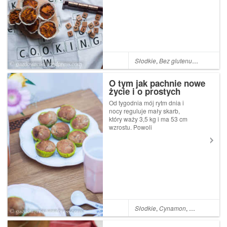
w naszej kuchni minęła
między innymi pod znakiem
dyni, głównie Hokkaido i
piżmowej. Upiekłam kilka...
Słodkie
,
Bez glutenu
,
Miód
,
Dyni
O tym jak pachnie nowe
życie i o prostych
kulinarnych tęsknotach.
Od tygodnia mój rytm dnia i
A na deser łatwe muffiny
nocy reguluje mały skarb,
bananowo-cynamonowe
który waży 3,5 kg i ma 53 cm
wzrostu. Powoli
aklimatyzujemy się w domu,
poznajemy się i
przyzwyczajamy do siebie i
do codziennych rytuałów. W
wieku mojej małej córeczki
nie Continue reading ...
Słodkie
,
Cynamon
,
Różności
,
Muf