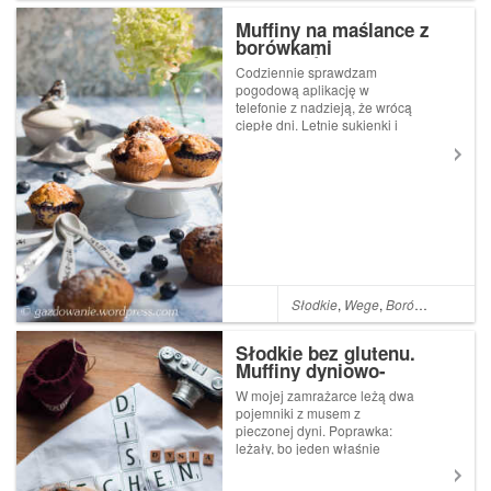
Muffiny na maślance z
borówkami
amerykańskimi
Codziennie sprawdzam
pogodową aplikację w
telefonie z nadzieją, że wrócą
ciepłe dni. Letnie sukienki i
bluzki smętnie wiszą w szafie,
za chwilę pożegnam się z
nimi na dobre i wyciągnę z
garderoby swetry i szale.
Letnie ciuszki Ziazi (jak o
Cont...
Słodkie
,
Wege
,
Borówki amerykańskie
Słodkie bez glutenu.
Muffiny dyniowo-
kokosowe
W mojej zamrażarce leżą dwa
pojemniki z musem z
pieczonej dyni. Poprawka:
leżały, bo jeden właśnie
wykorzystałam. Upiekłam
łatwe i pyszne muffiny. Jesień