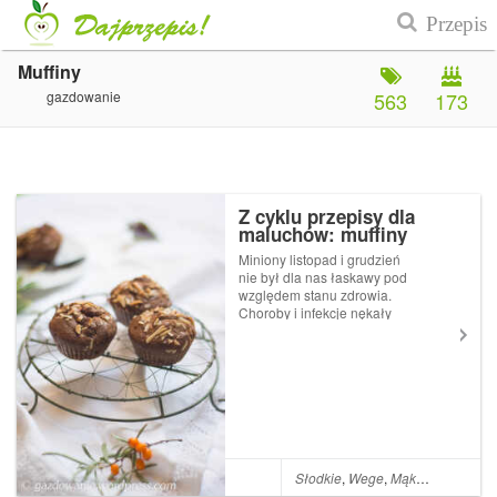
Muffiny
gazdowanie
563
173
Z cyklu przepisy dla
maluchów: muffiny
orkiszowo-kokosowe z
Miniony listopad i grudzień
suszonymi figami
nie był dla nas łaskawy pod
względem stanu zdrowia.
Choroby i infekcje nękały
mnie i Zu jakby prowadziły z
nami nieznośną wojnę
podjazdową. Mamy styczeń i
choć nadal glut pod nosem
(tak to bywa z
przedszkolakami), Co...
Słodkie
,
Wege
,
Mąka orkiszowa
,