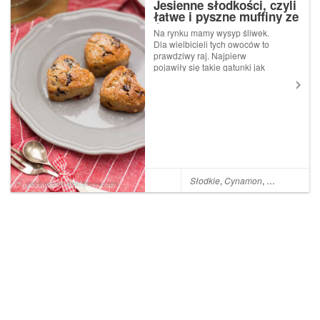
Jesienne słodkości, czyli
łatwe i pyszne muffiny ze
śliwkami, imbirem i
Na rynku mamy wysyp śliwek.
cynamonem
Dla wielbicieli tych owoców to
prawdziwy raj. Najpierw
pojawiły się takie gatunki jak
Mieszaniec i Prezydent,
potem Stanley, Dąbrowiecka,
a teraz na straganach i
sklepowych półkach zaczyna
królować stara dobra
Węgierka. Mają...
Słodkie
,
Cynamon
,
Migdały
,
Cze