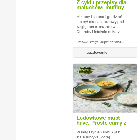
Z cyklu przepisy dla
maluchów: muffiny
orkiszowo-kokosowe z
suszonymi figami
Miniony listopad i grudzień
nie był dla nas łaskawy pod
względem stanu zdrowia.
Choroby i infekcje nękały
mnie i Zu jakby prowadziły z
nami nieznośną wojnę
,
,
,
Słodkie
Wege
Mąka orkiszowa
Przepis
podjazdową. Mamy styczeń i
choć nadal glut pod nosem
gazdowanie
(tak to bywa z
przedszkolakami), Co...
Lodówkowe must
have. Proste curry z
warzywami
W magazynie Kukbuk jest
stała rubryka, której