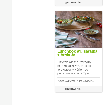
żelazny składnik rattatouille.
gazdowanie
Od czasu do czasu bakłażan
pojawi si...
Lunchbox #1: sałatka
z brokuła,
pełnoziarnistego
makaronu,
Przyszła wiosna i zbrzydły
pomidorków i fety
nam kanapki wrzucane do
torby przed wyjściem do
pracy. Warzywne curry w
ciepły, wiosenny dzień
wydaje się zbyt
,
,
,
Wege
Makaron
Feta
Suszone pomidory
rozgrzewające od środka. O
tej porze roku, by poradzić
gazdowanie
sobie z przesileniem
wiosennym potrzebujemy d...