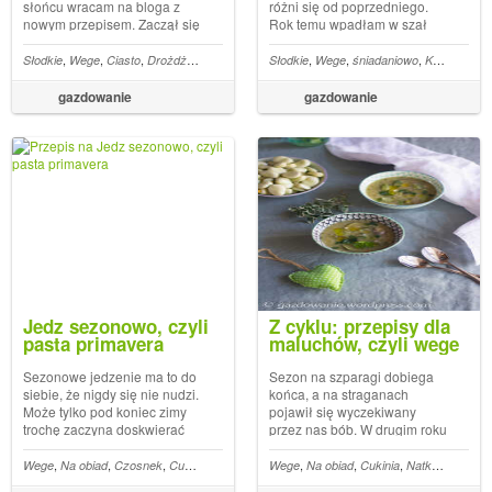
słońcu wracam na bloga z
różni się od poprzedniego.
nowym przepisem. Zaczął się
Rok temu wpadłam w szał
sezon na śliwki, które teraz
pieczenia, duszenia,
zajadamy pod różnymi
gotowania na wolnym ogniu i
,
,
,
,
,
,
,
,
,
,
,
,
,
,
,
,
,
,
,
ir
Marchew
Słodkie
Wege
Mleko kokosowe
Ciasto
Drożdże
Papryka
Wiórki kokosowe
Curry
Czerwona pasta curry
Słodkie
śliwki
Wege
Węgierki
śniadaniowo
Warzywa
Ciasto drożdżowe
Kardamon
Ciecierz
K
postaciami. Renklody w
pakowania do słoików
formie zdrowej przekąski, a
plonów lata. Spiżarnia była
gazdowanie
gazdowanie
węgierki w słodkich
pełna moich debiutanckich
wypiekach. Te ostatnie nadają
wytworów. Ugotowałam ...
si...
Jedz sezonowo, czyli
Z cyklu: przepisy dla
pasta primavera
maluchów, czyli wege
zupa ze szparagami,
cukinią i bobem
Sezonowe jedzenie ma to do
Sezon na szparagi dobiega
siebie, że nigdy się nie nudzi.
końca, a na straganach
Może tylko pod koniec zimy
pojawił się wyczekiwany
trochę zaczyna doskwierać
przez nas bób. W drugim roku
nam brak świeżych warzyw i
funkcjonowania naszego
owoców. Prowadzenie kuchni
podmiejskiego
,
,
,
,
,
,
,
,
,
,
,
,
,
,
oskie
Wege
Bakłażan
Na obiad
Pasta do chleba
Czosnek
Cukinia
Granat
Makaron
Grana padano
Wege
Na obiad
Mascarpone
Cukinia
Natka pietruszki
Szparagi
G
zgodnie z cyklem przyrody
przydomowego warzywnika