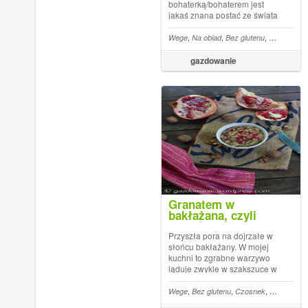
bohaterką/bohaterem jest
jakaś znana postać ze świata
szeroko pojętej kultury. Dwie,
trzy strony kolażu zdjęć
,
,
,
,
Wege
Na obiad
Bez glutenu
Cukinia
Imb
wieńczy krótki wywiad z
pytaniami redakcji w stylu:
gazdowanie
truskawki z szampanem c...
Granatem w
bakłażana, czyli
wegańska pasta z
bakłażana i orzechów
Przyszła pora na dojrzałe w
włoskich
słońcu bakłażany. W mojej
kuchni to zgrabne warzywo
ląduje zwykle w szakszuce w
towarzystwie pomidorów,
owczego sera i oczywiście
,
,
,
Wege
Bez glutenu
Czosnek
Orzechy wł
jajek. Bakłażan to również