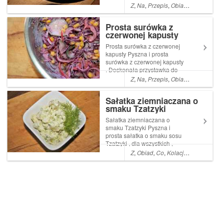
ważne czy jesteście
Z
,
Na
,
Przepis
,
Obiad
,
Co
,
Kolacj
wegetarianami , czy lubicie
mięso , jeśli lubicie ruskie
Prosta surówka z
Read More ... Artykuł Ruskie
czerwonej kapusty
paluszki z pieczarkami ,
pyszny obiad po...
Prosta surówka z czerwonej
kapusty Pyszna i prosta
surówka z czerwonej kapusty
. Doskonała przystawka do
obiadu , a do tego zdrowa i
Z
,
Na
,
Przepis
,
Obiad
,
Co
,
Pyszn
nie wymagająca żadnych
umiejętności szefa kuchni
Sałatka ziemniaczana o
smaku Tzatzyki
Sałatka ziemniaczana o
smaku Tzatzyki Pyszna i
prosta sałatka o smaku sosu
Tzatzyki , dla wszystkich ,
którzy kochają czosnkowe
Z
,
Obiad
,
Co
,
Kolacja
,
Proste
,
A
,
Z
aromaty