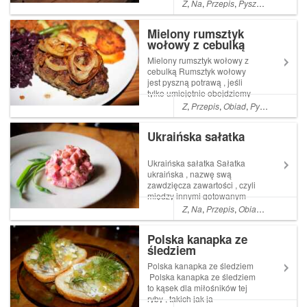
najlepsze słodycze i
Z
,
Na
,
Przepis
,
Pyszne
,
łatwe
,
Pro
czekoladę
Mielony rumsztyk
wołowy z cebulką
Mielony rumsztyk wołowy z
cebulką Rumsztyk wołowy
jest pyszną potrawą , jeśli
tylko umiejętnie obejdziemy
się z mieloną wołowiną .
Z
,
Przepis
,
Obiad
,
Pyszne
,
Proste
Chłopcy byli co do niego
sceptyczni ,gdyż pierwsze
Ukraińska sałatka
moje podejście Read More ...
Artykuł Mielony rumsztyk
wołowy z cebulką...
Ukraińska sałatka Sałatka
ukraińska , nazwę swą
zawdzięcza zawartości , czyli
między innymi gotowanym
buraczkom
Z
,
Na
,
Przepis
,
Obiad
,
Co
,
Kolacj
Polska kanapka ze
śledziem
Polska kanapka ze śledziem
Polska kanapka ze śledziem
to kąsek dla miłośników tej
ryby , takich jak ja