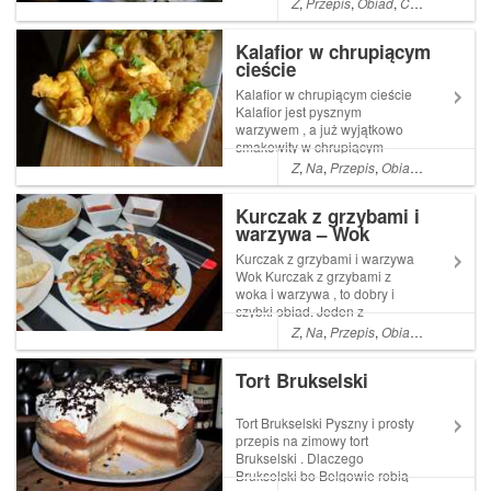
Z
,
Przepis
,
Obiad
,
Co
,
Pyszne
,
A
,
gyrosa
Kalafior w chrupiącym
cieście
Kalafior w chrupiącym cieście
Kalafior jest pysznym
warzywem , a już wyjątkowo
smakowity w chrupiącym
cieście . Jest to szybka
Z
,
Na
,
Przepis
,
Obiad
,
Co
,
Kolacj
potrawa , całkowicie
wegetariańska , ale mięsnej
Kurczak z grzybami i
części społeczność też Read
warzywa – Wok
More ... Artykuł Kalafior w
chrupiącym cieście p...
Kurczak z grzybami i warzywa
Wok Kurczak z grzybami z
woka i warzywa , to dobry i
szybki obiad. Jeden z
niewielu posiłków w których
Z
,
Na
,
Przepis
,
Obiad
,
Co
,
Kolacj
mój młodszy syn uznaje Read
More ... Artykuł Kurczak z
Tort Brukselski
grzybami i warzywa Wok
pochodzi z serwisu Ogrodni...
Tort Brukselski Pyszny i prosty
przepis na zimowy tort
Brukselski . Dlaczego
Brukselski bo Belgowie robią