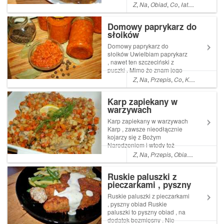
profanacja. Prawdziwy
Z
,
Na
,
Obiad
,
Co
,
łatwe
,
Proste
,
A
myśliwski powinien być z
dziczyzny , cóż nie zawsze
Domowy paprykarz do
jest ona pod ręką . Read More
słoików
... Artykuł Gulasz wieprzowy
po myśliwsku na piwie poc...
Domowy paprykarz do
słoików Uwielbiam paprykarz
, nawet ten szczeciński z
puszki . Mimo że znam jego
niechlubny skład to czasami
Z
,
Na
,
Przepis
,
Co
,
Kolacja
,
Pysz
się skuszę
Karp zapiekany w
warzywach
Karp zapiekany w warzywach
Karp , zawsze nieodłącznie
kojarzy się z Bożym
Narodzeniem i wtedy też
smakuje najlepiej . Co roku
Z
,
Na
,
Przepis
,
Obiad
,
Co
,
Kolacj
jest na naszym stole .
Obowiązkowo smażone
Ruskie paluszki z
dzwonki , Read More ...
pieczarkami , pyszny
Artykuł Karp zapiekany w
obiad
warzywach pochodzi z
Ruskie paluszki z pieczarkami
serwisu Ogrod...
, pyszny obiad Ruskie
paluszki to pyszny obiad , na
dodatek bezmięsny . Nie