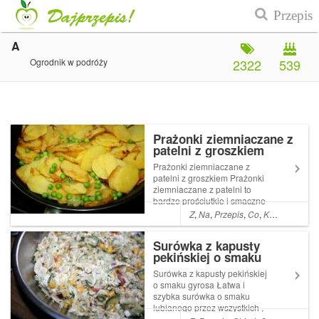
A
Ogrodnik w podróży
2322
539
Prażonki ziemniaczane z
patelni z groszkiem
Prażonki ziemniaczane z
patelni z groszkiem Prażonki
ziemniaczane z patelni to
bardzo prościutkie i smaczne
danie . Czasami robię je jako
Z
,
Na
,
Przepis
,
Co
,
Kolacja
,
A
,
Da
dodatek do mięsa lub serwuję
latem z kubkiem zimnej Read
Surówka z kapusty
More ... Artykuł Prażonki
pekińskiej o smaku
ziemniaczane z patelni z
gyrosa
groszk...
Surówka z kapusty pekińskiej
o smaku gyrosa Łatwa i
szybka surówka o smaku
lubianego przez wszystkich ,
a szczególnie dzieciaki ,