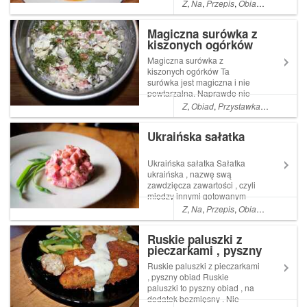
dobra . Uwielbiam te smaki .
Z
,
Na
,
Przepis
,
Obiad
,
Co
,
Pyszn
Po prostu meksyk w garnku
Read More ... Artykuł Zupa
Magiczna surówka z
meksykańska pochodzi z
kiszonych ogórków
serwisu Ogrodnik w podróży.
Magiczna surówka z
kiszonych ogórków Ta
surówka jest magiczna i nie
powtarzalna. Naprawdę nie
uwierzycie ile smakowitych
Z
,
Obiad
,
Przystawka
,
Pyszna
,
Wa
aromatów oddaje to proste ,
zdrowe i zepsute warzywo ,
Ukraińska sałatka
jakim jest kiszony Read More
... Artykuł Magiczna surówka z
kiszonych ogórkó...
Ukraińska sałatka Sałatka
ukraińska , nazwę swą
zawdzięcza zawartości , czyli
między innymi gotowanym
buraczkom
Z
,
Na
,
Przepis
,
Obiad
,
Co
,
Kolacj
Ruskie paluszki z
pieczarkami , pyszny
obiad
Ruskie paluszki z pieczarkami
, pyszny obiad Ruskie
paluszki to pyszny obiad , na
dodatek bezmięsny . Nie