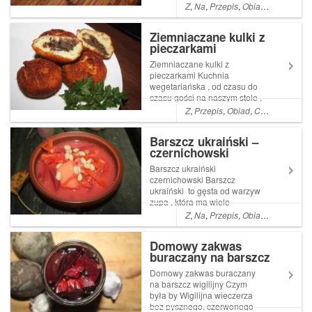
znam. Moi chłopcy jedli by je
Z
,
Na
,
Przepis
,
Obiad
,
Co
,
Kolacj
na okrągło i to nawet
codziennie . Gdyby tylko
Ziemniaczane kulki z
Read More ... Artykuł
pieczarkami
Kozackie pierogi z farszem
drobiowym pochodzi z se...
Ziemniaczane kulki z
pieczarkami Kuchnia
wegetariańska , od czasu do
czasu gości na naszym stole .
Oczywiście nie z uwag na fakt
Z
,
Przepis
,
Obiad
,
Co
,
Kolacja
,
Py
,że zmieniliśmy upodobania .
Absolutnie nadal jesteśmy
Barszcz ukraiński –
mięsożerną Read More ...
czernichowski
Artykuł Ziemniaczane kulki z
pieczarkami po...
Barszcz ukraiński
czernichowski Barszcz
ukraiński to gęsta od warzyw
zupa , która ma wiele
wariantów . Tyle ile
Z
,
Na
,
Przepis
,
Obiad
,
Kolacja
,
Py
domowych gospodarstw . Ale
podstawowe składniki są
Domowy zakwas
niezmienne czyli każdy
buraczany na barszcz
powinien Read More ...
wigilijny
Artykuł Barszcz ukraiński ...
Domowy zakwas buraczany
na barszcz wigilijny Czym
była by Wigilijna wieczerza
bez pysznego, czerwonego