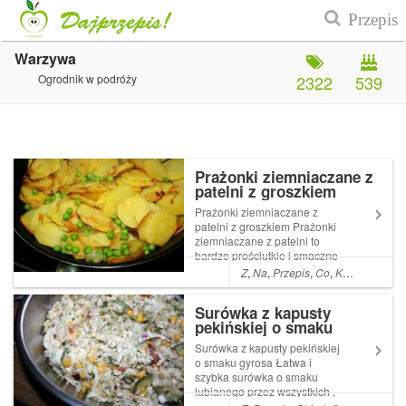
Warzywa
Ogrodnik w podróży
2322
539
Prażonki ziemniaczane z
patelni z groszkiem
Prażonki ziemniaczane z
patelni z groszkiem Prażonki
ziemniaczane z patelni to
bardzo prościutkie i smaczne
danie . Czasami robię je jako
Z
,
Na
,
Przepis
,
Co
,
Kolacja
,
A
,
Da
dodatek do mięsa lub serwuję
latem z kubkiem zimnej Read
Surówka z kapusty
More ... Artykuł Prażonki
pekińskiej o smaku
ziemniaczane z patelni z
gyrosa
groszk...
Surówka z kapusty pekińskiej
o smaku gyrosa Łatwa i
szybka surówka o smaku
lubianego przez wszystkich ,
a szczególnie dzieciaki ,