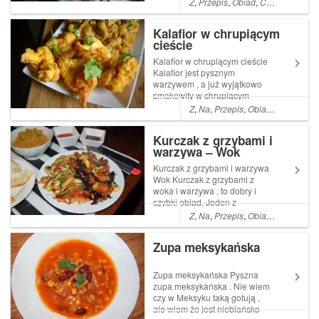
Z
,
Przepis
,
Obiad
,
Co
,
Pyszne
,
A
,
gyrosa
Kalafior w chrupiącym
cieście
Kalafior w chrupiącym cieście
Kalafior jest pysznym
warzywem , a już wyjątkowo
smakowity w chrupiącym
cieście . Jest to szybka
Z
,
Na
,
Przepis
,
Obiad
,
Co
,
Kolacj
potrawa , całkowicie
wegetariańska , ale mięsnej
Kurczak z grzybami i
części społeczność też Read
warzywa – Wok
More ... Artykuł Kalafior w
chrupiącym cieście p...
Kurczak z grzybami i warzywa
Wok Kurczak z grzybami z
woka i warzywa , to dobry i
szybki obiad. Jeden z
niewielu posiłków w których
Z
,
Na
,
Przepis
,
Obiad
,
Co
,
Kolacj
mój młodszy syn uznaje Read
More ... Artykuł Kurczak z
Zupa meksykańska
grzybami i warzywa Wok
pochodzi z serwisu Ogrodni...
Zupa meksykańska Pyszna
zupa meksykańska . Nie wiem
czy w Meksyku taką gotują ,
ale wiem że jest niebiańsko