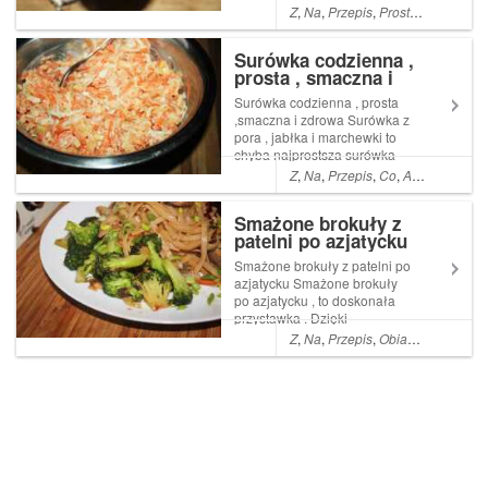
barszczu ? Na pewno straciła
Z
,
Na
,
Przepis
,
Prosty
,
Warzywa
,
by znaczną część swojego
czaru
Surówka codzienna ,
prosta , smaczna i
zdrowa
Surówka codzienna , prosta
,smaczna i zdrowa Surówka z
pora , jabłka i marchewki to
chyba najprostsza surówka
jaką można zrobić . Jest
Z
,
Na
,
Przepis
,
Co
,
A
,
Jak
,
Pyszn
niezastąpiona , pasuje do
każdego dania . Read More ...
Smażone brokuły z
Artykuł Surówka codzienna ,
patelni po azjatycku
prosta , smaczna i zdrowa
pochodz...
Smażone brokuły z patelni po
azjatycku Smażone brokuły
po azjatycku , to doskonała
przystawka . Dzięki
zrównoważonym słodko
Z
,
Na
,
Przepis
,
Obiad
,
Kolacja
,
Py
kwaskowym smakom i nucie
oleju sezamowego są
naprawdę boskie .
Dodatkowym Read More ...
Artykuł Smażone brokuły z
pateln...