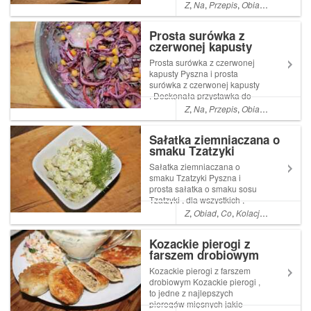
ważne czy jesteście
Z
,
Na
,
Przepis
,
Obiad
,
Co
,
Kolacj
wegetarianami , czy lubicie
mięso , jeśli lubicie ruskie
Prosta surówka z
Read More ... Artykuł Ruskie
czerwonej kapusty
paluszki z pieczarkami ,
pyszny obiad po...
Prosta surówka z czerwonej
kapusty Pyszna i prosta
surówka z czerwonej kapusty
. Doskonała przystawka do
obiadu , a do tego zdrowa i
Z
,
Na
,
Przepis
,
Obiad
,
Co
,
Pyszn
nie wymagająca żadnych
umiejętności szefa kuchni
Sałatka ziemniaczana o
smaku Tzatzyki
Sałatka ziemniaczana o
smaku Tzatzyki Pyszna i
prosta sałatka o smaku sosu
Tzatzyki , dla wszystkich ,
którzy kochają czosnkowe
Z
,
Obiad
,
Co
,
Kolacja
,
Proste
,
A
,
Z
aromaty
Kozackie pierogi z
farszem drobiowym
Kozackie pierogi z farszem
drobiowym Kozackie pierogi ,
to jedne z najlepszych
pierogów mięsnych jakie