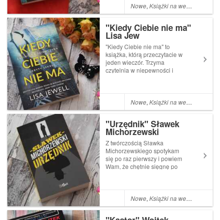
autorki, ale na pewno nie
Nowe
,
Książki na weekend
ostatnie, bo książka jest
świetna...
"Kiedy Ciebie nie ma"
Lisa Jew
"Kiedy Ciebie nie ma" to
książka, którą przeczytacie w
jeden wieczór. Trzyma
czytelnia w niepewności i
napięciu do samego końca,
jednak cała historia sprawia
wrażenie takiej trochę
nieprawdopodobnej, ale to
Nowe
,
Książki na weekend
naprawdę fajna książka
:-)Piętnastoletnia Ell...
"Urzędnik" Sławek
Michorzewski
Z twórczością Sławka
Michorzewskiego spotykam
się po raz pierwszy i powiem
Wam, że chętnie sięgnę po
jego kolejne książki, bo ta
ubawiła mnie bardzo. Książka
to jedna z lepszych komedii
kryminalnych jaką miałam
Nowe
,
Książki na weekend
okazję ostatnio czytać
:-)Marian Sopel to...