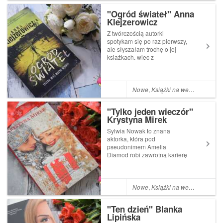
woj...
"Ogród świateł" Anna
Klejzerowicz
Z twórczością autorki
spotykam się po raz pierwszy,
ale słyszałam trochę o jej
książkach, więc z
zaciekawieniem sięgnęłam
po jej najnowszą książkę
"Ogród świateł". Bohaterką
jest Felicja Stefańska, którą
Nowe
,
Książki na weekend
poznajemy w książce "
Królowa śniegu". Tej pozyc...
"Tylko jeden wieczór"
Krystyna Mirek
Sylwia Nowak to znana
aktorka, która pod
pseudonimem Amelia
Diamod robi zawrotną karierę
aktorską. Ma męża Wojtka,
syna Kacpra i córkę Sarę. Jest
idolką kobiet, ma wszystko,
urodę, sławę wspaniały duży
Nowe
,
Książki na weekend
dom i rodzinę. Wydawałoby
się, że jej życie to baj...
"Ten dzień" Blanka
Lipińska