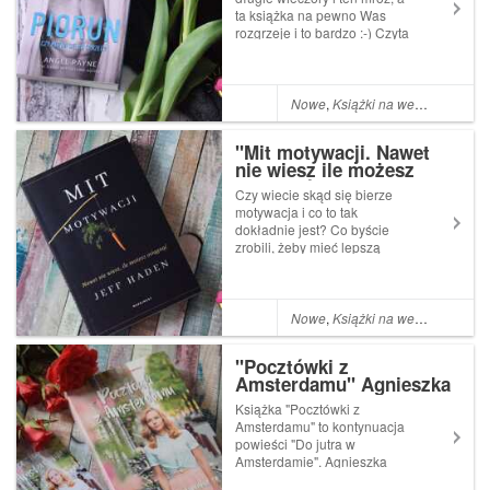
ta książka na pewno Was
rozgrzeje i to bardzo :-) Czyta
się szybciutko, jak zaczniecie,
to będziecie czytać, aż
skończycie. Czasem takie
książki są bardzo potrzebne
Nowe
,
Książki na weekend
jako odskocznia, coś co
poprawi...
"Mit motywacji. Nawet
nie wiesz ile możesz
osiągnąć" Jeff Haden
Czy wiecie skąd się bierze
motywacja i co to tak
dokładnie jest? Co byście
zrobili, żeby mieć lepszą
motywację? Chyba dużo ;-)
Wiele z nas chciałoby na
pewno zmienić swoje życie
na lepsze. Jeff Haden znalazł
Nowe
,
Książki na weekend
na to sposób. Twierdzi, że
prawdziwa motywac...
"Pocztówki z
Amsterdamu" Agnieszka
Zakrzewska
Książka "Pocztówki z
Amsterdamu" to kontynuacja
powieści "Do jutra w
Amsterdamie". Agnieszka
wraca do domu do Drawna.