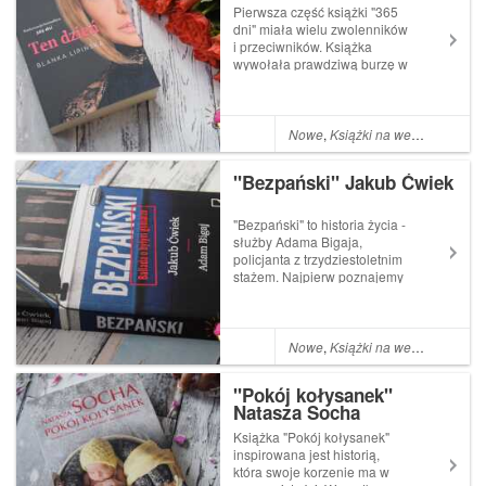
Pierwsza część książki "365
dni" miała wielu zwolenników
i przeciwników. Książka
wywołała prawdziwą burzę w
internecie. Ja żeby wyrazić
swoje zdanie na temat
książki, zawsze muszę ją
najpierw przeczytać, nie
Nowe
,
Książki na weekend
sugeruję się opiniami innych.
Pierwsza książ...
"Bezpański" Jakub Ćwiek
"Bezpański" to historia życia -
służby Adama Bigaja,
policjanta z trzydziestoletnim
stażem. Najpierw poznajemy
go jako milicjanta
zaczynającego służbę, a
potem jako policjanta, który
pnie się po ścieżkach kariery
Nowe
,
Książki na weekend
we wrocławskiej komendzie
w wydziale za...
"Pokój kołysanek"
Natasza Socha
Książka "Pokój kołysanek"
inspirowana jest historią,
która swoje korzenie ma w