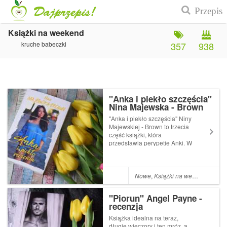
Książki na weekend
kruche babeczki
357
938
"Anka i piekło szczęścia"
Nina Majewska - Brown
"Anka i piekło szczęścia" Niny
Majewskiej - Brown to trzecia
część książki, która
przedstawia perypetie Anki. W
poprzedniej części Anka
wplątuje się w romans z
Arturem, mężczyzną, którego
znała tylko z ekranu
Nowe
,
Książki na weekend
komputera. Jest nim tak
zauroczone, że bier...
"Piorun" Angel Payne -
recenzja
Książka idealna na teraz,
długie wieczory i ten mróz, a