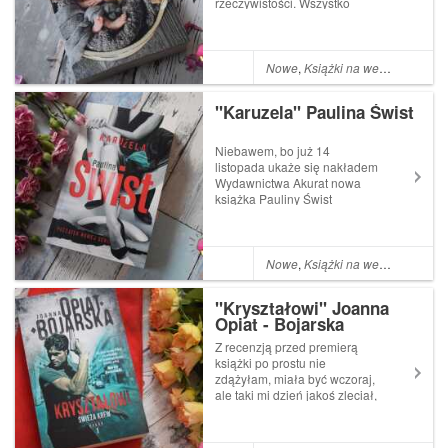
rzeczywistości. Wszystko
zaczęło się w 2005 roku,
kiedy David Deutchman,
emerytowany nauczyciel
rozpoczął rehabilitację w
Nowe
,
Książki na weekend
jednym ze szpitali w Atlancie.
Pewnego dnia po skoń...
"Karuzela" Paulina Świst
Niebawem, bo już 14
listopada ukaże się nakładem
Wydawnictwa Akurat nowa
książka Pauliny Świst
"Karuzela" która jest
początkiem nowej serii. Ja
cieszę się z tego faktu bardzo,
bo jej książki czyta się z
Nowe
,
Książki na weekend
zapartym tchem, są lekko
napisane, ale nie brakuj...
"Kryształowi" Joanna
Opiat - Bojarska
Z recenzją przed premierą
książki po prostu nie
zdążyłam, miała być wczoraj,
ale taki mi dzień jakoś zleciał,
że zanim się obejrzałam było
po nim. Jest to moje pierwsze
spotkanie z twórczością