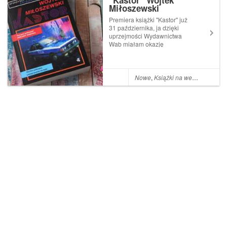
"Kastor" Wojtek
Miłoszewski
Premiera książki "Kastor" już
31 października, ja dzięki
uprzejmości Wydawnictwa
Wab miałam okazję
przeczytać ją wcześniej i
podzielić się z Wami recenzją
:-) Powiem Wam, że książkę
czytałam z zapartym tchem,
Nowe
,
Książki na weekend
ciężko było się od niej
oderwać :-)Kraków, ...