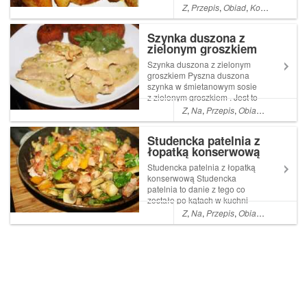
skorupkę z zewnątrz i miękki
Z
,
Przepis
,
Obiad
,
Kolacja
,
łatwe
kremowy środek . Te właśnie
takie są . Do tego obficie
Szynka duszona z
przyprawione papryką Read
zielonym groszkiem
More ... Artykuł Pieczone ,
chrupiące ziemniaki p...
Szynka duszona z zielonym
groszkiem Pyszna duszona
szynka w śmietanowym sosie
z zielonym groszkiem . Jest to
jeden z lepszych pomysłów
Z
,
Na
,
Przepis
,
Obiad
,
Co
,
Kolacj
na niedzielny obiad .
Dodatkowo poza tym ,że
Studencka patelnia z
danie Read More ... Artykuł
łopatką konserwową
Szynka duszona z zielonym
groszkiem pochodzi...
Studencka patelnia z łopatką
konserwową Studencka
patelnia to danie z tego co
zostało po kątach w kuchni
Z
,
Na
,
Przepis
,
Obiad
,
Co
,
Kolacj