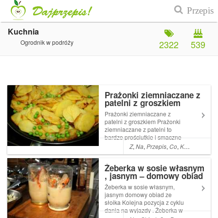
Kuchnia
Ogrodnik w podróży
2322
539
Prażonki ziemniaczane z
patelni z groszkiem
Prażonki ziemniaczane z
patelni z groszkiem Prażonki
ziemniaczane z patelni to
bardzo prościutkie i smaczne
danie . Czasami robię je jako
Z
,
Na
,
Przepis
,
Co
,
Kolacja
,
A
,
Da
dodatek do mięsa lub serwuję
latem z kubkiem zimnej Read
Żeberka w sosie własnym
More ... Artykuł Prażonki
, jasnym – domowy obiad
ziemniaczane z patelni z
ze słoika
groszk...
Żeberka w sosie własnym,
jasnym domowy obiad ze
słoika Kolejna pozycja z cyklu
dania na wyjazdy . Żeberka w
sosie własnym , to doskonały