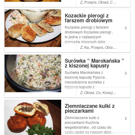
Jeżdżąc często do Belgii
Z
,
Przepis
,
Obiad
,
Co
,
Kolacja
,
Py
miałam przyjemność nie raz ,
delektować się ich Read More
Kozackie pierogi z
... Artykuł Omułki , mule po
farszem drobiowym
belgijsku pochodzi z serwisu
Ogrod...
Kozackie pierogi z farszem
drobiowym Kozackie pierogi ,
to jedne z najlepszych
pierogów mięsnych jakie
znam. Moi chłopcy jedli by je
Z
,
Na
,
Przepis
,
Obiad
,
Co
,
Kolacj
na okrągło i to nawet
codziennie . Gdyby tylko
Surówka ” Marokańska ”
Read More ... Artykuł
z kiszonej kapusty
Kozackie pierogi z farszem
drobiowym pochodzi z se...
Surówka Marokańska z
kiszonej kapusty Pyszna ,
niecodzienna surówka z
kiszonej kapusty z
rodzynkami i majonezem
Z
,
Obiad
,
Co
,
Kolacja
,
Pyszne
,
ła
.Kiszona kapusta ma wiele
twarzy , a może główek
Ziemniaczane kulki z
pieczarkami
Ziemniaczane kulki z
pieczarkami Kuchnia
wegetariańska , od czasu do
czasu gości na naszym stole .