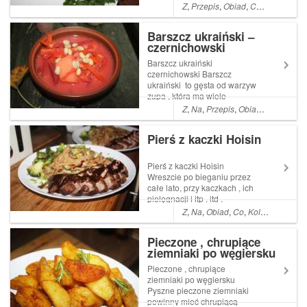
Oczywiście nie z uwag na fakt
Z
,
Przepis
,
Obiad
,
Co
,
Kolacja
,
Py
,że zmieniliśmy upodobania .
Absolutnie nadal jesteśmy
Barszcz ukraiński –
mięsożerną Read More ...
czernichowski
Artykuł Ziemniaczane kulki z
pieczarkami po...
Barszcz ukraiński
czernichowski Barszcz
ukraiński to gęsta od warzyw
zupa , która ma wiele
wariantów . Tyle ile
Z
,
Na
,
Przepis
,
Obiad
,
Kolacja
,
Py
domowych gospodarstw . Ale
podstawowe składniki są
Pierś z kaczki Hoisin
niezmienne czyli każdy
powinien Read More ...
Artykuł Barszcz ukraiński ...
Pierś z kaczki Hoisin
Wreszcie po bieganiu przez
całe lato, przy kaczkach , ich
pielęgnacji i itp . itd .
Nadszedł ten piękny czas
Z
,
Na
,
Obiad
,
Co
,
Kolacja
,
Pyszn
konsumpcji . Własne, kacze
mięsko nie Read More ...
Pieczone , chrupiące
Artykuł Pierś z kaczki Hoisin
ziemniaki po węgiersku
pochodzi z serwisu Ogrodnik
w podróży. ...
Pieczone , chrupiące
ziemniaki po węgiersku
Pyszne pieczone ziemniaki
powinny mieć chrupiącą