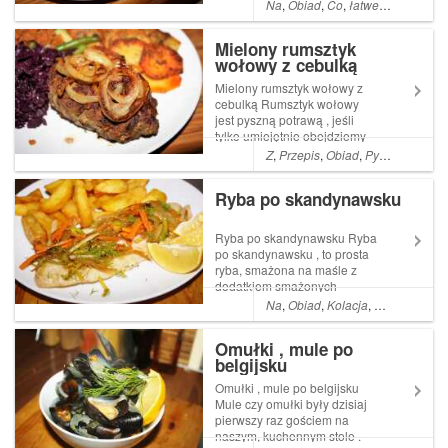
tylko ,pracuje za granicą lub w
Na
,
Obiad
,
Co
,
łatwe
,
Danie
,
Do
innych częściach Polski . Ta
słoikowa Read More ...
Mielony rumsztyk
Artykuł Kotlety mielone w
wołowy z cebulką
sosie ,domowy obiad ze
słoika na wyjazd p...
Mielony rumsztyk wołowy z
cebulką Rumsztyk wołowy
jest pyszną potrawą , jeśli
tylko umiejętnie obejdziemy
się z mieloną wołowiną .
Z
,
Przepis
,
Obiad
,
Pyszne
,
Proste
Chłopcy byli co do niego
sceptyczni ,gdyż pierwsze
Ryba po skandynawsku
moje podejście Read More ...
Artykuł Mielony rumsztyk
wołowy z cebulką...
Ryba po skandynawsku Ryba
po skandynawsku , to prosta
ryba, smażona na maśle z
dodatkiem smażonych
warzyw . W skandynawskim
Na
,
Obiad
,
Kolacja
,
Pyszne
,
łatw
stylu czyli warzywa okopowe
Omułki , mule po
belgijsku
Omułki , mule po belgijsku
Mule czy omułki były dzisiaj
pierwszy raz gościem na
naszym, kuchennym stole .