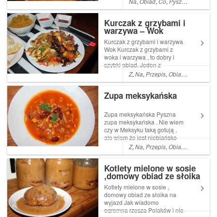
Na
,
Obiad
,
Co
,
Pyszne
,
łatwe
,
Pr
pomysł., a ten przepis jest
Read More ... Artykuł Żeberka
Kurczak z grzybami i
w sosie własnym , jasnym
warzywa – Wok
domowy obiad ze ...
Kurczak z grzybami i warzywa
Wok Kurczak z grzybami z
woka i warzywa , to dobry i
szybki obiad. Jeden z
niewielu posiłków w których
Z
,
Na
,
Przepis
,
Obiad
,
Co
,
Kolacj
mój młodszy syn uznaje Read
More ... Artykuł Kurczak z
Zupa meksykańska
grzybami i warzywa Wok
pochodzi z serwisu Ogrodni...
Zupa meksykańska Pyszna
zupa meksykańska . Nie wiem
czy w Meksyku taką gotują ,
ale wiem że jest niebiańsko
dobra . Uwielbiam te smaki .
Z
,
Na
,
Przepis
,
Obiad
,
Co
,
Pyszn
Po prostu meksyk w garnku
Read More ... Artykuł Zupa
Kotlety mielone w sosie
meksykańska pochodzi z
,domowy obiad ze słoika
serwisu Ogrodnik w podróży.
na wyjazd
Kotlety mielone w sosie ,
domowy obiad ze słoika na
wyjazd Jak wiadomo
ogromna rzesza Polaków i nie