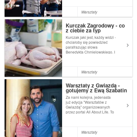
roku święto dedykowane
naszemu narodowemu
trunkowi oraz polskiej tradycji
Warsztaty
wódki i zakąski.- Wódka z
zakąską to n...
Kurczak Zagrodowy - co
z ciebie za typ
Kurczak jaki jest, każdy widzi -
chciałoby się powiedzieć
parafrazując słowa
Benedykta Chmielowskiego. I
jest to w 100% prawda -
kurczaki widzimy niemal na
każdym stoisku z mięsem.Ale
jak wybrać tego
Warsztaty
najsmaczniejszego i
najzdrowszego? Na co
Warsztaty z Gwiazdą -
zwrócić uwa...
gotujemy z Ewą Szabatin
i Rafałem Maserakiem
Za nami kolejna, jedenasta
już edycja "Warsztatów z
Gwiazdą" organizowanych
przez portal All About Life. To
niesamowite, pełnej
pozytywnej energii,
wydarzenie znalazło już stałe
miejsce na kulturalnej mapie
Warsztaty
Warszawy, kształtując zdrowe