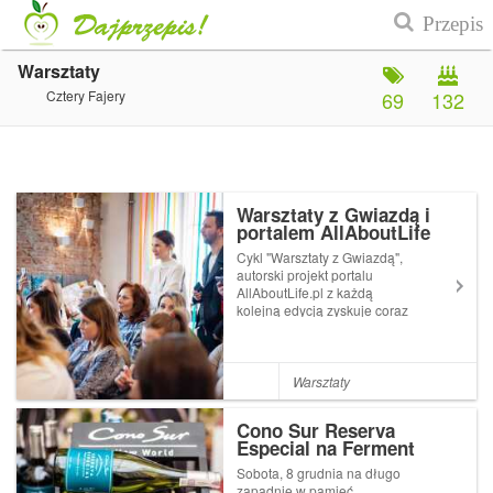
Warsztaty
Cztery Fajery
69
132
Warsztaty z Gwiazdą i
portalem AllAboutLife
Cykl "Warsztaty z Gwiazdą",
autorski projekt portalu
AllAboutLife.pl z każdą
kolejną edycją zyskuje coraz
szersze grono fanów wśród
topowych dziennikarzy i
blogerów. To nie tylko
możliwość kreatywnego
Warsztaty
spędzenia czasu w miłym
towarzystwie i poznania no...
Cono Sur Reserva
Especial na Ferment
Show
Sobota, 8 grudnia na długo
zapadnie w pamięć