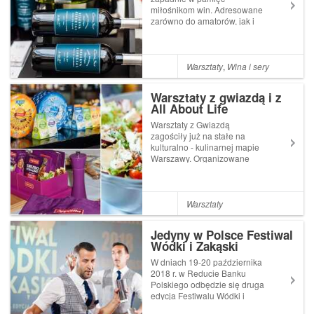
miłośnikom win. Adresowane
zarówno do amatorów, jak i
profesjonalistów największe
winiarskie wydarzenie roku
Ferment Show zgromadziło
ponad 40 wystawców -
Warsztaty
,
Wina i sery
importerów win z całego
świata oraz wielu gości. Fer...
Warsztaty z gwiazdą i z
All About Life
Warsztaty z Gwiazdą
zagościły już na stałe na
kulturalno - kulinarnej mapie
Warszawy. Organizowane
cyklicznie przez portal
Allaboutlife.pl spotkania
dziennikarzy, blogerów,
gwiazd i renomowanych firm
Warsztaty
to nie tylko wspaniała okazja
by kreatywnie spędzić ...
Jedyny w Polsce Festiwal
Wódki i Zakąski
W dniach 19-20 października
2018 r. w Reducie Banku
Polskiego odbędzie się druga
edycja Festiwalu Wódki i
Zakąski. To najważniejsze w