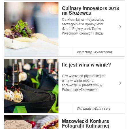
nawyki żywieniow...
Culinary Innovators 2018
na Służewcu
Całkiem fajna miejscówka,
szczególnie w upalny letni
dzień. Piękny park Torów
Wyścigów Konnych i duża
sala stanowiły arenę
pokazów osiągnięć
restauracji i producentów
podczas Culinary Innovators
Warsztaty
,
Wydarzenia
2018 na Służewcu,
wydarzenia poświęconego
Ile jest wina w winie?
szeroko r...
Czy wiesz, co pijesz?Ile jest
wina w winie można
sprawdzić w pierwszym w
Polsce certyfikowanym
laboratorium autentykacji win
Polscy importerzy,
restauratorzy, ale też
konsumenci nie będą już
Warsztaty
,
Wina i sery
musieli wysyłać próbek wina
do ośrodków zagranicznych.
Mazowiecki Konkurs
To, cz...
Fotografii Kulinarnej