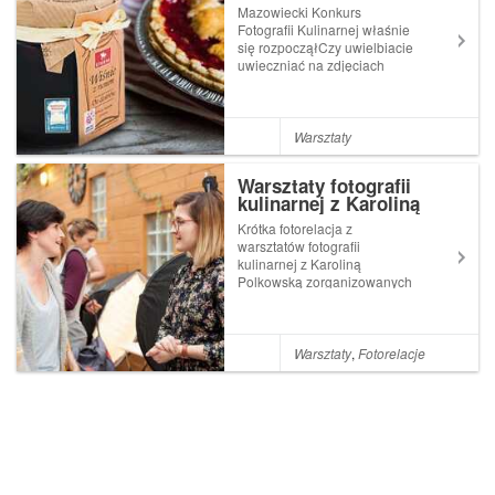
Mazowiecki Konkurs
Fotografii Kulinarnej właśnie
się rozpocząłCzy uwielbiacie
uwieczniać na zdjęciach
smakowitość dań?Czy
zwracacie uwagę na logotypy
umieszczone na etykietach
produktów? A może jesteście
Warsztaty
pasjonatami kuchni
regionalnej? Właśnie ruszył
Warsztaty fotografii
M...
kulinarnej z Karoliną
Polkowską
Krótka fotorelacja z
warsztatów fotografii
kulinarnej z Karoliną
Polkowską zorganizowanych
przez Wydawnictwo Samo
Sedno w warszawskiej
kawiarni Jaś i Małgosia
Warsztaty
,
Fotorelacje