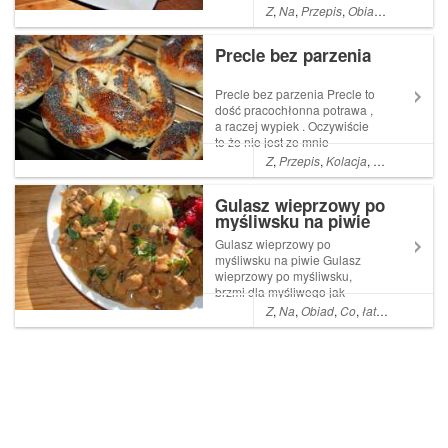
danie jak na karczmę
Z
,
Na
,
Przepis
,
Obiad
,
Co
,
Kolacj
przystało , pod piwko Read
More ... Artykuł Kotlety
Precle bez parzenia
Karczmarza pocho...
Precle bez parzenia Precle to
dość pracochłonna potrawa ,
a raczej wypiek . Oczywiście
to że nie jest ze mnie
mistrzunio piekarnika to już
Z
,
Przepis
,
Kolacja
,
Pyszne
,
A
,
Ja
wiecie .Tak więc nie owijając
w Read More ... Artykuł Precle
Gulasz wieprzowy po
bez parzenia pochodzi z
myśliwsku na piwie
serwisu Ogrodnik w podróży.
...
Gulasz wieprzowy po
myśliwsku na piwie Gulasz
wieprzowy po myśliwsku,
brzmi dla myśliwego jak
profanacja. Prawdziwy
Z
,
Na
,
Obiad
,
Co
,
łatwe
,
Proste
,
A
myśliwski powinien być z
dziczyzny , cóż nie zawsze
jest ona pod ręką . Read More
... Artykuł Gulasz wieprzowy
po myśliwsku na piwie poc...