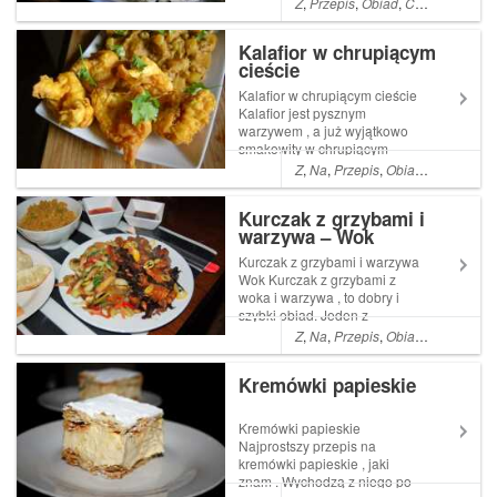
Z
,
Przepis
,
Obiad
,
Co
,
Pyszne
,
A
,
gyrosa
Kalafior w chrupiącym
cieście
Kalafior w chrupiącym cieście
Kalafior jest pysznym
warzywem , a już wyjątkowo
smakowity w chrupiącym
cieście . Jest to szybka
Z
,
Na
,
Przepis
,
Obiad
,
Co
,
Kolacj
potrawa , całkowicie
wegetariańska , ale mięsnej
Kurczak z grzybami i
części społeczność też Read
warzywa – Wok
More ... Artykuł Kalafior w
chrupiącym cieście p...
Kurczak z grzybami i warzywa
Wok Kurczak z grzybami z
woka i warzywa , to dobry i
szybki obiad. Jeden z
niewielu posiłków w których
Z
,
Na
,
Przepis
,
Obiad
,
Co
,
Kolacj
mój młodszy syn uznaje Read
More ... Artykuł Kurczak z
Kremówki papieskie
grzybami i warzywa Wok
pochodzi z serwisu Ogrodni...
Kremówki papieskie
Najprostszy przepis na
kremówki papieskie , jaki
znam . Wychodzą z niego po