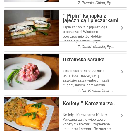
się z mieloną wołowiną .
Z
,
Przepis
,
Obiad
,
Pyszne
,
Proste
Chłopcy byli co do niego
sceptyczni ,gdyż pierwsze
” Pipin” kanapka z
moje podejście Read More ...
jajecznicą i pieczarkami
Artykuł Mielony rumsztyk
wołowy z cebulką...
Pipin kanapka z jajecznicą i
pieczarkami Wiadomo
powszechnie ,że Hobbici
kochają pieczarki i jajka .
Uwielbiają jeść , tak po prostu
Z
,
Obiad
,
Kolacja
,
Pyszne
,
łatwe
,
, obficie i smacznie . Pipin to
Read More ... Artykuł Pipin
Ukraińska sałatka
kanapka z jajecznicą i piecz...
Ukraińska sałatka Sałatka
ukraińska , nazwę swą
zawdzięcza zawartości , czyli
między innymi gotowanym
buraczkom
Z
,
Na
,
Przepis
,
Obiad
,
Co
,
Kolacj
Kotlety ” Karczmarza „
Kotlety Karczmarza Kotlety
Karczmarza , to wieprzowe
kotlety z karkówki , zapiekane
z papryką i serem . Rozpustne