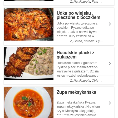
prostu pyszne ,a dodatkowo
Z
,
Na
,
Przepis
,
Pyszne
,
łatwe
,
Pro
przepis ten jest naprawdę
łatwy w wykonaniu . Polecam
Udka po wiejsku ,
szczególnie tym Read More ...
pieczone z boczkiem
Artykuł Kremówki papieskie
pochodzi z serwisu ...
Udka po wiejsku ,pieczone z
boczkiem Pyszne udka po
wiejsku . Jak to na wsi bywa ,
boczek i kury zawsze są w
spiżarce
Z
,
Obiad
,
Kolacja
,
Pyszne
,
łatwe
,
Huculskie placki z
gulaszem
Huculskie placki z gulaszem
Pyszne placki ziemniaczano-
warzywne z gulaszem. Dzisiaj
wstęp niezbyt rozbudowany ,
cóż nie zawsze mam wenę , a
Z
,
Na
,
Przepis
,
Obiad
,
Kolacja
,
ła
ostatnio przytępiają ją
problemy . W każdym razie
Zupa meksykańska
Read More ... Artykuł
Huculskie placki z gulaszem
pochodzi z ...
Zupa meksykańska Pyszna
zupa meksykańska . Nie wiem
czy w Meksyku taką gotują ,
ale wiem że jest niebiańsko