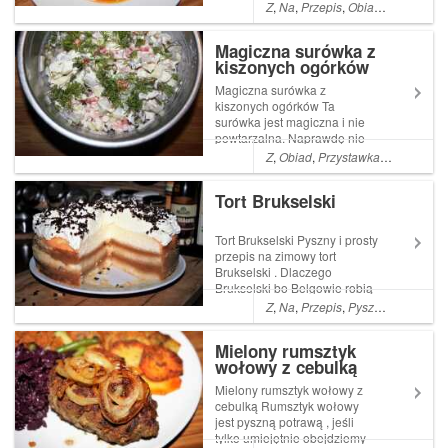
dobra . Uwielbiam te smaki .
Z
,
Na
,
Przepis
,
Obiad
,
Co
,
Pyszn
Po prostu meksyk w garnku
Read More ... Artykuł Zupa
Magiczna surówka z
meksykańska pochodzi z
kiszonych ogórków
serwisu Ogrodnik w podróży.
Magiczna surówka z
kiszonych ogórków Ta
surówka jest magiczna i nie
powtarzalna. Naprawdę nie
uwierzycie ile smakowitych
Z
,
Obiad
,
Przystawka
,
Pyszna
,
Wa
aromatów oddaje to proste ,
zdrowe i zepsute warzywo ,
Tort Brukselski
jakim jest kiszony Read More
... Artykuł Magiczna surówka z
kiszonych ogórkó...
Tort Brukselski Pyszny i prosty
przepis na zimowy tort
Brukselski . Dlaczego
Brukselski bo Belgowie robią
najlepsze słodycze i
Z
,
Na
,
Przepis
,
Pyszne
,
łatwe
,
Pro
czekoladę
Mielony rumsztyk
wołowy z cebulką
Mielony rumsztyk wołowy z
cebulką Rumsztyk wołowy
jest pyszną potrawą , jeśli
tylko umiejętnie obejdziemy