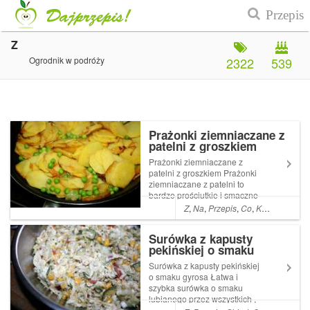
Z
Ogrodnik w podróży
2322
539
Prażonki ziemniaczane z
patelni z groszkiem
Prażonki ziemniaczane z
patelni z groszkiem Prażonki
ziemniaczane z patelni to
bardzo prościutkie i smaczne
danie . Czasami robię je jako
Z
,
Na
,
Przepis
,
Co
,
Kolacja
,
A
,
Da
dodatek do mięsa lub serwuję
latem z kubkiem zimnej Read
Surówka z kapusty
More ... Artykuł Prażonki
pekińskiej o smaku
ziemniaczane z patelni z
gyrosa
groszk...
Surówka z kapusty pekińskiej
o smaku gyrosa Łatwa i
szybka surówka o smaku
lubianego przez wszystkich ,
a szczególnie dzieciaki ,