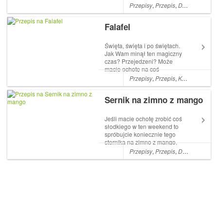
przepisy. Ta ze zdjęcia Artykuł
Przepisy
,
Przepis
,
DANIA GŁÓWNE
Marokańska Harira z
chlebkami Naan pochodzi z
Falafel
serwisu mommy4tummy.
Święta, święta i po świętach.
Jak Wam minął ten magiczny
czas? Przejedzeni? Może
macie ochotę na coś
lżejszego? Jeśli tak to falafel
Przepisy
,
Przepis
,
KOLACJE
,
LU
Artykuł Falafel pochodzi z
serwisu mommy4tummy.
Sernik na zimno z mango
Jeśli macie ochotę zrobić coś
słodkiego w ten weekend to
spróbujcie koniecznie tego
sternika na zimno z mango.
Jest niesamowicie lekki,
Przepisy
,
Przepis
,
DESERY
,
Prze
pyszny Artykuł Sernik na
zimno z mango pochodzi z
serwisu mommy4tummy.