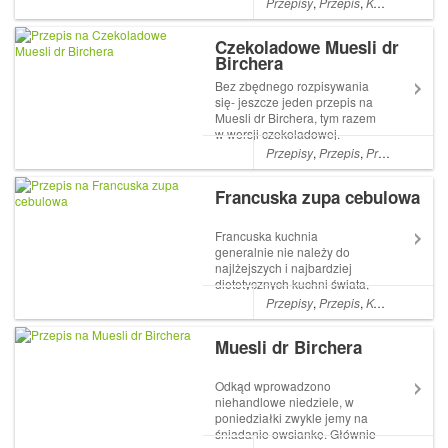
Przepisy
,
Przepis
,
KOLACJE
,
LU
potrzeba zaledwie paru
Artykuł Tom Yum pochodzi z
Czekoladowe Muesli dr
serwisu mommy4tummy.
Birchera
Bez zbędnego rozpisywania
się- jeszcze jeden przepis na
Muesli dr Birchera, tym razem
w wersji czekoladowej.
Oprócz dodatku owoców, w
Przepisy
,
Przepis
,
Przepis bezglutenowy
bonusie moja Artykuł
Czekoladowe Muesli dr
Francuska zupa cebulowa
Birchera pochodzi z serwisu
mommy4tummy.
Francuska kuchnia
generalnie nie należy do
najlżejszych i najbardziej
dietetycznych kuchni świata,
ale zdecydowanie jest warta
Przepisy
,
Przepis
,
KOLACJE
,
DA
grzechu. Dzisiaj mamy już
wtorek, więc Artykuł
Muesli dr Birchera
Francuska zupa cebulowa
pochodzi z serwisu
mommy4tummy.
Odkąd wprowadzono
niehandlowe niedziele, w
poniedziałki zwykle jemy na
śniadanie owsiankę. Głównie