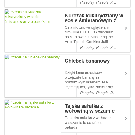
jest coś więcej niż przepis na
Przepisy
,
Przepis
,
KOLACJE
,
LU
pyszne Artykuł Omlet w wersji
azjatyckiej pochodzi z serwisu
Kurczak kukurydziany w
mommy4tummy.
sosie śmietanowym z
pieczerkami
Ostatnio znowu oglądałam
film Julie i Julia i tak wróciłam
do studiowania Mastering the
Art of French Cooking Julii
Child. Stad właśnie Artykuł
Przepisy
,
Przepis
,
KOLACJE
,
DA
Kurczak kukurydziany w sosie
śmietanowym z pieczerkami
Chlebek bananowy
pochodzi z serwisu
mommy4tummy. ...
Dzięki temu przepisowi
przejrzałe banany są
prawdziwym skarbem. Nie
wyrzucaj ich, tylko zabierz się
do pieczenia.
Przepisy
,
Przepis
,
DESERY
,
Dese
Tajska sałatka z
wołowiną w sezamie
Ta tajska sałatka z wołowiną
w sezamie to po prostu
petarda