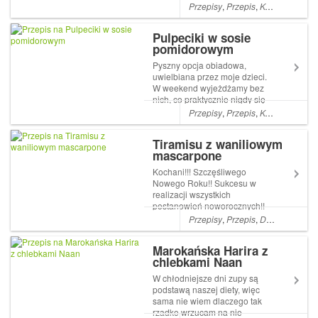
Przepisy
,
Przepis
,
KOLACJE
,
LU
Pulpeciki w sosie
pomidorowym
Pyszny opcja obiadowa,
uwielbiana przez moje dzieci.
W weekend wyjeżdżamy bez
nich, co praktycznie nigdy się
nie zdarza, wiec chciałam
Przepisy
,
Przepis
,
KOLACJE
,
LU
zrobić im Artykuł Pulpeciki w
sosie pomidorowym pochodzi
Tiramisu z waniliowym
z serwisu mommy4tummy.
mascarpone
Kochani!!! Szczęśliwego
Nowego Roku!! Sukcesu w
realizacji wszystkich
postanowień noworocznych!!
Ponieważ żyjemy w szalonym
Przepisy
,
Przepis
,
DESERY
,
Dese
tempie, życzę Wam jak
najwięcej czasu wolnego i
Marokańska Harira z
Artykuł Tiramisu z waniliowym
chlebkami Naan
mascarpone pochodzi z
serwisu mommy4tummy. ...
W chłodniejsze dni zupy są
podstawą naszej diety, więc
sama nie wiem dlaczego tak
rzadko wrzucam na nie