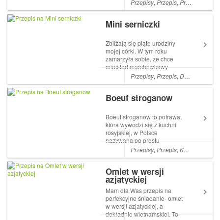
dlatego, że jest bardzo
Przepisy
,
Przepis
,
Przepis bezglutenowy
zdrowa, pyszna i sama się
przygotowuje, Artykuł Muesli
Mini serniczki
dr Birchera pochodzi z
serwisu mommy4tummy.
Zbliżają się piąte urodziny
mojej córki. W tym roku
zamarzyła sobie, ze chce
mieć tort marchewkowy
Przepisy
,
Przepis
,
DESERY
,
Dese
Boeuf stroganow
Boeuf stroganow to potrawa,
która wywodzi się z kuchni
rosyjskiej, w Polsce
nazywana po prostu
strogonowem. Są to paski
Przepisy
,
Przepis
,
KOLACJE
,
DA
kruchej polędwicy wołowej
Artykuł Boeuf stroganow
Omlet w wersji
pochodzi z serwisu
azjatyckiej
mommy4tummy.
Mam dla Was przepis na
perfekcyjne śniadanie- omlet
w wersji azjatyckiej, a
dokładnie wietnamskiej. To