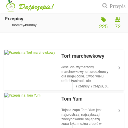
Przepisy
mommy4tummy
225
72
Tort marchewkowy
Jest i on- wymarzony
marchewkowy tort urodzinowy
dla mojej córki. Owoc wielu
prób i frustracji, ale
ostatecznie się udało. Przepis
Przepisy
,
Przepis
,
DESERY
,
Dese
dopracowany do Artykuł Tort
marchewkowy pochodzi z
Tom Yum
serwisu mommy4tummy.
Tajska zupa Tom Yum jest
najprostszą, najszybszą i
zdecydowanie najlepszą
zupą jaką można zrobić w
domu. Do jej przygotowania