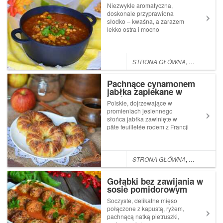
kurczakiem
Niezwykle aromatyczna,
doskonale przyprawiona
słodko – kwaśna, a zarazem
lekko ostra i mocno
rozgrzewająca zupa na bazie
soczewicy, chrupiącej
ciecierzycy, świeżych
pomidorów, pachnącego
STRONA GŁÓWNA
,
POMYSŁ NA
imbiru, cynamonu i kminu, z
delikatnym, soczystym
Pachnące cynamonem
mięsem z kurcza...
jabłka zapiekane w
cieście francuskim
Polskie, dojrzewające w
promieniach jesiennego
słońca jabłka zawinięte w
pâte feuilletée rodem z Francji
to świetna propozycja
chrupiącego, pachnącego
cynamonem, błyskawicznego
w przygotowaniu deseru.
STRONA GŁÓWNA
,
DESERKI
Idealnie komponuje się z
aromatyczną kawą w gronie ...
Gołąbki bez zawijania w
sosie pomidorowym
Soczyste, delikatne mięso
połączone z kapustą, ryżem,
pachnącą natką pietruszki,