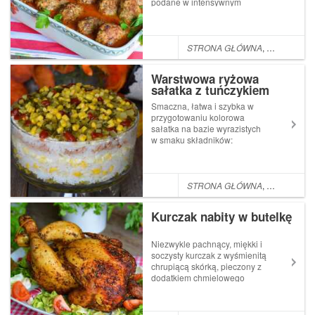
podane w intensywnym
pomidorowym sosie z
akcentem papryki to
alternatywa dla klasycznych
gołąbków i fajny pomysł na
STRONA GŁÓWNA
,
POMYSŁ NA
kompletny
obiad.Składniki:850g białej
Warstwowa ryżowa
kapusty440g filet...
sałatka z tuńczykiem
Smaczna, łatwa i szybka w
przygotowaniu kolorowa
sałatka na bazie wyrazistych
w smaku składników:
tuńczyka, kiszonych ogórków,
ostrej cebuli oraz ryżu, jajek
na twardo i kukurydzy
idealnie sprawdzi się na
STRONA GŁÓWNA
,
SAŁATKI
każdej imprezie.Składniki:1
puszka tuńczyka w k...
Kurczak nabity w butelkę
Niezwykle pachnący, miękki i
soczysty kurczak z wyśmienitą
chrupiącą skórką, pieczony z
dodatkiem chmielowego
trunku z orzeźwiającą
jabłkową nutą to świetna
propozycja na rodzinny