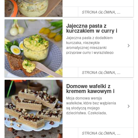
świetna propozycja dla fanów
śledzika z nutą
słodkości.Składniki:700g
STRONA GŁÓWNA
,
PRZYSTAWKI
płatów śledziowych
Matias200g kukurydzy2
Jajeczna pasta z
czerwona ...
kurczakiem w curry i
szczypiorkiem
Jajeczna pasta z dodatkiem
kurczaka, niezwykle
aromatycznej mieszanki
przypraw curry i wyrazistego
szczypiorku. Znakomita do
każdego rodzaju pieczywa
sprawdzi się w roli śniadania,
świetna jako imprezowa
STRONA GŁÓWNA
,
POMYSŁ NA
przekąska podana na
krakersach.Składniki:400g fi...
Domowe wafelki z
kremem kawowym i
orzechami
Moja domowa wersja
wafelków, które bez wątpienia
są słodyczą mojego
dzieciństwa. Czekolada,
chrupiące orzechy, delikatny
posmak kawy w kremie to
smak, którego nie da się
zapomnieć. Szybkie i łatwe w
STRONA GŁÓWNA
,
DESERKI
przygotowaniu wafelki