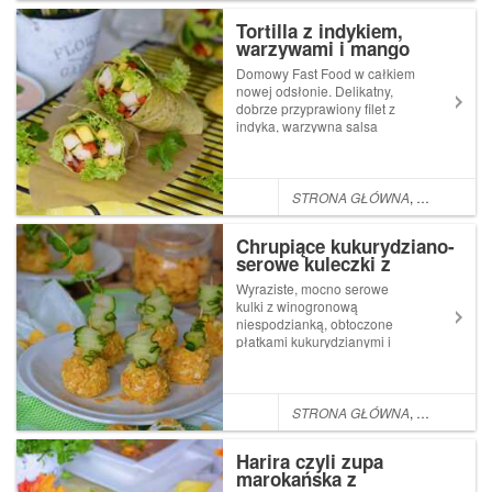
pozwalają przy małej czarnej
Tortilla z indykiem,
z ...
warzywami i mango
Domowy Fast Food w całkiem
nowej odsłonie. Delikatny,
dobrze przyprawiony filet z
indyka, warzywna salsa
bogata w dużą ilość
naszpikowanych witaminami
kolorowych warzyw. Całość
podana z domowym,
STRONA GŁÓWNA
,
POMYSŁ NA
wyrazistym sosem to świetna
alternatywa dla g...
Chrupiące kukurydziano-
serowe kuleczki z
winogronem
Wyraziste, mocno serowe
kulki z winogronową
niespodzianką, obtoczone
płatkami kukurydzianymi i
podane z plastrem świeżego
ogórka to świetny pomysł na
podanie płatków
kukurydzianych w
STRONA GŁÓWNA
,
PRZYSTAWKI
nowatorskiej odsłonie.
Chrupiące płatki ze złocistej
Harira czyli zupa
kukurydzy są źró...
marokańska z