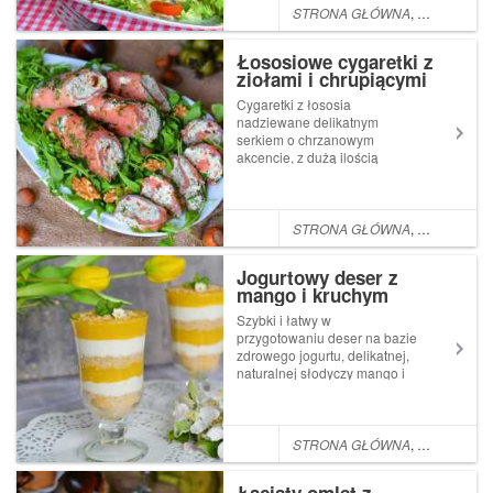
niedzielny
STRONA GŁÓWNA
,
POMYSŁ NA
obiad.Składniki:1,6kg
kurczaka500ml piwa o smaku
Łososiowe cygaretki z
jabłkowym (w...
ziołami i chrupiącymi
orzechami
Cygaretki z łososia
nadziewane delikatnym
serkiem o chrzanowym
akcencie, z dużą ilością
świeżych, pachnących ziół,
wyrazistymi suszonymi
pomidorami i chrupiącymi
kawałkami orzechów są
STRONA GŁÓWNA
,
PRZYSTAWKI
doskonałą propozycją na
przystawkę lub przekąskę
Jogurtowy deser z
każdej imprezy. Z p...
mango i kruchym
ciasteczkiem
Szybki i łatwy w
przygotowaniu deser na bazie
zdrowego jogurtu, delikatnej,
naturalnej słodyczy mango i
chrupiących ciasteczek.
Najlepiej smakuje
schłodzony, idealny na
gorące dni.Składniki:350g
STRONA GŁÓWNA
,
DESERKI
miąższu z mango1 łyżka soku
z cytryny350g jogurtu