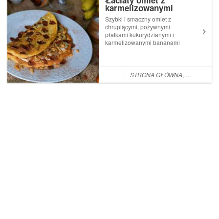
Łaciaty omlet z
natural...
karmelizowanymi
bananami i chrupiącymi
Szybki i smaczny omlet z
płatkami
chrupiącymi, pożywnymi
płatkami kukurydzianymi i
karmelizowanymi bananami
to idealny pomysł na
śniadanie, które dostarczy sił i
pozwoli energicznie
rozpocząć każdy dzień.
STRONA GŁÓWNA
,
POMYSŁ NA
Dorodna kukurydza w
doborowym towarzystwie
prawdzi...