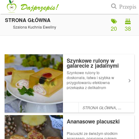
STRONA GŁÓWNA
Szalona Kuchnia Eweliny
20
38
Szynkowe rulony w
galarecie z jadalnymi
biedronkami
Szynkowe rulony to
doskonała, łatwa i szybka w
przygotowaniu efektowna
przekąska z delikatnym
serkiem, pachnąca
szczypiorkiem i czosnkiem,
która sprawdzi się na każdej
imprezie.Składniki:5 plastrów
STRONA GŁÓWNA
,
PRZYSTAWKI
szynki konserwowej1l bulionu
drobiowego 7 łyżeczek żel...
Ananasowe placuszki
Placuszki ze świeżym słodkim
ananasem, posypane cukrem