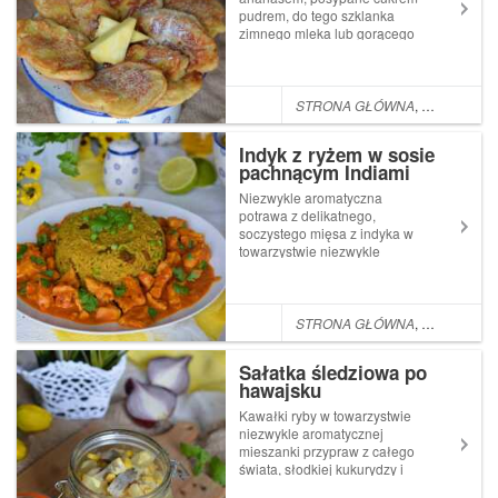
pudrem, do tego szklanka
zimnego mleka lub gorącego
kakao to zdecydowanie smaki
mojego
dzieciństwa.Składniki:250g
mąki pszennej7g suszonych
STRONA GŁÓWNA
,
POMYSŁ NA
drożdży2 łyżki cukru pudru1
łyżeczka cukru
Indyk z ryżem w sosie
wanilinowego20...
pachnącym Indiami
Niezwykle aromatyczna
potrawa z delikatnego,
soczystego mięsa z indyka w
towarzystwie niezwykle
pachnącego cynamonem,
kolendrą i curry delikatnie
słodkiego ryżu, który idealnie
komponuje się z dobrze
STRONA GŁÓWNA
,
POMYSŁ NA
doprawionym sosem na bazie
mleczka kokosowego ...
Sałatka śledziowa po
hawajsku
Kawałki ryby w towarzystwie
niezwykle aromatycznej
mieszanki przypraw z całego
świata, słodkiej kukurydzy i
egzotycznego ananasa to