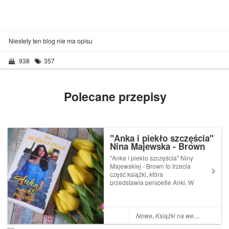
Niestety ten blog nie ma opisu
938
357
Polecane przepisy
"Anka i piekło szczęścia"
Nina Majewska - Brown
"Anka i piekło szczęścia" Niny
Majewskiej - Brown to trzecia
część książki, która
przedstawia perypetie Anki. W
poprzedniej części Anka
wplątuje się w romans z
Arturem, mężczyzną, którego
znała tylko z ekranu
Nowe
,
Książki na weekend
komputera. Jest nim tak