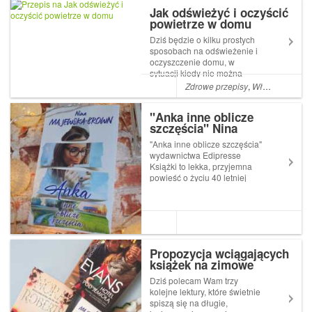
zauroczone, że bier...
Jak odświeżyć i oczyścić
powietrze w domu
Dziś będzie o kilku prostych
sposobach na odświeżenie i
oczyszczenie domu, w
sytuacji kiedy nie można
otworzyć okna. Ostatnio to
Zdrowe przepisy
,
Właściwości naturalnych produktów
dość częste ze względu na
wszechobecny smog. Mamy
"Anka inne oblicze
dla Was kilka sposobów, które
szczęścia" Nina
są proste i efektywne
Majewska- Brown
"Anka inne oblicze szczęścia"
wydawnictwa Edipresse
Książki to lekka, przyjemna
powieść o życiu 40 letniej
kobiety i jej problemach. "To
pierwsza część historii o
czterdziestoletniej Ani, która
nieustająco poszukuje
spełnienia, miłości i
akceptacji. ...
Propozycja wciągających
książek na zimowe
wieczory
Dziś polecam Wam trzy
kolejne lektury, które świetnie
spiszą się na długie,