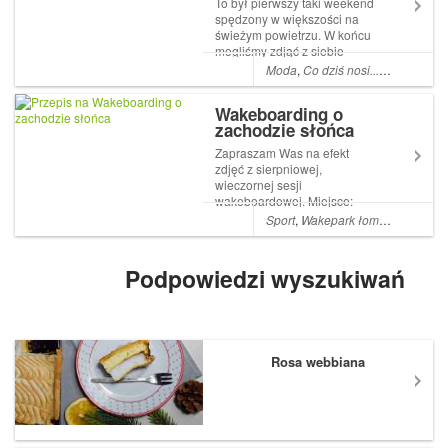
To był pierwszy taki weekend
spędzony w większości na
świeżym powietrzu. W końcu
mogliśmy zdjąć z siebie
zimowe odzienie i chwytać
Moda
,
Co dziś nosi...
,
Co dziś nos
promienie słońca garściami.
Kocham to! Ninka ubrana już
Wakeboarding o
lekko, oprócz bodziaka ma na
zachodzie słońca
sobie tylko bluzę. Kom...
Zapraszam Was na efekt
zdjęć z sierpniowej,
wieczornej sesji
wakeboardowej. Miejsce:
Wakepark Łomianki Zdjęcia:
Sport
,
Wakepark łomianki
,
Inspir
Projekt Anka i
Podpowiedzi wyszukiwań
Rosa webbiana