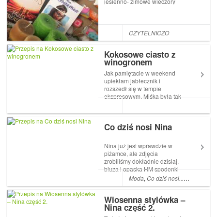
jesienno- zimowe wieczory
;-)Przed ZmierzchemBodine
Longbow jest szefową
ośrodka wypoczynkowego na
ranczu w Montanie. Choć jest
CZYTELNICZO
bardzo mocno skupiona na
pracy, to najważniejsza...
Kokosowe ciasto z
winogronem
Jak pamiętacie w weekend
upiekłam jabłecznik i
rozszedł się w tempie
ekspresowym. Miśka była tak
zła, że nie dostała drugiej
porcji, że dosłownie od razu
zabrałam się za ukręcenie
Co dziś nosi Nina
kolejnego ciasta. Jedyne
owoce jakie miałam poza
bananami to były resztk...
Nina już jest wprawdzie w
piżamce, ale zdjęcia
zrobiliśmy dokładnie dzisiaj.
bluza i opaska HM spodenki
Zara buty Emel czapka i
Moda
,
Co dziś nosi...
,
Co dziś nos
komin Reserved Pogoda nas
dzisiaj nie rozpieszczała,
Wiosenna stylówka –
więc zamiast opaski, na
Nina część 2.
głowie wylądowała czap...