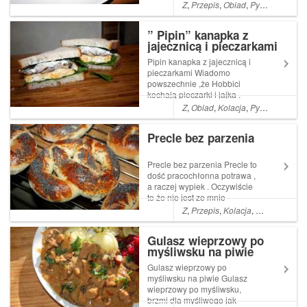
się z mieloną wołowiną .
Z
,
Przepis
,
Obiad
,
Pyszne
,
Proste
Chłopcy byli co do niego
sceptyczni ,gdyż pierwsze
” Pipin” kanapka z
moje podejście Read More ...
jajecznicą i pieczarkami
Artykuł Mielony rumsztyk
wołowy z cebulką...
Pipin kanapka z jajecznicą i
pieczarkami Wiadomo
powszechnie ,że Hobbici
kochają pieczarki i jajka .
Uwielbiają jeść , tak po prostu
Z
,
Obiad
,
Kolacja
,
Pyszne
,
łatwe
,
, obficie i smacznie . Pipin to
Read More ... Artykuł Pipin
Precle bez parzenia
kanapka z jajecznicą i piecz...
Precle bez parzenia Precle to
dość pracochłonna potrawa ,
a raczej wypiek . Oczywiście
to że nie jest ze mnie
mistrzunio piekarnika to już
Z
,
Przepis
,
Kolacja
,
Pyszne
,
A
,
Ja
wiecie .Tak więc nie owijając
w Read More ... Artykuł Precle
Gulasz wieprzowy po
bez parzenia pochodzi z
myśliwsku na piwie
serwisu Ogrodnik w podróży.
...
Gulasz wieprzowy po
myśliwsku na piwie Gulasz
wieprzowy po myśliwsku,
brzmi dla myśliwego jak