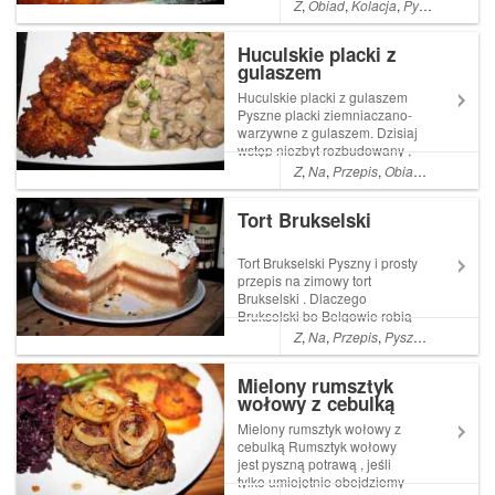
spiżarce
Z
,
Obiad
,
Kolacja
,
Pyszne
,
łatwe
,
Huculskie placki z
gulaszem
Huculskie placki z gulaszem
Pyszne placki ziemniaczano-
warzywne z gulaszem. Dzisiaj
wstęp niezbyt rozbudowany ,
cóż nie zawsze mam wenę , a
Z
,
Na
,
Przepis
,
Obiad
,
Kolacja
,
ła
ostatnio przytępiają ją
problemy . W każdym razie
Tort Brukselski
Read More ... Artykuł
Huculskie placki z gulaszem
pochodzi z ...
Tort Brukselski Pyszny i prosty
przepis na zimowy tort
Brukselski . Dlaczego
Brukselski bo Belgowie robią
najlepsze słodycze i
Z
,
Na
,
Przepis
,
Pyszne
,
łatwe
,
Pro
czekoladę
Mielony rumsztyk
wołowy z cebulką
Mielony rumsztyk wołowy z
cebulką Rumsztyk wołowy
jest pyszną potrawą , jeśli
tylko umiejętnie obejdziemy