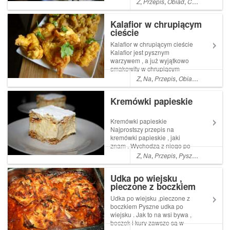
Z
,
Przepis
,
Obiad
,
Co
,
Pyszne
,
A
,
gyrosa
Kalafior w chrupiącym
cieście
Kalafior w chrupiącym cieście
Kalafior jest pysznym
warzywem , a już wyjątkowo
smakowity w chrupiącym
cieście . Jest to szybka
Z
,
Na
,
Przepis
,
Obiad
,
Co
,
Kolacj
potrawa , całkowicie
wegetariańska , ale mięsnej
Kremówki papieskie
części społeczność też Read
More ... Artykuł Kalafior w
chrupiącym cieście p...
Kremówki papieskie
Najprostszy przepis na
kremówki papieskie , jaki
znam . Wychodzą z niego po
prostu pyszne ,a dodatkowo
Z
,
Na
,
Przepis
,
Pyszne
,
łatwe
,
Pro
przepis ten jest naprawdę
łatwy w wykonaniu . Polecam
Udka po wiejsku ,
szczególnie tym Read More ...
pieczone z boczkiem
Artykuł Kremówki papieskie
pochodzi z serwisu ...
Udka po wiejsku ,pieczone z
boczkiem Pyszne udka po
wiejsku . Jak to na wsi bywa ,
boczek i kury zawsze są w