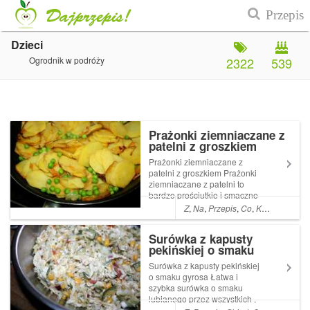
Dzieci
Ogrodnik w podróży
2322
539
Prażonki ziemniaczane z
patelni z groszkiem
Prażonki ziemniaczane z
patelni z groszkiem Prażonki
ziemniaczane z patelni to
bardzo prościutkie i smaczne
danie . Czasami robię je jako
Z
,
Na
,
Przepis
,
Co
,
Kolacja
,
A
,
Da
dodatek do mięsa lub serwuję
latem z kubkiem zimnej Read
Surówka z kapusty
More ... Artykuł Prażonki
pekińskiej o smaku
ziemniaczane z patelni z
gyrosa
groszk...
Surówka z kapusty pekińskiej
o smaku gyrosa Łatwa i
szybka surówka o smaku
lubianego przez wszystkich ,
a szczególnie dzieciaki ,