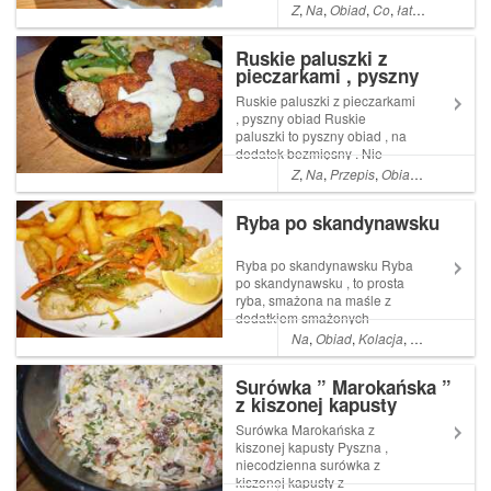
profanacja. Prawdziwy
Z
,
Na
,
Obiad
,
Co
,
łatwe
,
Proste
,
A
myśliwski powinien być z
dziczyzny , cóż nie zawsze
Ruskie paluszki z
jest ona pod ręką . Read More
pieczarkami , pyszny
... Artykuł Gulasz wieprzowy
obiad
po myśliwsku na piwie poc...
Ruskie paluszki z pieczarkami
, pyszny obiad Ruskie
paluszki to pyszny obiad , na
dodatek bezmięsny . Nie
ważne czy jesteście
Z
,
Na
,
Przepis
,
Obiad
,
Co
,
Kolacj
wegetarianami , czy lubicie
mięso , jeśli lubicie ruskie
Ryba po skandynawsku
Read More ... Artykuł Ruskie
paluszki z pieczarkami ,
pyszny obiad po...
Ryba po skandynawsku Ryba
po skandynawsku , to prosta
ryba, smażona na maśle z
dodatkiem smażonych
warzyw . W skandynawskim
Na
,
Obiad
,
Kolacja
,
Pyszne
,
łatw
stylu czyli warzywa okopowe
Surówka ” Marokańska ”
z kiszonej kapusty
Surówka Marokańska z
kiszonej kapusty Pyszna ,
niecodzienna surówka z
kiszonej kapusty z