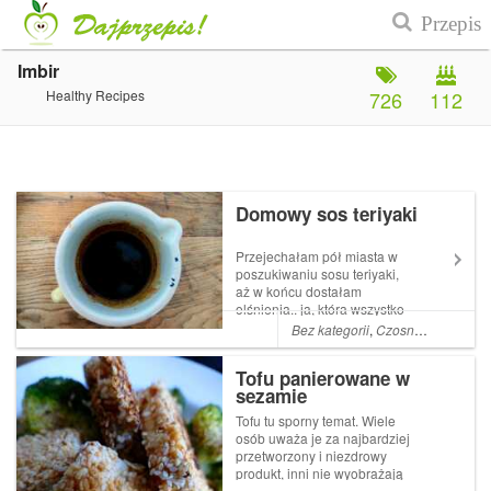
Imbir
Healthy Recipes
726
112
Domowy sos teriyaki
Przejechałam pół miasta w
poszukiwaniu sosu teriyaki,
aż w końcu dostałam
olśnienia.. ja, która wszystko
staram się przygotowywać od
Bez kategorii
,
Czosnek
,
Sosy
,
So
podstaw.. dlaczego nie mogę
sosu zrobić w domu!?
Tofu panierowane w
Przecież to tak proste i
sezamie
smaczne! Sos możecie dodać
do gotowanych warz...
Tofu tu sporny temat. Wiele
osób uważa je za najbardziej
przetworzony i niezdrowy
produkt, inni nie wyobrażają
sobie bez niego życia.