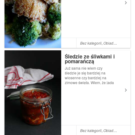
Wiadomo, że tofu powstałe z
mleka sojowego jest
niskokaloryczne i
bezglutenowe, dostarcza
protein, żelaza oraz wapnia....
Bez kategorii
,
Obiadowe
,
Przekąs
Śledzie ze śliwkami i
pomarańczą
Już sama nie wiem czy
śledzie je się bardziej na
wiosenne czy bardziej na
zimowe święta. Wiem, że jada
się je u mnie w domu
niezwykle rzadko. To sprawia,
że są wyjątkowe i
zarezerwowane na wyjątkowe
okoliczności. Od jakiegoś
czasu prowadzam jednak
zasa...
Bez kategorii
,
Obiadowe
,
Przekąs