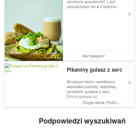
ukochane guacamole!! :) Już
zaopatrzyłam się w 2 kolejne i
teraz nic tylko czekać,aż będą
miękkie :) Przyjemne sobotnie
śniadanie, mimo bardzo
smutnych informacji, które
dotarły do mnie w nocy :(
Myślami j...
Bez kategorii
Pikantny gulasz z serc
W naszym domu uwielbiamy
wszelakie podroby: wątróbkę,
cynaderki, gulasze z serc.
Dzisiaj przepis na
pikantny gulasz z serc z
Drugie danie
,
Podroby
,
Gulasz
,
M
pęczakiem, papryczką
habanero, marchewką, natką
pietruszki i pomidorami
Podpowiedzi wyszukiwań
koktajlowymi przygotowany w
piekarniku. Jeśli ktoś ma o...