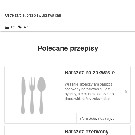
Ostre żarcie, przepisy, uprawa chili
22
47
Polecane przepisy
Barszcz na zakwasie
Właśnie skończyłam barszcz
czerwony na zakwasie. Jest
pyszny, ale musicie dobrze go
doprawić. każdy zakwas jest
mniej lub bardziej kwaśny,
więc nie mogę wam podać
dokładne ilości. postaram się
Wam dokładnie wytłumaczyć.
Pora dnia
,
Potrawy
,
Obiady
,
Okol
Zdjęcia zaraz będą Obrać
buracz...
Barszcz czerwony