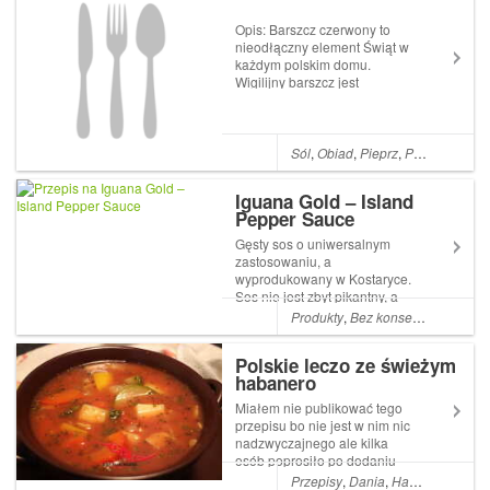
Opis: Barszcz czerwony to
nieodłączny element Świąt w
każdym polskim domu.
Wigilijny barszcz jest
intensywnie czerwony,
pachnący i lekko pikantny.
Barszcz czerwony idealnie
komponuje się z dodatkiem
Sól
,
Obiad
,
Pieprz
,
Polska
,
Cebul
uszek, pasztecików z farszem
lub z bułeczkami. Takieg...
Iguana Gold – Island
Pepper Sauce
Gęsty sos o uniwersalnym
zastosowaniu, a
wyprodukowany w Kostaryce.
Sos nie jest zbyt pikantny, a
jego słodycz nie przypadnie
Produkty
,
Bez konserwantów
,
Fo
do gustu wszystkim chilli
headom, tymczasem u mnie
Polskie leczo ze świeżym
sprawdza się świetnie z
habanero
serem, mięsem i warzywami.
Lać można go dużo, więc ...
Miałem nie publikować tego
przepisu bo nie jest w nim nic
nadzwyczajnego ale kilka
osób poprosiło po dodaniu
zdjęcia na facebooku. Także
Przepisy
,
Dania
,
Habanero
,
Cuki