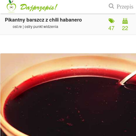
Pikantny barszcz z chili habanero
ost.re | ostry punkt widzenia
47
22