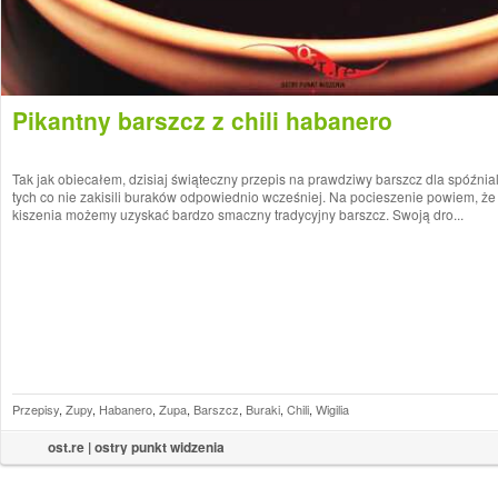
Pikantny barszcz z chili habanero
Tak jak obiecałem, dzisiaj świąteczny przepis na prawdziwy barszcz dla spóźnial
tych co nie zakisili buraków odpowiednio wcześniej. Na pocieszenie powiem, ż
kiszenia możemy uzyskać bardzo smaczny tradycyjny barszcz. Swoją dro...
Przepisy
,
Zupy
,
Habanero
,
Zupa
,
Barszcz
,
Buraki
,
Chili
,
Wigilia
ost.re | ostry punkt widzenia