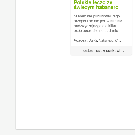
Polskie leczo ze
świeżym habanero
Miałem nie publikować tego
przepisu bo nie jest w nim nic
nadzwyczajnego ale kilka
osób poprosiło po dodaniu
zdjęcia na facebooku. Także
niewiele się rozwodząc nad
,
,
,
,
Przepisy
Dania
Habanero
Cukinia
Lecz
wstępem zapraszam na
polskie leczo czemu polskie?
ost.re | ostry punkt widzenia
bo z kiszonymi ogórkami,
pieczarkami i...