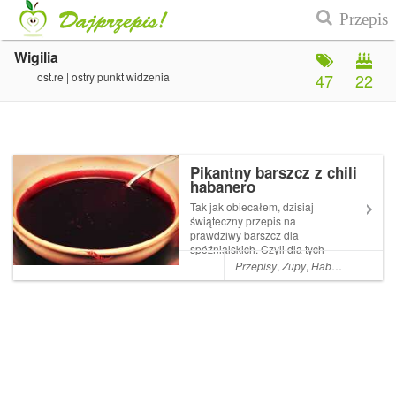
Wigilia
ost.re | ostry punkt widzenia
47
22
Pikantny barszcz z chili
habanero
Tak jak obiecałem, dzisiaj
świąteczny przepis na
prawdziwy barszcz dla
spóźnialskich. Czyli dla tych
co nie zakisili buraków
Przepisy
,
Zupy
,
Habanero
,
Zupa
,
odpowiednio wcześniej. Na
pocieszenie powiem, że
nawet bez kiszenia możemy
uzyskać bardzo smaczny
tradycyjny barszcz. Swoją
dro...