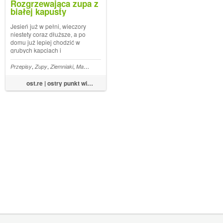
Rozgrzewająca zupa z
białej kapusty
Jesień już w pełni, wieczory
niestety coraz dłuższe, a po
domu już lepiej chodzić w
grubych kapciach i
wełnianych skarpetach
,
,
,
,
,
,
,
,
,
z
Buraki
Przepisy
Chili
Zupy
Wigilia
Ziemniaki
Marchew
Zupa
Biała kapusta
Kapusta
ost.re | ostry punkt widzenia