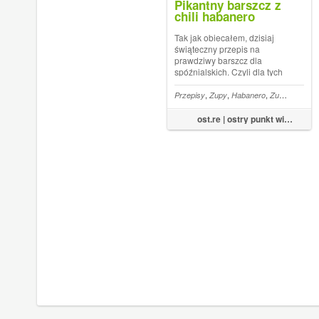
Pikantny barszcz z
chili habanero
Tak jak obiecałem, dzisiaj
świąteczny przepis na
prawdziwy barszcz dla
spóźnialskich. Czyli dla tych
co nie zakisili buraków
odpowiednio wcześniej. Na
,
,
,
,
Przepisy
Zupy
Habanero
Zupa
Barszc
pocieszenie powiem, że
nawet bez kiszenia możemy
ost.re | ostry punkt widzenia
uzyskać bardzo smaczny
tradycyjny barszcz. Swoją
dro...