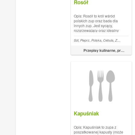
Rosół
Opis: Rosół to król wśród
polskich zup oraz bada dla
innych zup. Jest sycący,
rozgrzewający oraz idealny
na przeziębienia i smutki. Jaki
jest najlepszy rosół?
,
,
,
,
,
Sól
Pieprz
Polska
Cebula
Zupy
Natka p
Powinien być aromatyczny,
głęboki w smaku, nie za
Przepisy kulinarne, przepisy na obiad – FoodMagazine.pl
tłusty, ale też nie chudy, ma
ładną barwę i...
Kapuśniak
Opis: Kapuśniak to zupa z
poszatkowanej kapusty (może