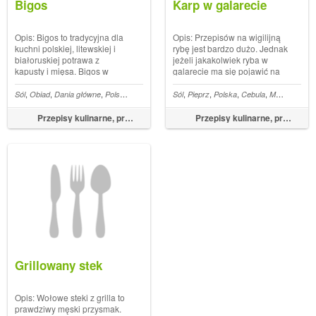
Bigos
Karp w galarecie
Opis: Bigos to tradycyjna dla
Opis: Przepisów na wigilijną
kuchni polskiej, litewskiej i
rybę jest bardzo dużo. Jednak
białoruskiej potrawa z
jeżeli jakakolwiek ryba w
kapusty i mięsa. Bigos w
galarecie ma się pojawić na
okresie świąt, uroczystości
wigilijnym stole to musi to być
domowych, ale również w
koniecznie karp w galarecie.
,
,
,
,
,
,
,
,
,
,
,
,
,
,
,
,
,
,
,
,
ietruszki
Sól
Obiad
Pietruszka
Dania główne
Ziele angielskie
Polska
Seler
Cebula
Makaron
Marchewka
Sól
Pieprz
Por
Liście laurowe
Oliwa z oliwek
Polska
Cebula
Korpusy z kurcz
Liść laurowy
Masło
Cukie
Zie
kuchni codziennej pojawia się
To jedyna w swoim rodzaju
na większości domów. Im
potrawa, która jest jedną z
Przepisy kulinarne, przepisy na obiad – FoodMagazine.pl
Przepisy kulinarne, przepisy na obiad – FoodMagazine.pl
dłużej bigos się gotuje lub
najbardziej oczekiwanych...
odgrzewa, ...
Grillowany stek
Opis: Wołowe steki z grilla to
prawdziwy męski przysmak.