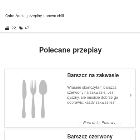
Ostre żarcie, przepisy, uprawa chili
22
47
Polecane przepisy
Barszcz na zakwasie
Właśnie skończyłam barszcz
czerwony na zakwasie. Jest
pyszny, ale musicie dobrze go
doprawić. każdy zakwas jest
mniej lub bardziej kwaśny,
więc nie mogę wam podać
dokładne ilości. postaram się
Wam dokładnie wytłumaczyć.
Pora dnia
,
Potrawy
,
Obiady
,
Okol
Zdjęcia zaraz będą Obrać
buracz...
Barszcz czerwony