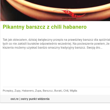
Pikantny barszcz z chili habanero
Tak jak obiecałem, dzisiaj świąteczny przepis na prawdziwy barszcz dla spóźnial
tych co nie zakisili buraków odpowiednio wcześniej. Na pocieszenie powiem, ż
kiszenia możemy uzyskać bardzo smaczny tradycyjny barszcz. Swoją dro...
Przepisy
,
Zupy
,
Habanero
,
Zupa
,
Barszcz
,
Buraki
,
Chili
,
Wigilia
ost.re | ostry punkt widzenia