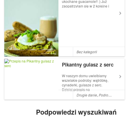
ukochane guacamole!! :) Już
zaopatrzyłam się w 2 kolejne i
teraz nic tylko czekać,aż będą
miękkie :) Przyjemne sobotnie
śniadanie, mimo bardzo
smutnych informacji, które
dotarły do mnie w nocy :(
Myślami j...
Bez kategorii
Pikantny gulasz z serc
W naszym domu uwielbiamy
wszelakie podroby: wątróbkę,
cynaderki, gulasze z serc.
Dzisiaj przepis na
pikantny gulasz z serc z
Drugie danie
,
Podroby
,
Gulasz
,
M
pęczakiem, papryczką
habanero, marchewką, natką
pietruszki i pomidorami
Podpowiedzi wyszukiwań
koktajlowymi przygotowany w
piekarniku. Jeśli ktoś ma o...