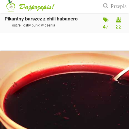
Pikantny barszcz z chili habanero
ost.re | ostry punkt widzenia
47
22