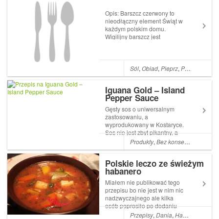
Opis: Barszcz czerwony to
nieodłączny element Świąt w
każdym polskim domu.
Wigilijny barszcz jest
intensywnie czerwony,
pachnący i lekko pikantny.
Barszcz czerwony idealnie
komponuje się z dodatkiem
Sól
,
Obiad
,
Pieprz
,
Polska
,
Cebul
uszek, pasztecików z farszem
lub z bułeczkami. Takieg...
Iguana Gold – Island
Pepper Sauce
Gęsty sos o uniwersalnym
zastosowaniu, a
wyprodukowany w Kostaryce.
Sos nie jest zbyt pikantny, a
jego słodycz nie przypadnie
Produkty
,
Bez konserwantów
,
Fo
do gustu wszystkim chilli
headom, tymczasem u mnie
Polskie leczo ze świeżym
sprawdza się świetnie z
habanero
serem, mięsem i warzywami.
Lać można go dużo, więc ...
Miałem nie publikować tego
przepisu bo nie jest w nim nic
nadzwyczajnego ale kilka
osób poprosiło po dodaniu
zdjęcia na facebooku. Także
Przepisy
,
Dania
,
Habanero
,
Cuki