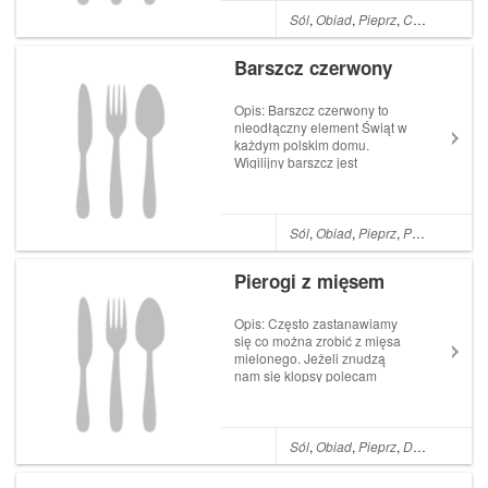
podawana jest na różne
Sól
,
Obiad
,
Pieprz
,
Cebula
,
Czos
sposoby: z drobnym
makaronem, z ryżem, z grz...
Barszcz czerwony
Opis: Barszcz czerwony to
nieodłączny element Świąt w
każdym polskim domu.
Wigilijny barszcz jest
intensywnie czerwony,
pachnący i lekko pikantny.
Barszcz czerwony idealnie
komponuje się z dodatkiem
Sól
,
Obiad
,
Pieprz
,
Polska
,
Cebul
uszek, pasztecików z farszem
lub z bułeczkami. Takieg...
Pierogi z mięsem
Opis: Często zastanawiamy
się co można zrobić z mięsa
mielonego. Jeżeli znudzą
nam się klopsy polecam
zrobić pierogi z mięsem
mielonym. Możemy podawać
je na wiele sposobów. Jednak
najlepsze są ugotowane i
Sól
,
Obiad
,
Pieprz
,
Dania główne
następnie przysmażone na
patelni z dodatkiem c...