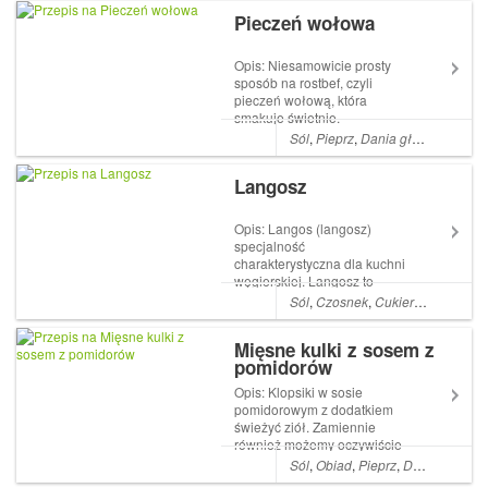
sera. Fondue serowe
Pieczeń wołowa
przygotowuje się tradycyjnie
w specjalnie do tego
przeznaczonym kociołku,
Opis: Niesamowicie prosty
stale podg...
sposób na rostbef, czyli
pieczeń wołową, która
smakuje świetnie.
Najważniejsze jest to, by użyć
Sól
,
Pieprz
,
Dania główne
,
Czos
wołowiny najlepszej jakości.
Składniki: 800 g łopatki
Langosz
wołowej 4 ząbki czosnku 2
łyżki masła klarowanego 1
łyżka rozmarynu i majera...
Opis: Langos (langosz)
specjalność
charakterystyczna dla kuchni
węgierskiej. Langosz to
drożdżowy placek, który
Sól
,
Czosnek
,
Cukier
,
Mleko
,
Prz
piekło się z ciasta
chlebowego blisko ogniska.
Mięsne kulki z sosem z
Zresztą sama nazwa znaczy
pomidorów
tyle co płomień. Teraz smaży
się placki na głębokim
Opis: Klopsiki w sosie
tłuszczu. Skła...
pomidorowym z dodatkiem
świeżyć ziół. Zamiennie
również możemy oczywiście
używać suszonych ziół.
Sól
,
Obiad
,
Pieprz
,
Dania główne
Klopsiki są niezwykle