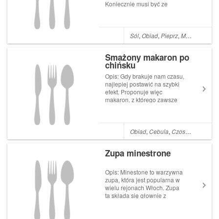
Koniecznie musi być ze
świeżego szpinaku. Szpinak,
nie tylko w naleśnikach, ale
także w zupie idealnie
komponuje się z czosnkiem,
Sól
,
Obiad
,
Pieprz
,
Masło
,
Czosn
śmietankowym serkiem
topionym i gałką
Smażony makaron po
muszkatołową. Zup...
chińsku
Opis: Gdy brakuje nam czasu,
najlepiej postawić na szybki
efekt. Proponuje więc
makaron, z którego zawsze
można przyrządzić coś
pysznego. Smażony makaron
po chińsku zachwycił mnie
spora ilością świeżych
Obiad
,
Cebula
,
Czosnek
,
Marche
warzyw, soczystym smakiem
oraz łatwością przygoto...
Zupa minestrone
Opis: Minestone to warzywna
zupa, która jest popularna w
wielu rejonach Włoch. Zupa
ta składa się głownie z
cukinii, fasolki szparagowej,
zielonego groszku, marchwi
oraz szpinaku. Zupa