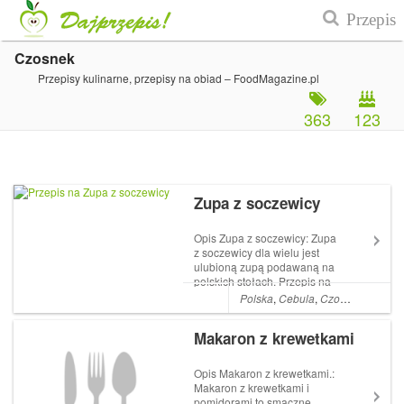
Czosnek
Przepisy kulinarne, przepisy na obiad – FoodMagazine.pl
363
123
Zupa z soczewicy
Opis Zupa z soczewicy: Zupa
z soczewicy dla wielu jest
ulubioną zupą podawaną na
polskich stołach. Przepis na
zupę z soczewicy jest prosty,
Polska
,
Cebula
,
Czosnek
,
Przyst
a poza tym smakuje
wszystkim członkom rodziny.
Makaron z krewetkami
Pamiętaj, że dziecko również
się nią zajada, co wcale nie
okazu...
Opis Makaron z krewetkami.:
Makaron z krewetkami i
pomidorami to smaczne,