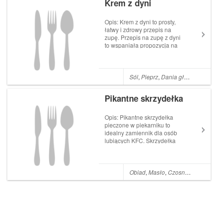
Krem z dyni
Opis: Krem z dyni to prosty,
łatwy i zdrowy przepis na
zupę. Przepis na zupę z dyni
to wspaniała propozycja na
letni jak też jesienno-zimowy
posiłek. Najlepiej użyć
świeżej dyni. Jednak taka
zupę możemy przygotować
Sól
,
Pieprz
,
Dania główne
,
Cebul
pod koniec sierpnia lub na
początku w...
Pikantne skrzydełka
Opis: Pikantne skrzydełka
pieczone w piekarniku to
idealny zamiennik dla osób
lubiących KFC. Skrzydełka
przygotowane w domu na
pewno będą pyszne ale
również o wiele zdrowsze.
Pikantne skrzydełka nadają
Obiad
,
Masło
,
Czosnek
,
Kolacja
,
się świetnie na obiad ale
również jako przystawka ...