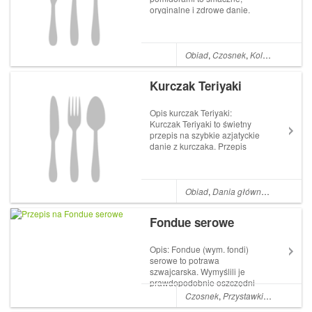
oryginalne i zdrowe danie.
Krewetki są
najpopularniejszymi
skorupiakami spośród
owoców morza. Oprócz tego,
Obiad
,
Czosnek
,
Kolacja
,
Oliwa
,
że pysznie smakują,
zawierają mnóstwo wartości
Kurczak Teriyaki
odżywczych, a do tego są...
Opis kurczak Teriyaki:
Kurczak Teriyaki to świetny
przepis na szybkie azjatyckie
danie z kurczaka. Przepis
uwielbiany na całym świecie,
prosty i niezwykle smaczny.
Można przyrządzać je na setki
sposobów, korzystając ze
Obiad
,
Dania główne
,
Czosnek
,
składników, które akurat
mamy pod...
Fondue serowe
Opis: Fondue (wym. fondi)
serowe to potrawa
szwajcarska. Wymyślili je
prawdopodobnie oszczędni
Szwajcarzy, którym szkoda
Czosnek
,
Przystawki
,
Gałka musz
było wyrzucać zaschniętego