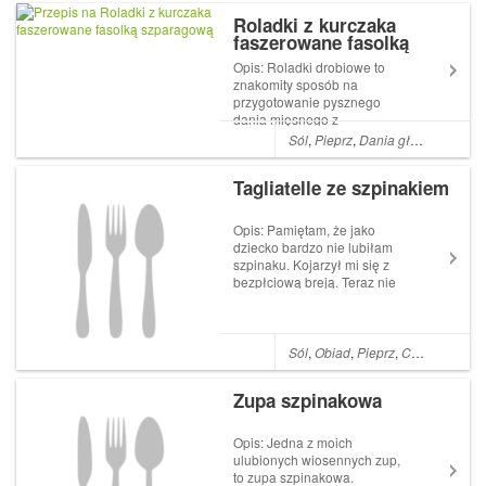
delikatne w smaku,
Roladki z kurczaka
ale smakują i dzieciom
faszerowane fasolką
i dorosłym. Pulpety w sosie
szparagową
pomidorowym to pomysł na
Opis: Roladki drobiowe to
smaczny obiad, ...
znakomity sposób na
przygotowanie pysznego
dania mięsnego z
wykorzystaniem sezonowych
Sól
,
Pieprz
,
Dania główne
,
Czos
warzyw. Składniki: 4 plasterki
mięsa z piersi kurczaka 8
Tagliatelle ze szpinakiem
dużych plasterków gotowanej
szynki 200 g zielonej fasolki
szparagowej Kawałek śwież...
Opis: Pamiętam, że jako
dziecko bardzo nie lubiłam
szpinaku. Kojarzył mi się z
bezpłciową breją. Teraz nie
wyobrażam sobie kuchni bez
tego pysznego warzywa. Jest
tyle cudownych sposób na
jego wykorzystanie, że aż
Sól
,
Obiad
,
Pieprz
,
Czosnek
,
Kur
trudno wypróbować
wszystkie. Zapraszam ...
Zupa szpinakowa
Opis: Jedna z moich
ulubionych wiosennych zup,
to zupa szpinakowa.