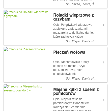
nadadzą się również na
Sól
,
Obiad
,
Pieprz
,
Śniadania
,
Ka
drugie śniadanie do pracy czy
szkoły. Składniki: 4 bajgle
Roladki wieprzowe z
250 g chudego twarożku 100
grzybami
g wędzonego łososia 2 łyżki
natura...
Opis: Polędwiczki wieprzowe
zapiekane z pieczarkami i
mozzarellą to delikatne danie,
które zachwyca każde
podniebienie. Mozzarella
Sól
,
Pieprz
,
Dania główne
,
Cebul
przykrywa pieczarki, pod
którymi znajdują się miękkie i
Pieczeń wołowa
soczyste polędwiczki
wieprzowe. Najlepiej
podawać z dodatkiem pie...
Opis: Niesamowicie prosty
sposób na rostbef, czyli
pieczeń wołową, która
smakuje świetnie.
Najważniejsze jest to, by użyć
Sól
,
Pieprz
,
Dania główne
,
Czos
wołowiny najlepszej jakości.
Składniki: 800 g łopatki
Mięsne kulki z sosem z
wołowej 4 ząbki czosnku 2
pomidorów
łyżki masła klarowanego 1
łyżka rozmarynu i majera...
Opis: Klopsiki w sosie
pomidorowym z dodatkiem
świeżyć ziół. Zamiennie
również możemy oczywiście