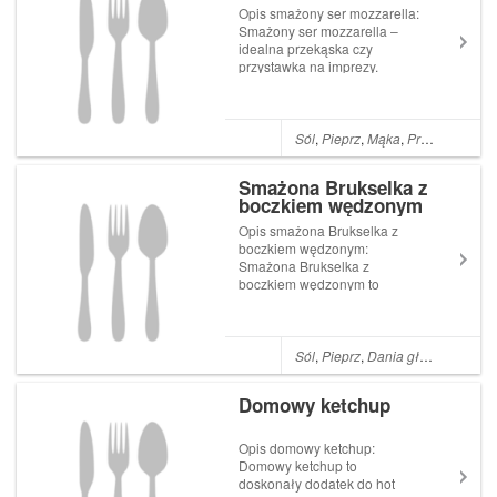
Opis smażony ser mozzarella:
Smażony ser mozzarella –
idealna przekąska czy
przystawka na imprezy.
Przepis ten jest idealny dla
miłośników tego sera czy
ogólnie serowych przekąsek.
Nie jest to skomplikowany
Sól
,
Pieprz
,
Mąka
,
Przystawki
,
Ja
przepis i bardzo szybko
przygotujemy go. Jeże...
Smażona Brukselka z
boczkiem wędzonym
Opis smażona Brukselka z
boczkiem wędzonym:
Smażona Brukselka z
boczkiem wędzonym to
najbardziej klasyczny sposób
przyrządzenia tego dania.
Niestety ale brukselka nie
cieszy się u nas aż taką
Sól
,
Pieprz
,
Dania główne
,
Polsk
popularnością, a szkoda bo
jest dobra i zdrowa. Sama nie
Domowy ketchup
był...
Opis domowy ketchup:
Domowy ketchup to
doskonały dodatek do hot