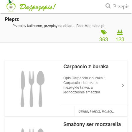
Pieprz
Przepisy kulinarne, przepisy na obiad – FoodMagazine.pl
363
123
Carpaccio z buraka
Opis Carpaccio z buraka.:
Carpaccio z buraka to
niezwykle łatwa, a
jednocześnie smaczna
przystawka na te naprawdę
zimne dni czy idealna sałatka
na kolację. Pamiętajmy, iż
najbardziej aromatyczne
Obiad
,
Pieprz
,
Kolacja
,
Przystawk
okazują się być pieczone
buraki. Zatem, jeżeli
Smażony ser mozzarella
pragniecie...