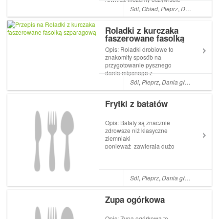
używać suszonych ziół.
Sól
,
Obiad
,
Pieprz
,
Dania główne
Klopsiki są niezwykle
delikatne w smaku,
Roladki z kurczaka
ale smakują i dzieciom
faszerowane fasolką
i dorosłym. Pulpety w sosie
szparagową
pomidorowym to pomysł na
Opis: Roladki drobiowe to
smaczny obiad, ...
znakomity sposób na
przygotowanie pysznego
dania mięsnego z
wykorzystaniem sezonowych
Sól
,
Pieprz
,
Dania główne
,
Czos
warzyw. Składniki: 4 plasterki
mięsa z piersi kurczaka 8
Frytki z batatów
dużych plasterków gotowanej
szynki 200 g zielonej fasolki
szparagowej Kawałek śwież...
Opis: Bataty są znacznie
zdrowsze niż klasyczne
ziemniaki
ponieważ zawierają dużo
więcej składników
odżywczych. Są źródłem
witaminy E, B i C, zawierają
dużo beta-karotenu, zatem
Sól
,
Pieprz
,
Dania główne
,
Przys
korzystanie wpływają na
wygląd skóry oraz
Zupa ogórkowa
funkcjonowanie narządu
wzroku. ...
Opis: Zupa ogórkowa to