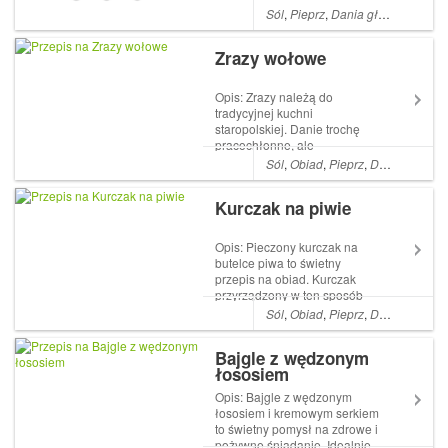
frytek. Fish and chips często
Sól
,
Pieprz
,
Dania główne
,
Mąka
podawane jest na wynos,
dawnie...
Zrazy wołowe
Opis: Zrazy należą do
tradycyjnej kuchni
staropolskiej. Danie trochę
pracochłonne, ale
jednocześnie tak smaczne, że
Sól
,
Obiad
,
Pieprz
,
Dania główne
warto mu poświęcić tyle
czasu. Odkąd pamiętam,
Kurczak na piwie
odświętnie na naszym stole
pojawiały się półmiski zrazów
wołowych zawijanych z
Opis: Pieczony kurczak na
ogórkiem i...
butelce piwa to świetny
przepis na obiad. Kurczak
przyrządzony w ten sposób
jest soczysty i smaczny. Nie
Sól
,
Obiad
,
Pieprz
,
Dania główne
wymaga dużego nakładu
pracy, a mięso i pieczone z
Bajgle z wędzonym
nim warzywa są kruche.
łososiem
Składniki: 1 kurczak 1
łyżeczka ostrej papryki 1...
Opis: Bajgle z wędzonym
łososiem i kremowym serkiem
to świetny pomysł na zdrowe i
pożywne śniadanie. Idealnie