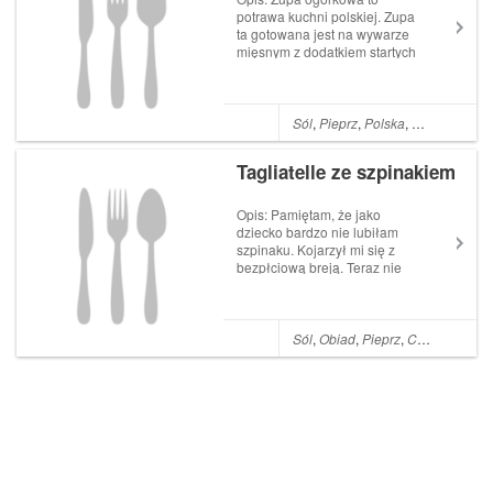
potrawa kuchni polskiej. Zupa
ta gotowana jest na wywarze
mięsnym z dodatkiem startych
ogórków. Zupa ogórkowa
najlepiej smakuje z
dodatkiem ziemniaków. Jest
to zupa, która każdy zna. Jest
Sól
,
Pieprz
,
Polska
,
Zupy
,
Ziemni
łatwa i szybka do
przygotowania. Zupa ogó...
Tagliatelle ze szpinakiem
Opis: Pamiętam, że jako
dziecko bardzo nie lubiłam
szpinaku. Kojarzył mi się z
bezpłciową breją. Teraz nie
wyobrażam sobie kuchni bez
tego pysznego warzywa. Jest
tyle cudownych sposób na
jego wykorzystanie, że aż
Sól
,
Obiad
,
Pieprz
,
Czosnek
,
Kur
trudno wypróbować
wszystkie. Zapraszam ...