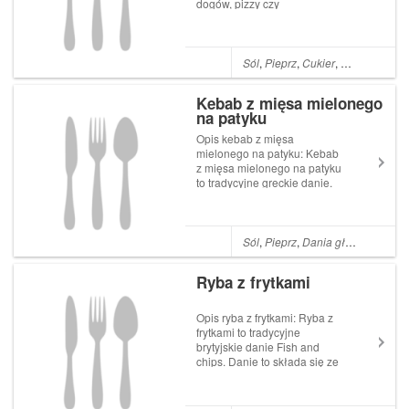
dogów, pizzy czy
hamburgerów. Chociaż w
sklepach mamy duży wybór,
żaden nie zastąpi dobrego i
zdrowszego przyrządzonego
Sól
,
Pieprz
,
Cukier
,
Oliwa z oliwe
samemu. Wtedy znamy
wszystkie składniki, które
Kebab z mięsa mielonego
używamy. Czy wiesz, ż...
na patyku
Opis kebab z mięsa
mielonego na patyku: Kebab
z mięsa mielonego na patyku
to tradycyjne greckie danie.
Robi się je zazwyczaj z
baraniny lub jagnięciny.
Danie to jest inaczej
nazywane grecką koftą.
Sól
,
Pieprz
,
Dania główne
,
Cebul
Ważny dodatkiem są mocne i
wyraziste przyprawy. Danie t...
Ryba z frytkami
Opis ryba z frytkami: Ryba z
frytkami to tradycyjne
brytyjskie danie Fish and
chips. Danie to składa się ze
smażonej ryby (zazwyczaj
dorsza lub łupacza) w cieście
lub bułce tartej z dodatkiem