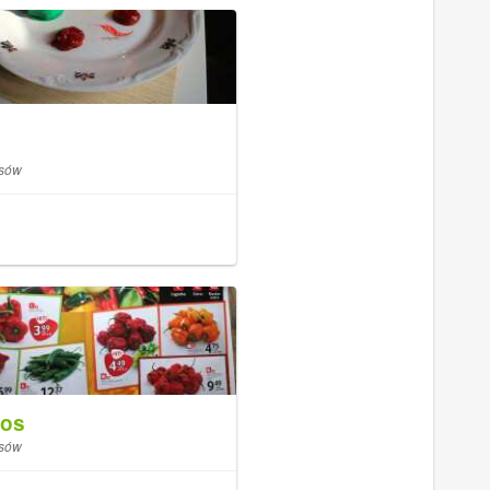
isów
ros
isów