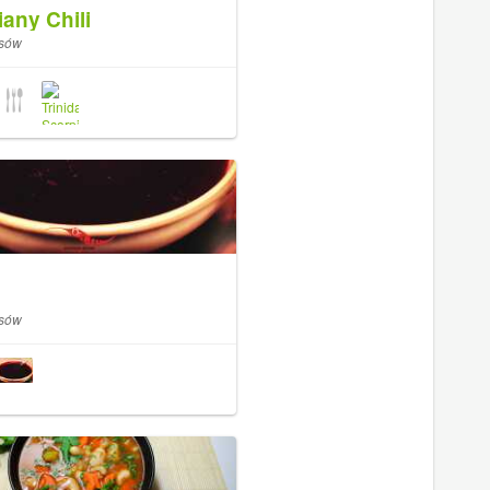
any Chili
isów
isów