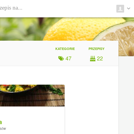
KATEGORIE
PRZEPISY
47
22
a
isów