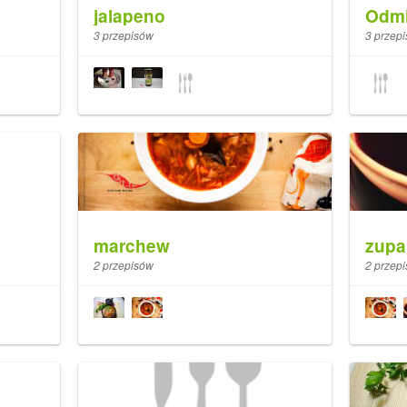
jalapeno
Odmi
3 przepisów
3 przep
marchew
zupa
2 przepisów
2 przep