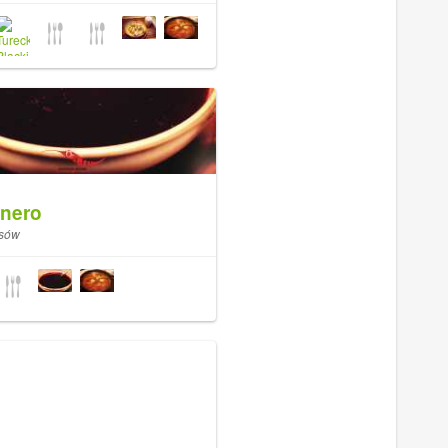
nero
isów