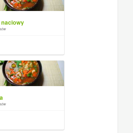
r naciowy
isów
la
isów