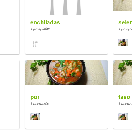
enchiladas
sele
1 przepisów
1 przep
por
faso
1 przepisów
1 przep