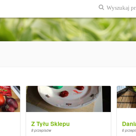
Z Tyłu Sklepu
Dani
8 przepisów
6 przep