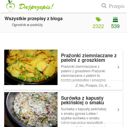
Wszystkie przepisy z bloga
Ogrodnik w podróży
2322
539
Prażonki ziemniaczane z
patelni z groszkiem
Prażonki ziemniaczane z
patelni z groszkiem Prażonki
ziemniaczane z patelni to
bardzo prościutkie i smaczne
danie . Czasami robię je jako
Z
,
Na
,
Przepis
,
Co
,
Kolacja
,
A
,
Da
dodatek do mięsa lub serwuję
latem z kubkiem zimnej Read
Surówka z kapusty
More ... Artykuł Prażonki
pekińskiej o smaku
ziemniaczane z patelni z
gyrosa
groszk...
Surówka z kapusty pekińskiej
o smaku gyrosa Łatwa i
szybka surówka o smaku
lubianego przez wszystkich ,
a szczególnie dzieciaki ,