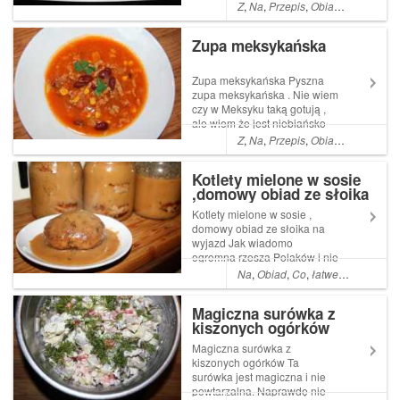
cóż nie zawsze mam wenę , a
Z
,
Na
,
Przepis
,
Obiad
,
Kolacja
,
ła
ostatnio przytępiają ją
problemy . W każdym razie
Zupa meksykańska
Read More ... Artykuł
Huculskie placki z gulaszem
pochodzi z ...
Zupa meksykańska Pyszna
zupa meksykańska . Nie wiem
czy w Meksyku taką gotują ,
ale wiem że jest niebiańsko
dobra . Uwielbiam te smaki .
Z
,
Na
,
Przepis
,
Obiad
,
Co
,
Pyszn
Po prostu meksyk w garnku
Read More ... Artykuł Zupa
Kotlety mielone w sosie
meksykańska pochodzi z
,domowy obiad ze słoika
serwisu Ogrodnik w podróży.
na wyjazd
Kotlety mielone w sosie ,
domowy obiad ze słoika na
wyjazd Jak wiadomo
ogromna rzesza Polaków i nie
tylko ,pracuje za granicą lub w
Na
,
Obiad
,
Co
,
łatwe
,
Danie
,
Do
innych częściach Polski . Ta
słoikowa Read More ...
Magiczna surówka z
Artykuł Kotlety mielone w
kiszonych ogórków
sosie ,domowy obiad ze
słoika na wyjazd p...
Magiczna surówka z
kiszonych ogórków Ta
surówka jest magiczna i nie
powtarzalna. Naprawdę nie