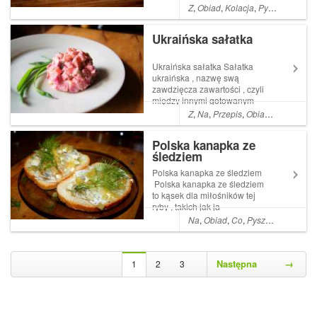
Uwielbiają jeść , tak po prostu
Z
,
Obiad
,
Kolacja
,
Pyszne
,
łatwe
,
, obficie i smacznie . Pipin to
Read More ... Artykuł Pipin
Ukraińska sałatka
kanapka z jajecznicą i piecz...
Ukraińska sałatka Sałatka
ukraińska , nazwę swą
zawdzięcza zawartości , czyli
między innymi gotowanym
buraczkom
Z
,
Na
,
Przepis
,
Obiad
,
Co
,
Kolacj
Polska kanapka ze
śledziem
Polska kanapka ze śledziem
Polska kanapka ze śledziem
to kąsek dla miłośników tej
ryby , takich jak ja
Na
,
Obiad
,
Co
,
Pyszne
,
Proste
,
A
Następna
→
1
2
3