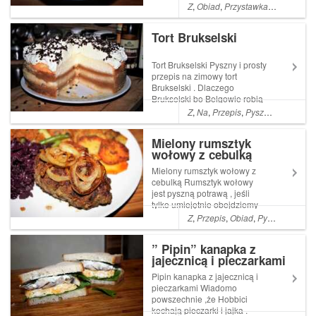
uwierzycie ile smakowitych
Z
,
Obiad
,
Przystawka
,
Pyszna
,
Wa
aromatów oddaje to proste ,
zdrowe i zepsute warzywo ,
Tort Brukselski
jakim jest kiszony Read More
... Artykuł Magiczna surówka z
kiszonych ogórkó...
Tort Brukselski Pyszny i prosty
przepis na zimowy tort
Brukselski . Dlaczego
Brukselski bo Belgowie robią
najlepsze słodycze i
Z
,
Na
,
Przepis
,
Pyszne
,
łatwe
,
Pro
czekoladę
Mielony rumsztyk
wołowy z cebulką
Mielony rumsztyk wołowy z
cebulką Rumsztyk wołowy
jest pyszną potrawą , jeśli
tylko umiejętnie obejdziemy
się z mieloną wołowiną .
Z
,
Przepis
,
Obiad
,
Pyszne
,
Proste
Chłopcy byli co do niego
sceptyczni ,gdyż pierwsze
” Pipin” kanapka z
moje podejście Read More ...
jajecznicą i pieczarkami
Artykuł Mielony rumsztyk
wołowy z cebulką...
Pipin kanapka z jajecznicą i
pieczarkami Wiadomo
powszechnie ,że Hobbici
kochają pieczarki i jajka .