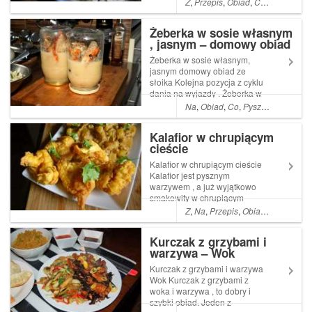
Z
,
Przepis
,
Obiad
,
Co
,
Pyszne
,
A
,
gyrosa
Żeberka w sosie własnym
, jasnym – domowy obiad
ze słoika
Żeberka w sosie własnym,
jasnym domowy obiad ze
słoika Kolejna pozycja z cyklu
dania na wyjazdy . Żeberka w
sosie własnym , to doskonały
Na
,
Obiad
,
Co
,
Pyszne
,
łatwe
,
Pr
pomysł., a ten przepis jest
Read More ... Artykuł Żeberka
Kalafior w chrupiącym
w sosie własnym , jasnym
cieście
domowy obiad ze ...
Kalafior w chrupiącym cieście
Kalafior jest pysznym
warzywem , a już wyjątkowo
smakowity w chrupiącym
cieście . Jest to szybka
Z
,
Na
,
Przepis
,
Obiad
,
Co
,
Kolacj
potrawa , całkowicie
wegetariańska , ale mięsnej
Kurczak z grzybami i
części społeczność też Read
warzywa – Wok
More ... Artykuł Kalafior w
chrupiącym cieście p...
Kurczak z grzybami i warzywa
Wok Kurczak z grzybami z
woka i warzywa , to dobry i
szybki obiad. Jeden z