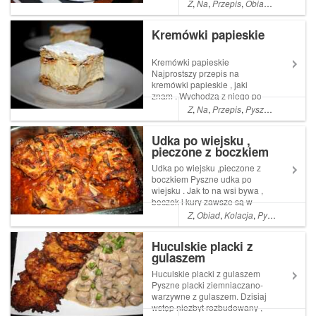
niewielu posiłków w których
Z
,
Na
,
Przepis
,
Obiad
,
Co
,
Kolacj
mój młodszy syn uznaje Read
More ... Artykuł Kurczak z
Kremówki papieskie
grzybami i warzywa Wok
pochodzi z serwisu Ogrodni...
Kremówki papieskie
Najprostszy przepis na
kremówki papieskie , jaki
znam . Wychodzą z niego po
prostu pyszne ,a dodatkowo
Z
,
Na
,
Przepis
,
Pyszne
,
łatwe
,
Pro
przepis ten jest naprawdę
łatwy w wykonaniu . Polecam
Udka po wiejsku ,
szczególnie tym Read More ...
pieczone z boczkiem
Artykuł Kremówki papieskie
pochodzi z serwisu ...
Udka po wiejsku ,pieczone z
boczkiem Pyszne udka po
wiejsku . Jak to na wsi bywa ,
boczek i kury zawsze są w
spiżarce
Z
,
Obiad
,
Kolacja
,
Pyszne
,
łatwe
,
Huculskie placki z
gulaszem
Huculskie placki z gulaszem
Pyszne placki ziemniaczano-
warzywne z gulaszem. Dzisiaj
wstęp niezbyt rozbudowany ,