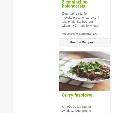
Ziemniaki po
holendersku
Ziemniaki są tanie,
niskokaloryczne i zdrowe. I
jest to fakt. Są źródłem
witaminy C (mają jej więcej
niż jabłka!), mają pięć razy
mniej kalorii niż makarony lub
,
,
,
,
Bez kategorii
Obiadowe
Sól
Oliwa
Ziem
kasze, a do tego zawierają
dużo potasu i magnezu.
Healthy Recipes
Gotując je obrane w wodzie
tracimy ponad ...
Curry fasolowe
A może by tak zamiast
świątecznego grochu