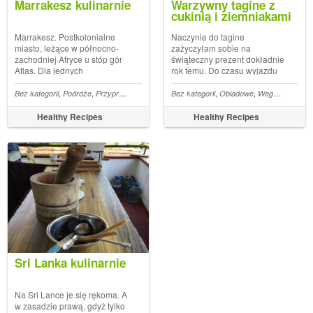
Marrakesz kulinarnie
Warzywny tagine z
cukinią i ziemniakami
Marrakesz. Postkolonialne
Naczynie do tagine
miasto, leżące w północno-
zażyczyłam sobie na
zachodniej Afryce u stóp gór
świąteczny prezent dokładnie
Atlas. Dla jednych
rok temu. Do czasu wyjazdu
traumatyczne, hałaśliwe
do Marrakeszu nie użyłam go
doświadczenie biedy i
ani raz. Czułam respekt przed
,
,
,
,
,
,
,
,
,
,
,
,
,
,
,
,
,
,
,
niaki
Bez kategorii
Przyprawy
Z piekarnika
Podróże
Przyprawy
Majeranek
Maroko
Pieczone
Podróże kulinarne
Bez kategorii
Pyry
Grule
Obiadowe
Kminek
Marrakesz
Po holendersku
Wege
Oliwki
Podróże
Ras 
arabskiego porządku świata,
jego piramidalną formą.
dla innych hipnotyzujące
Bałam się, że zepsuję danie
Healthy Recipes
Healthy Recipes
swoimi kolorami i
zupełnie nie wiedząc jak je
odmiennością milionowe
przygotować. Myślał...
miasto, któr...
Sri Lanka kulinarnie
Na Sri Lance je się rękoma. A
w zasadzie prawą, gdyż tylko