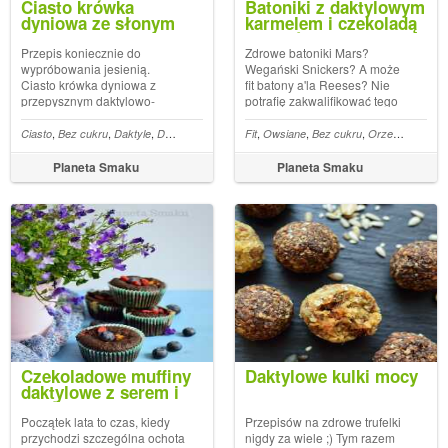
Ciasto krówka
Batoniki z daktylowym
dyniowa ze słonym
karmelem i czekoladą
karmelem
(wegańskie)
Przepis koniecznie do
Zdrowe batoniki Mars?
wypróbowania jesienią.
Wegański Snickers? A może
Ciasto krówka dyniowa z
fit batony a'la Reeses? Nie
przepysznym daktylowo-
potrafię zakwalifikować tego
orzechowym karmelem jest
przepisu do jednej kategorii.
nie tylko świetnym (kolejnym
Pomyślcie sobie, że to coś, co
,
,
,
,
,
,
,
,
,
,
chowe
Ciasto
Daktyle
Bez cukru
Tarta
Daktyle
Dynia
Karmel
Fit
Owsiane
Bez cukru
Orzechy
Czeko
zresztą) pomys łem na
łączy wszystkie przywołane
wykorzystanie dyni, ale też
przeze mnie słodkości...:)
Planeta Smaku
Planeta Smaku
nie zawiera wbrew pozorom
Wegańskie batoniki z dakty...
zbyt dużo kalorii. Zrobiona ...
Czekoladowe muffiny
Daktylowe kulki mocy
daktylowe z serem i
borówkami
Początek lata to czas, kiedy
Przepisów na zdrowe trufelki
przychodzi szczególna ochota
nigdy za wiele ;) Tym razem