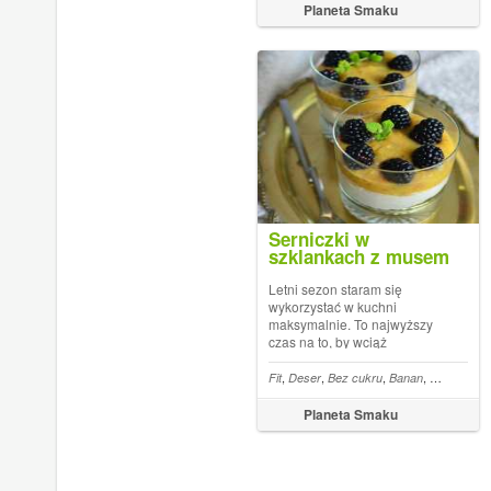
Staram się jednak nie ulegać
Planeta Smaku
sklepowym pokusom i
wybieram zdrowe, własn...
Serniczki w
szklankach z musem
brzoskwiniowo-
bananowym
Letni sezon staram się
wykorzystać w kuchni
maksymalnie. To najwyższy
czas na to, by wciąż
rozkoszować się deserami z
lodówki, które przyjemnie
,
,
,
,
,
Fit
Deser
Bez cukru
Banan
Daktyle
Tw
smakują zwłaszcza wtedy,
kiedy za oknem wciąż słońce
Planeta Smaku
świeci całkiem mocno. Dziś
przedstawiam Wam
warstwowy d...