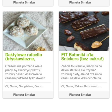
przepisy. Jeden z nich
ważne, że przychodzę Wam z
Planeta Smaku
Planeta Smaku
zaprezentuję Wam w tym
pomocą ;) Zdrowe batoniki
wpisie - sernik na zi...
marchewkowe z bakaliami...
Daktylowe rafaello
FIT Batoniki a'la
(błyskawiczne,
Snickers (bez cukru!)
dwuskładnikowe!)
Czasem nie potrzeba wiele
Znacie to uczucie, kiedy na co
pracy, by stworzyć pyszny i
dzień staracie się trzymać
zdrowy deser. Właściwie to
zdrowej diety, ale od czasu do
czasem potrzeba tylko dwóch
czasu najdzie Was ochota na
składników... i blendera. Tak
coś w stylu Snickersa? ;) Jeśli
też właśnie powstały
tak, to czytajcie dalej - dziś
,
,
,
,
,
,
,
,
,
,
,
,
,
,
,
,
aróg
Fit
Jogurt
Deser
Sernik
Bez glutenu
Chia
Brzoskwinie
Bez cukru
Bez mleka
Fit
Daktyle
Deser
Kokos
Kakao
Trufle
Bez cukru
Orzechy
M
daktylowe trufelki kokosowe -
mam dla Was przepis na
smakują jak słynne pralinki
domowe batoniki ala Snickers
Planeta Smaku
Planeta Smaku
Rafaello, ale w składzie tych
w zdrowszej wer...
domo...