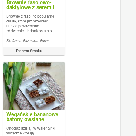
Brownie fasolowo-
daktylowe z serem i
gruszką (bez cukru i
tłuszczu)
Brownie z fasoli to popularne
ciasto, które już przestało
budzić powszechne
zdziwienie. Jednak ostatnio
upiekłam taką wersję, która
podbiła podniebienie
,
,
,
,
,
,
,
,
,
,
,
,
,
lada
Fit
Masło orzechowe
Ciasto
Bez cukru
Daktyle
Banan
Wegan
Czekolada
Mleczko kokosowe
Daktyle
Twaróg
Batony
Fasola
Bez mąki
naprawdę KAŻDEJ
próbującej to ciasto osoby.
Planeta Smaku
Nikt, dosłownie nikt nie
poznał, że ciasto ma w sobie
s...
Wegańskie bananowe
batony owsiane
Chociaż dzisiaj, w Walentynki,
wszędzie królują