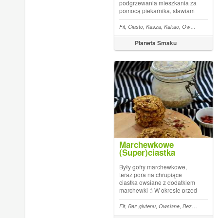
podgrzewania mieszkania za
pomocą piekarnika, stawiam
na desery bez pieczenia.
Starając się korzystać z
,
,
,
,
,
Fit
Ciasto
Kasza
Kakao
Owsiane
Bez 
dobrodziejstw lata,
przygotowałam pyszne ciasto
Planeta Smaku
z kremem
jaglanym na owsiano-
daktylowym spodzie....
Marchewkowe
(Super)ciastka
owsiane
Były gofry marchewkowe,
teraz pora na chrupiące
ciastka owsiane z dodatkiem
marchewki :) W okresie przed
sesją zawsze odczuwam
zwiększone zapotrzebowanie
,
,
,
,
Fit
Bez glutenu
Owsiane
Bez cukru
Mą
na energetyczne przekąski.