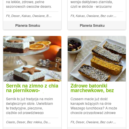
na lekkie, zdrowe, pełne
wersja daktylowo-ziarnista,
sezonowych owoców desery.
czyli w skrócie - wrzucamy
Czekoladowe muffiny
wszystko, co mamy pod ręką i
daktylowe są pyszną i
miksujemy. U mnie to pestki
,
,
,
,
,
,
,
,
,
,
,
,
,
,
,
cukru
Fit
Bez mleka
Deser
Kakao
Daktyle
Owsiane
Mleczko kokosowe
Bez cukru
Daktyle
Fit
Twaróg
Kakao
Owsiane
Babeczki
Bez cukru
Mąka orkiszowa
Przekąs
zdrowszą alternatywą dla
dyni, słonecznik, sezam,
tradycyjnych babeczek. Nie
płatki owsiane, siemię lniane,
Planeta Smaku
Planeta Smaku
zawierają cukru, więc będą
orzechy ziemne, nasiona
stanowiły doskonałą, s...
kon...
Sernik na zimno z chia
Zdrowe batoniki
na piernikowo-
marchewkowe, bez
daktylowym cieście
pieczenia
Sernik to już tradycja na moim
Czasem macie już dość
świątecznym stole. Uwielbiam
kanapek leżących na dnie
te tradycyjne, pieczone,
Waszego lunchboxa? A może
ciężkie od prawdziwego
chcecie przygotować zdrowe
twarogu, ale przed świętami
słodycze, które będzie można
wypróbowuję też bardziej
przekąsić do kawy? Nie
,
,
,
,
,
,
,
,
,
,
,
,
,
,
,
ka kokosowa
Ciasto
Deser
Marchew
Bez mleka
Daktyle
Daktyle
Miód
Ciastka
Twaróg
Mleczko kokosowe
Fit
Deser
Owsiane
Sernik
Bez cukru
Boże Narodzen
Orzechy
nowoczesne i oryginalne
ważne, co Wami kieruje,