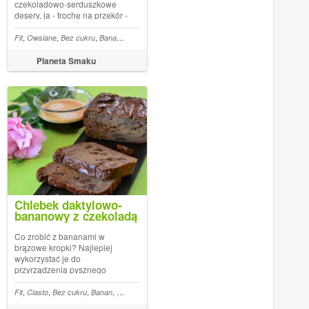
czekoladowo-serduszkowe
desery, ja - trochę na przekór -
proponuję zupełnie inny
rodzaj słodyczy. Wegańskie
,
,
,
,
,
,
,
,
,
,
,
,
,
,
,
ka
Masło orzechowe
Fit
Owsiane
Bez cukru
Daktyle
Banan
Słonecznik
Przekąska
Siemię lniane
Masło orzechowe
Sezam
Trufle
Daktyle
Pestki dyni
Wegan
Słonec
bananowe batony owsiane są
naprawdę rewelacyjne!
Planeta Smaku
Proste do zrobienia, sycące i
zdrowe. Idealne n...
Chlebek daktylowo-
bananowy z czekoladą
Co zrobić z bananami w
brązowe kropki? Najlepiej
wykorzystać je do
przyrządzenia pysznego
chlebka bananowego! Tym
razem upiekłam chlebek bez
,
,
,
,
,
,
,
,
,
,
,
,
,
,
,
,
,
,
ie
Przekąska
Chia
Fit
Ciasto
Korzenne
Marchew
Bez cukru
Cytrusy
Daktyle
Banan
Pierniki
Wegan
Czekolada
Cynamon
Daktyle
Kokos
Pełnoziarniste
Olej
Kawa
cukru, słodzony wyłącznie