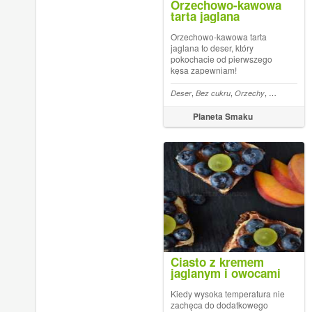
Orzechowo-kawowa
tarta jaglana
Orzechowo-kawowa tarta
jaglana to deser, który
pokochacie od pierwszego
kęsa zapewniam!
,
,
,
Deser
Bez cukru
Orzechy
Masło orze
Planeta Smaku
Ciasto z kremem
jaglanym i owocami
(bez pieczenia)
Kiedy wysoka temperatura nie
zachęca do dodatkowego