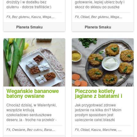
drożdży i w dodatku bez
gotowanie, lepiej ubierz buty i
glutenu - dobrze trafiliście:)
skocz do sklepu po puszkę
Tym razem wykorzystałam
ciecierzycy ;) Uwierz, że
kaszę jaglaną oraz komosę
wystarczy 15 minut, by
,
,
,
,
,
,
,
,
,
,
,
,
taty
Fit
Jarmuż
Bez glutenu
Kasza
Wegan
Chleb
Komosa ryżowa
Fit
Obiad
Pieczywo
Bez glutenu
Wegan
Wege
Ci
ryżową (quinoa). W
przygotować pyszne
porównaniu z podobnie
wegańskie kotleciki z
Planeta Smaku
Planeta Smaku
przygotowywanym chlebem z
ciecierzycy i białej fasoli.
kaszy gryczanej, ten
Wyglądają ...
bochenek ...
Wegańskie bananowe
Pieczone kotlety
batony owsiane
jaglane z batatami i
marchewką
Chociaż dzisiaj, w Walentynki,
Jak przygotować zdrowe
wszędzie królują
jedzenie na kilka dni? Moim
czekoladowo-serduszkowe
prostym sposobem jest
desery, ja - trochę na przekór -
upieczenie całej blaszki
proponuję zupełnie inny
kotlecików z dodatkiem kaszy
rodzaj słodyczy. Wegańskie
i warzyw. Uwielbiam takie
,
,
,
,
,
,
,
,
,
,
,
,
,
,
,
,
,
ę lniane
Fit
Owsiane
Sezam
Chia
Bez cukru
Pestki dyni
Banan
Bez mąki
Przekąska
Masło orzechowe
Fit
Obiad
Kasza
Daktyle
Marchew
Wegan
Wegan
Słonec
Słon
bananowe batony owsiane są
rozwiązania - dzięki temu