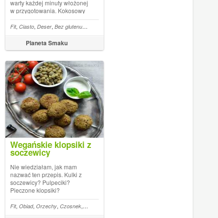
warty każdej minuty włożonej
w przygotowania. Kokosowy
torcik jaglany skradł moje
serce! Smakiem przypomina
,
,
,
,
,
,
,
,
,
,
ecierzyca
Fit
Ciasto
Kotlety
Deser
Fasola
Bez glutenu
Kasza
Bez cukru
Mąka kokosowa
Wegan
Mleczko k
nieco sernik, jest naprawdę
mocno kokosowy i w dodatku
Planeta Smaku
nie zawiera niezdrowych
składników. ...
Wegańskie klopsiki z
soczewicy
Nie wiedziałam, jak mam
nazwać ten przepis. Kulki z
soczewicy? Pulpeciki?
Pieczone klopsiki?
Jakkolwiek ich nie nazwać,
wiem, że po prostu TRZEBA
,
,
,
,
,
,
,
,
,
,
,
,
znik
ecznik
Fit
Siemię lniane
Kotlety
Obiad
Orzechy
Bataty
Czosnek
Cebula
Wegan
Słonecznik
Pieczarki
Siemię lniane
So
je zrobić! Są pyszne i proste