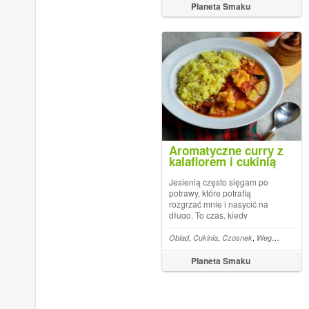
mąki i innych niepotrzebnych
Planeta Smaku
składników. Rewelacyjnie c...
Aromatyczne curry z
kalafiorem i cukinią
Jesienią często sięgam po
potrawy, które potrafią
rozgrzać mnie i nasycić na
długo. To czas, kiedy
uwielbiam przygotowywać
aromatyczne obiady, takie jak
,
,
,
,
Obiad
Cukinia
Czosnek
Wegan
Mleczk
curry. Czerwone curry z
kalafiorem to proste, a
Planeta Smaku
jednocześnie lekko orientalne
i bardzo satysfakcjon...