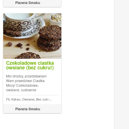
do zrobienia, zdrowe i sycące.
Planeta Smaku
Zawierają dużo białka
pochodzenia roślinnego ...
Czekoladowe ciastka
owsiane (bez cukru!)
Moi drodzy, przedstawiam
Wam prawdziwe Ciastka
Mocy! Czekoladowe,
owsiane, cudownie
chrupiące, wegańskie. To
jedne z najlepszych ciastek,
,
,
,
,
,
,
,
,
,
,
,
amon
Fit
Kokos
Kakao
Olej
Owsiane
Bez cukru
Bez mleka
Daktyle
Wegan
Siemię lniane
Ciastka
Am
jakie ostatnio zrobiłam - i
mówię to z pełną
Planeta Smaku
odpowiedzialnością! Bez
zbędnych dodatków i
wypełniaczy. Bez cukru i ...