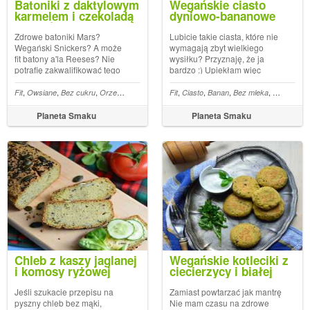
Batoniki z daktylowym
Wegańskie ciasto
karmelem i czekoladą
dyniowo-bananowe
(wegańskie)
Zdrowe batoniki Mars?
Lubicie takie ciasta, które nie
Wegański Snickers? A może
wymagają zbyt wielkiego
fit batony a'la Reeses? Nie
wysiłku? Przyznaję, że ja
potrafię zakwalifikować tego
bardzo :) Upiekłam więc
przepisu do jednej kategorii.
wegańskie ciasto dyniowo-
Pomyślcie sobie, że to coś, co
bananowe, do którego
,
,
,
,
,
,
,
,
,
,
,
,
,
,
,
,
,
u
Bez mleka
Fit
Owsiane
Wegan
Bez cukru
Mleczko kokosowe
Orzechy
Czekolada
Trufle
Fit
Masło orzechowe
Ciasto
Banan
Bez mleka
Daktyle
Wegan
Wegan
Mle
Dy
łączy wszystkie przywołane
wykonania nie potrzebujemy
przeze mnie słodkości...:)
nawet miksera (puree z
Planeta Smaku
Planeta Smaku
Wegańskie batoniki z dakty...
banana i dyni możemy łatwo
uzyskać z pomocą....
Chleb z kaszy jaglanej
Wegańskie kotleciki z
i komosy ryżowej
ciecierzycy i białej
fasoli
Jeśli szukacie przepisu na
Zamiast powtarzać jak mantrę
pyszny chleb bez mąki,
Nie mam czasu na zdrowe