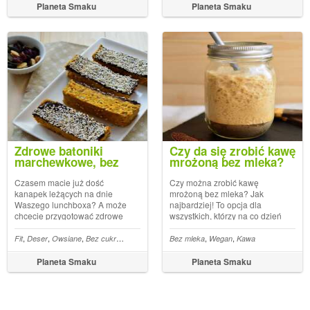
naprawdę rewelacyjne!
codzienne przygotowywanie
Planeta Smaku
Planeta Smaku
Proste do zrobienia, sycące i
posiłków jest dużo prostsze -
zdrowe. Idealne n...
raz dodaję do tak...
Zdrowe batoniki
Czy da się zrobić kawę
marchewkowe, bez
mrożoną bez mleka?
pieczenia
+przepis na sojowe
frappe
Czasem macie już dość
Czy można zrobić kawę
kanapek leżących na dnie
mrożoną bez mleka? Jak
Waszego lunchboxa? A może
najbardziej! To opcja dla
chcecie przygotować zdrowe
wszystkich, którzy na co dzień
słodycze, które będzie można
piją małą czarną, albo dla
przekąsić do kawy? Nie
tych, którzy unikają mleka w
,
,
,
,
,
,
,
,
,
,
,
,
,
,
,
o kokosowe
Fit
Deser
Pomidory
Owsiane
Ryż
Bez cukru
Kalafior
Orzechy
Imbir
Przekąska
Bez mleka
Marchew
Wegan
Daktyle
Kawa
Wegan
Cyn
ważne, co Wami kieruje,
swojej diecie. Mrożona kawa
ważne, że przychodzę Wam z
bez mleka też jest pyszna! I
Planeta Smaku
Planeta Smaku
pomocą ;) Zdrowe batoniki
można ją przyrządzić w
marchewkowe z bakaliami...
bardzo łatwy s...