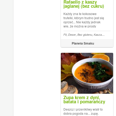
Rafaello z kaszy
jaglanej (bez cukru)
Każdy zna te kokosowe
trufelki, którym trudno jest się
oprzeć... Nie każdy jednak
wie, że można w prosty
sposób przygotować ich
zdrowszą wersję. Rafaello z
,
,
,
,
Fit
Deser
Bez glutenu
Kasza
Bez cukr
kaszy jaglanej, wegańskie,
bez cukru, za to mocno
Planeta Smaku
kokosowe - to moja
propozycja na małą chwilę s...
Zupa krem z dyni,
batata i pomarańczy
Deszcz i przenikliwy wiatr to
dobra pogoda na... zupę.