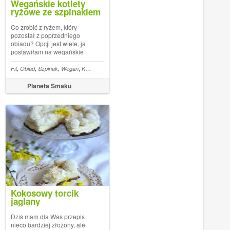
Wegańskie kotlety
ryżowe ze szpinakiem
Co zrobić z ryżem, który
pozostał z poprzedniego
obiadu? Opcji jest wiele, ja
postawiłam na wegańskie
kotlety ryżowe ze szpinakiem.
Upieczone w piekarniku są
,
,
,
,
,
,
,
czko kokosowe
nia
Fit
Obiad
Szpinak
Batony
Wegan
Kotlety
Ryż
Lekkostrawne
zdrowszą alternatywą dla
smażonych potraw, których
Planeta Smaku
teraz muszę unikać. Idealnie
sprawdzą się w...
Kokosowy torcik
jaglany
Dziś mam dla Was przepis
nieco bardziej złożony, ale