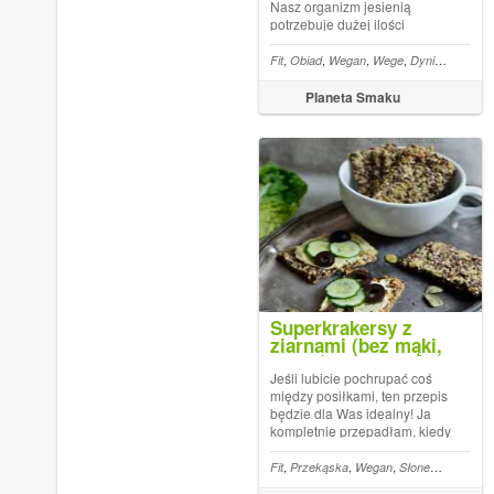
Nasz organizm jesienią
potrzebuje dużej ilości
warzyw, ale najlepiej tych
podanych w rozgrzewających
,
,
,
,
,
,
Fit
Obiad
Wegan
Wege
Dynia
Zupa
Ba
potrawach. Dzięki temu
polepszy się nasze trawienie i
Planeta Smaku
unikniemy wyziębienia.
Rozgrzewająca zupa ...
Superkrakersy z
ziarnami (bez mąki,
wegańskie)
Jeśli lubicie pochrupać coś
między posiłkami, ten przepis
będzie dla Was idealny! Ja
kompletnie przepadłam, kiedy
po raz pierwszy upiekłam te
krakersy. Zrobione z samych
,
,
,
,
Fit
Przekąska
Wegan
Słonecznik
Siemi
super zdrowych ziaren, bez