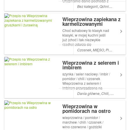
Oryginalnie danie pochodzi z
Hanoi, i tam jadałem
Bez kategorii
,
Qchnia
,
Kuchnia
,
P
najlepsze bún chả w życiu.
Przepisów na przygotowanie
Wieprzowina zapiekana z
bún chả jest mnóstwo, podaję
karmelizowanymi
jeden z prostszych, co nie
gruszkami i żurawiną
znacz...
Choć schabowy to klasyk nad
klasyki, w mojej kuchni jeśli
już (choć i tak niezwykle
rzadko) zdarza się
panierowany kąsek, to z
Czosnek
,
MIĘSO
,
Pietruszka
,
Imb
kurczaka. Za to wieprzowina
w formie pieczonej jak
Wieprzowina z selerem i
najbardziej gości! Schab, jako
imbirem
że chudy, trzeba na niego
uważać bo lubi za...
szynka / seler naciowy / imbir /
pomidor / chili / czosnek
Wieprzowina z selerem i
imbirem przyrządzona na
sposób chiński, marynowana
Dania główne
,
Chili
,
Czosnek
,
Wi
w sosie sojowym i
w korzennych przyprawach.
Wieprzowina w
Czas przygotowania: ok. 30
pomidorach na ostro
minut Ilość porcji: 4 Stopień
trudności: łatw...
wieprzowina / pomidor /
marchew / chili / czosnek /
wino czerwone / goździki