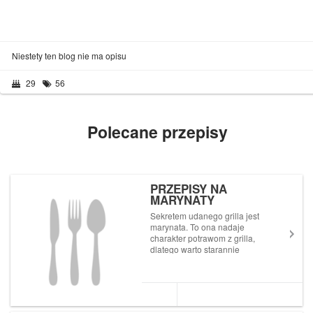
Niestety ten blog nie ma opisu
29
56
Polecane przepisy
PRZEPISY NA
MARYNATY
Sekretem udanego grilla jest
marynata. To ona nadaje
charakter potrawom z grilla,
dlatego warto starannie
dobrać jej składniki. To
całkiem proste i pozwala na
dużą dowolność. Kompozycje
do marynowania mogą być
słodkie, wytrawne, czy