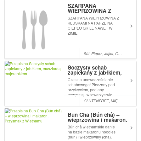
pikantne. Zależy to...
SZARPANA
WIEPRZOWINA Z
KLUSKAMI NA PARZE
SZARPANA WIEPRZOWINA Z
NA CIEPŁO – GRILL –
KLUSKAMI NA PARZE NA
NAWET W ZIMIE :)
CIEPŁO GRILL NAWET W
ZIMIE
Sól
,
Pieprz
,
Jajka
,
Cukier
,
Mąka
,
Soczysty schab
zapiekany z jabłkiem,
musztardą i majerankiem
Czas na unowocześnienie
schabowego! Pieczony pod
przykryciem, podlany
marynatą i w towarzystwie
jabłek pozostaje mięciutki i
GLUTENFREE
,
MIĘSO
,
Musztard
soczysty. Super na każdą
okazję i pasuje niemal do
Bun Cha (Bún chả) –
wszystkich
wieprzowina i makaron.
węglowodanowych
Przysmak z Wietnamu
dodatków- my jedliśmy z
Bún chả wietnamskie danie
kaszą orkiszową. Ten rodz...
na bazie makaronu noodles
(bun) i wieprzowiny (cha).