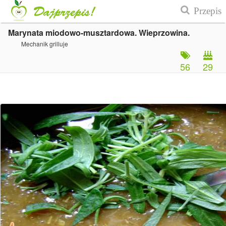
Marynata miodowo-musztardowa. Wieprzowina.
Mechanik grilluje
56
29