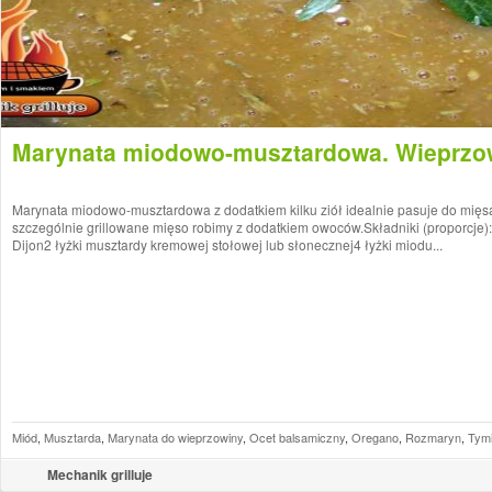
Marynata miodowo-musztardowa. Wieprzo
Marynata miodowo-musztardowa z dodatkiem kilku ziół idealnie pasuje do mię
szczególnie grillowane mięso robimy z dodatkiem owoców.Składniki (proporcje):
Dijon2 łyżki musztardy kremowej stołowej lub słonecznej4 łyżki miodu...
Miód
,
Musztarda
,
Marynata do wieprzowiny
,
Ocet balsamiczny
,
Oregano
,
Rozmaryn
,
Tymia
Mechanik grilluje