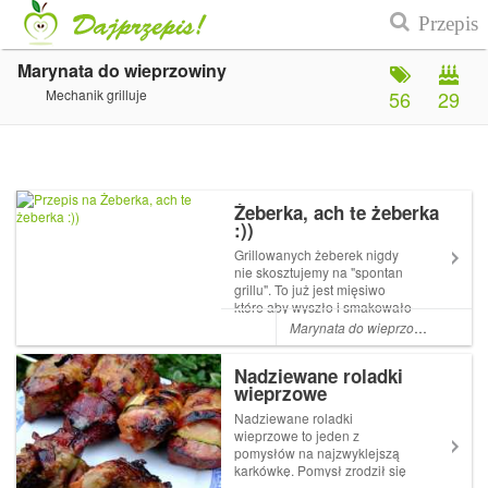
Marynata do wieprzowiny
Mechanik grilluje
56
29
Żeberka, ach te żeberka
:))
Grillowanych żeberek nigdy
nie skosztujemy na "spontan
grillu". To już jest mięsiwo
które aby wyszło i smakowało
musi być przygotowane dzień
Marynata do wieprzowiny
,
Żeber
wcześniej. Pomimo tego że
przygotowanie i grillowanie
Nadziewane roladki
jest czasochłonne to samej
wieprzowe
pracy określiłbym jako
łatwiej...
Nadziewane roladki
wieprzowe to jeden z
pomysłów na najzwyklejszą
karkówkę. Pomysł zrodził się
wczoraj rano naprawdę