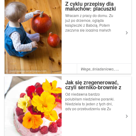
Z cyklu przepisy dla
maluchów: placuszki
dyniowo-orkiszowe
Wracam z pracy do domu. Zu
już po drzemce, ogląda
książeczki z Babcią. Potem
zaczyna się jogging małych
stópek. Po kilkunastu
minutach biegania po domu
sadzam Małą do krzesełka i
serwuję deserek. Ziazia
dostaje do rączki cząstki
mandarynki. Gryzie kawa...
Wege
,
śniadaniowo
,
Cynamon
,
M
Jak się zregenerować,
czyli serniko-brownie z
malinową polewą
Od niedawna bardzo
polubiłam niedzielne poranki.
Niedziela to jeden z tych dni,
gdy po przebudzeniu się Zu
(która w weekendy lubi
wstawać o 6 rano:)) spędzam
z nią jakieś 1,5 godziny, a
następnie oddaję ją pod
opiekę tatusia. S. przejmuje