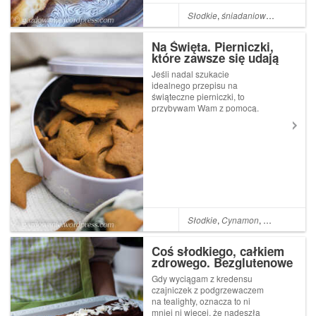
Słodkie
,
śniadaniowo
,
Cynamon
Na Święta. Pierniczki,
które zawsze się udają
Jeśli nadal szukacie
idealnego przepisu na
świąteczne pierniczki, to
przybywam Wam z pomocą.
Ten przepis mam od kilku
ładnych lat, dostałam go od
koleżanki z pracy, która
wówczas marzyła, by wziąć
udział w kulinarnym show,
które w tamtych czasach
zaczę...
Słodkie
,
Cynamon
,
Miód
,
Karda
Coś słodkiego, całkiem
zdrowego. Bezglutenowe
ciasto czekoladowo-
Gdy wyciągam z kredensu
kokosowe
czajniczek z podgrzewaczem
na tealighty, oznacza to ni
mniej ni więcej, że nadeszła