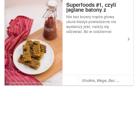
Superfoods #1, czyli
jaglane batony z
bakaliami na mleku
Nie bez kozery mądra głowa
roślinnym
ukuła kiedyś powiedzenie nie
wystarczy jeść, należy się
odżywiać. Bo w codziennej
diecie chodzi o coś więcej niż
tylko dostarczanie niezbędnej
energii organizmowi.
Słyszeliście o tzw.
superfoods, czyli jedzeniu,...
Słodkie
,
Wege
,
Bez glutenu
,
Cyn