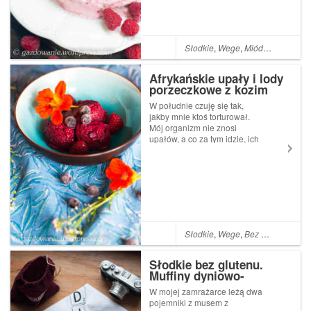
Conti...
Słodkie
,
Wege
,
Miód
,
Czekolada
Afrykańskie upały i lody
porzeczkowe z kozim
serkiem i miodem
W południe czuję się tak,
jakby mnie ktoś torturował.
Mój organizm nie znosi
upałów, a co za tym idzie, ich
ostatnia fala rodem znad
Sahary skutecznie psuje mi
humor i niemiłosiernie męczy.
Próbujemy się chłodzić
rzemieślniczymi sposobami.
Włączamy moc...
Słodkie
,
Wege
,
Bez glutenu
,
Mió
Słodkie bez glutenu.
Muffiny dyniowo-
kokosowe
W mojej zamrażarce leżą dwa
pojemniki z musem z