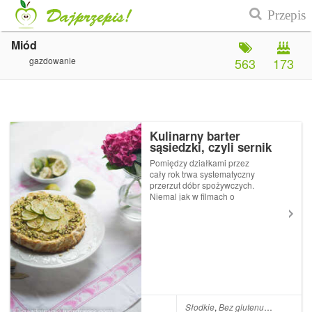
Miód
gazdowanie
563
173
Kulinarny barter
sąsiedzki, czyli sernik
limonkowy z pistacjami
Pomiędzy działkami przez
cały rok trwa systematyczny
przerzut dóbr spożywczych.
Niemal jak w filmach o
kontrabandzie przez płot
przerzucane są jajka od
szczęśliwych kur, natka
pietruszki, cukinia i pizza.
Ostatnio przez ogrodzenie
przerzucono sporą sia...
Słodkie
,
Bez glutenu
,
Miód
,
Masł