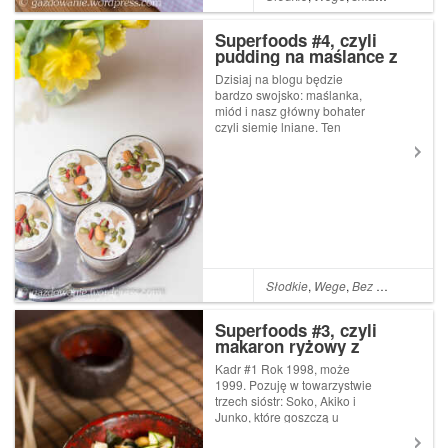
Superfoods #4, czyli
pudding na maślance z
siemieniem lnianym
Dzisiaj na blogu będzie
bardzo swojsko: maślanka,
miód i nasz główny bohater
czyli siemię lniane. Ten
ostatni składnik zdaje się być
nieco przykurzonym
elementem w polskiej kuchni,
a szkoda, bo jest niezwykle
zdrowy i w dodatku bardzo
tani. Ale zacznij...
Słodkie
,
Wege
,
Bez glutenu
,
Mió
Superfoods #3, czyli
makaron ryżowy z
glonami wakame, cukinią
Kadr #1 Rok 1998, może
i tofu
1999. Pozuję w towarzystwie
trzech sióstr: Soko, Akiko i
Junko, które goszczą u
mojego przyjaciela w