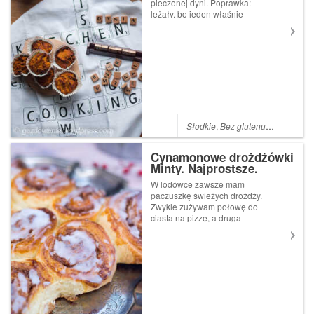
pieczonej dyni. Poprawka:
leżały, bo jeden właśnie
wykorzystałam. Upiekłam
łatwe i pyszne muffiny. Jesień
w naszej kuchni minęła
między innymi pod znakiem
dyni, głównie Hokkaido i
piżmowej. Upiekłam kilka...
Słodkie
,
Bez glutenu
,
Miód
,
Dyni
Cynamonowe drożdżówki
Minty. Najprostsze.
Najlepsze
W lodówce zawsze mam
paczuszkę świeżych drożdży.
Zwykle zużywam połowę do
ciasta na pizzę, a druga
połowa no cóż, leżakuje w
lodówce do momentu, gdy
straci przydatność do
spożycia. Ale czasem zdarza
się, że nachodzi mnie ochota
na upieczenie dro...