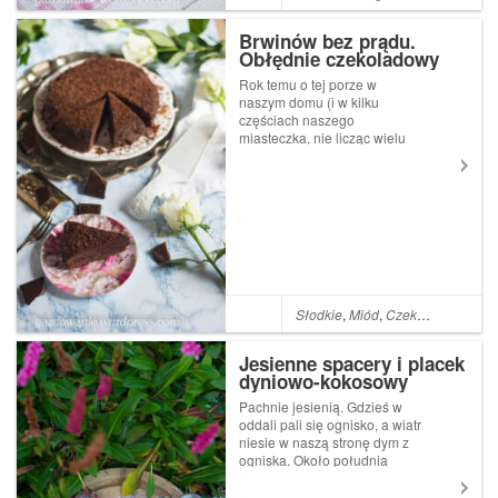
Brwinów bez prądu.
Obłędnie czekoladowy
tort Brooklyn blackout
Rok temu o tej porze w
cake
naszym domu (i w kilku
częściach naszego
miasteczka, nie licząc wielu
rejonów kraju) zgasło światło.
To był czas ulewnych deszczy
i wichur zmieniających się w
ciągu kilku sekund w trąby
powietrzne. Początkowo
myśleliśmy, że ̷...
Słodkie
,
Miód
,
Czekolada
,
Kakao
Jesienne spacery i placek
dyniowo-kokosowy
Pachnie jesienią. Gdzieś w
oddali pali się ognisko, a wiatr
niesie w naszą stronę dym z
ogniska. Około południa
wychodzimy z Zu na spacer
po ogrodzie. Dołącza do nas