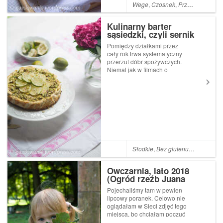
Wege
,
Czosnek
,
Przepisy dla maluchów
Kulinarny barter
sąsiedzki, czyli sernik
limonkowy z pistacjami
Pomiędzy działkami przez
cały rok trwa systematyczny
przerzut dóbr spożywczych.
Niemal jak w filmach o
kontrabandzie przez płot
przerzucane są jajka od
szczęśliwych kur, natka
pietruszki, cukinia i pizza.
Ostatnio przez ogrodzenie
przerzucono sporą sia...
Słodkie
,
Bez glutenu
,
Miód
,
Masł
Owczarnia, lato 2018
(Ogród rzeźb Juana
Soriano)
Pojechaliśmy tam w pewien
lipcowy poranek. Celowo nie
oglądałam w Sieci zdjęć tego
miejsca, bo chciałam poczuć
się zaskoczona. Gdy