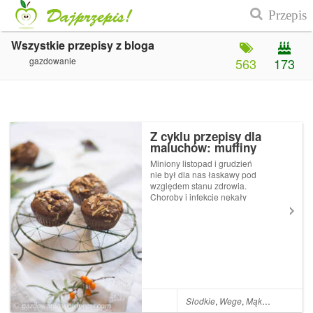
Wszystkie przepisy z bloga
gazdowanie
563
173
Z cyklu przepisy dla
maluchów: muffiny
orkiszowo-kokosowe z
Miniony listopad i grudzień
suszonymi figami
nie był dla nas łaskawy pod
względem stanu zdrowia.
Choroby i infekcje nękały
mnie i Zu jakby prowadziły z
nami nieznośną wojnę
podjazdową. Mamy styczeń i
choć nadal glut pod nosem
(tak to bywa z
przedszkolakami), Co...
Słodkie
,
Wege
,
Mąka orkiszowa
,