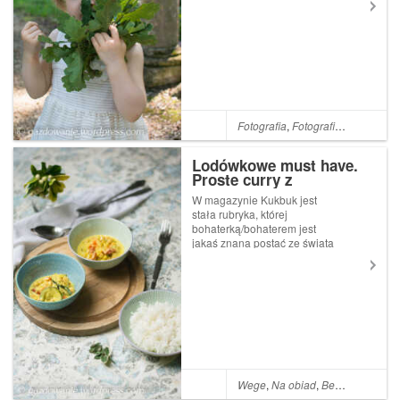
dotarliśmy do celu, okazało
się, że ogród to za mało.
Bardziej pojemnym słowem,
bardziej na miejscu, byłoby
określenie pa...
Fotografia
,
Fotografia lifestyle
,
Og
Lodówkowe must have.
Proste curry z
warzywami
W magazynie Kukbuk jest
stała rubryka, której
bohaterką/bohaterem jest
jakaś znana postać ze świata
szeroko pojętej kultury. Dwie,
trzy strony kolażu zdjęć
wieńczy krótki wywiad z
pytaniami redakcji w stylu:
truskawki z szampanem c...
Wege
,
Na obiad
,
Bez glutenu
,
Cu