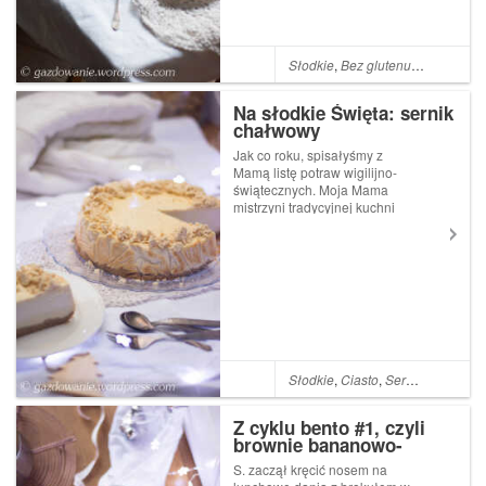
Słodkie
,
Bez glutenu
,
Cynamon
,
Na słodkie Święta: sernik
chałwowy
Jak co roku, spisałyśmy z
Mamą listę potraw wigilijno-
świątecznych. Moja Mama
mistrzyni tradycyjnej kuchni
polskiej przygotowuje
barszcz, kapustę postną i
kompot. Mnie w udziale
przypadły śledzie, paszteciki
z kapustą i grzybami oraz
ciasta. Ni...
Słodkie
,
Ciasto
,
Sernik
,
Święta
,
Ś
Z cyklu bento #1, czyli
brownie bananowo-
ananasowe
S. zaczął kręcić nosem na