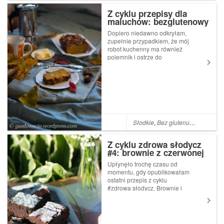
Z cyklu przepisy dla
maluchów: bezglutenowy
chlebek dyniowy na mące
Dopiero niedawno odkryłam,
kokosowej
zupełnie przypadkiem, że mój
robot kuchenny ma również
pojemnik i ostrze do
rozdrabniania produktów. Od
tej chwili wykorzystuję
rozdrabniacz częściej niż
tarkę. Świetnie się sprawdza,
gdy z całych migdałów czy
orzechów włoski...
Słodkie
,
Bez glutenu
,
śniadanio
Z cyklu zdrowa słodycz
#4: brownie z czerwonej
fasoli i daktyli
Upłynęło trochę czasu od
momentu, gdy opublikowałam
ostatni przepis z cyklu
#zdrowa słodycz. Brownie i
zdjęcia do dzisiejszego posta
robiłam wiosną (co widać po
kwitnących konwaliach) z
myślą o wrzuceniu przepisu w