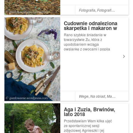
Fotografia
,
Fotografia lifestyle
,
Fo
Cudownie odnaleziona
skarpetka i makaron w
sosie śmietanowo-
Rano szybkie śniadanie w
kurkowym z szałwią i
towarzystwie Zu, która z
grana padano
upodobaniem wciąga
owsiankę z owocami i popija
kawą Inką. Bardzo dumna, bo
pije z dorosłego kubka, tego
w kotki. Potem toaleta,
przebieranie, smarowanie
buzi kremem na każdą
pogodę i Zu już siedzi ̷...
Wege
,
Na obiad
,
Makaron
,
śmiet
Aga i Zuzia, Brwinów,
lato 2018
Przedstawiam Wam kilka ujęć
ze spontanicznej sesji
zdjęciowej Agnieszki i jej