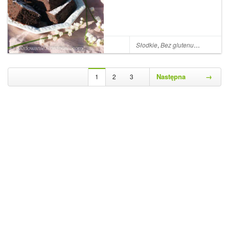
ciągu najbliższych tygodni.
Tak się j...
Słodkie
,
Bez glutenu
,
Kakao
,
Fas
Następna
→
1
2
3