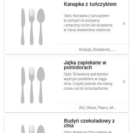
Kanapka z tuńczykiem
Opis: Kanapka z tuńczykiem
to pomysł na pożywny
i smaczny lunch lub śniadanie
w nieco wykwintnej odsłonie.
Kanapka jest prosta i szybka
do przyrządzenia ale
niezwykle przepyszna.
Składniki: 1 długa bułka
Kolacja
,
Śniadania
,
Jajka
,
Majon
pszenna Kilka listków sałaty 1
puszka tuńczyka (...
Jajka zapiekane w
pomidorach
Opis: Śniadanie jest bardzo
ważnym posiłkiem w ciągu
dnia. Często jednak nie mamy
czasu na ich przyrządzanie.
Jajka zapiekane w
pomidorach to szybki i łatwy
przepis na śniadanie. To
bardzo fajne i smaczne
Sól
,
Obiad
,
Pieprz
,
Masło
,
Kolacj
śniadanie. Składniki: 4
średnie pomidory 4 jajk...
Budyń czekoladowy z
chia
Opis: Nasiona Chia zwane są