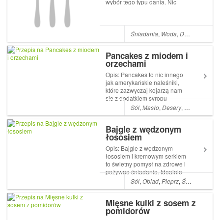
wybór tego typu dania. Nic
jednak nie zastąpi
naturalnego pokarmu
przygotowanego na świeżo,
bez żadnych sztucznych
Śniadania
,
Woda
,
Dania dla dzieci
dodatków i konserwantów.
Taki mus można podawać
Pancakes z miodem i
naszym...
orzechami
Opis: Pancakes to nic innego
jak amerykańskie naleśniki,
które zazwyczaj kojarzą nam
się z dodatkiem syropu
klonowego. Ale ja polecam
Sól
,
Masło
,
Desery
,
Śniadania
,
M
inny wyśmienity przepis na tą
słodką ucztę Tym razem
Bajgle z wędzonym
zapraszam na przepis z
łososiem
dodatkiem miodu oraz z
orzechami. Składnik...
Opis: Bajgle z wędzonym
łososiem i kremowym serkiem
to świetny pomysł na zdrowe i
pożywne śniadanie. Idealnie
nadadzą się również na
Sól
,
Obiad
,
Pieprz
,
Śniadania
,
Ka
drugie śniadanie do pracy czy
szkoły. Składniki: 4 bajgle
Mięsne kulki z sosem z
250 g chudego twarożku 100
pomidorów
g wędzonego łososia 2 łyżki
natura...