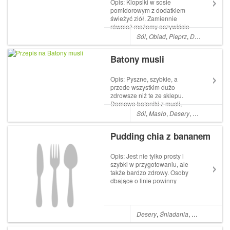
Opis: Klopsiki w sosie
pomidorowym z dodatkiem
świeżyć ziół. Zamiennie
również możemy oczywiście
używać suszonych ziół.
Sól
,
Obiad
,
Pieprz
,
Dania główne
Klopsiki są niezwykle
delikatne w smaku,
Batony musli
ale smakują i dzieciom
i dorosłym. Pulpety w sosie
pomidorowym to pomysł na
Opis: Pyszne, szybkie, a
smaczny obiad, ...
przede wszystkim dużo
zdrowsze niż te ze sklepu.
Domowe batoniki z musli,
które można przygotować w
Sól
,
Masło
,
Desery
,
Śniadania
,
M
wielu wariantach. Składniki: 2
szklanki płatków owsianych 3
Pudding chia z bananem
łyżki masła 1/2 szklanki
brązowego cukru 1/3 szklanki
miodu 1/4 szk...
Opis: Jest nie tylko prosty i
szybki w przygotowaniu, ale
także bardzo zdrowy. Osoby
dbające o linie powinny
zjadać ok. 1-2 łyżek nasion
chia dziennie – to idealna
ilość, która pozytywnie
wpłynie na nasz organizm,
Desery
,
Śniadania
,
Banan
,
Nasio
nie szkodząc przy tym w
ogóle! Nasiona...