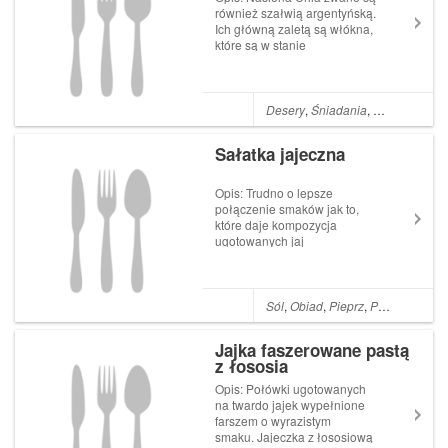
również szałwią argentyńską.
Ich główną zaletą są włókna,
które są w stanie
zaabsorbować wodę w
proporcji 12 do 1. Dzięki temu
mają ogromne właściwości
nawilżające. Należy jednak
Desery
,
Śniadania
,
Miód
,
Kakao
,
pamiętać, żeby podawać je z
dużą ilością wody...
Sałatka jajeczna
Opis: Trudno o lepsze
połączenie smaków jak to,
które daje kompozycja
ugotowanych jaj
i konserwowej szynki. Jest to
bardzo szybka i prosta do
przyrządzenia sałatka bez
gotowania i smażenia.
Sól
,
Obiad
,
Pieprz
,
Polska
,
Kolac
Składniki: 5 jajek
ugotowanych na twardo 5
Jajka faszerowane pastą
łyżek majonezu 200 ...
z łososia
Opis: Połówki ugotowanych
na twardo jajek wypełnione
farszem o wyrazistym
smaku. Jajeczka z łososiową