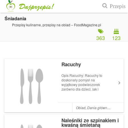
Śniadania
Przepisy kulinarne, przepisy na obiad – FoodMagazine.pl
363
123
Racuchy
Opis Racuchy: Racuchy to
doskonały pomysł na
wyjątkowy podwieczorek
zarówno dla dzieci, jak i
dorosłych. Zaletą ich jest fakt,
że są szybkie do zrobienia.
Popularne racuchy to pulchne
placki, które są podawane na
Obiad
,
Dania główne
,
Desery
,
Ko
słodko. Pamiętajmy, że do ich
przygotow...
Naleśniki ze szpinakiem i
kwaśną śmietaną