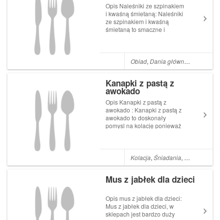
Opis Naleśniki ze szpinakiem
i kwaśną śmietaną: Naleśniki
ze szpinakiem i kwaśną
śmietaną to smaczne i
szybkie danie które wykonasz
nawet w 15 minut! Ta zielona
roślina,przyrządzona w
odpowiedni sposób jest rajem
Obiad
,
Dania główne
,
Kolacja
,
Śn
dla naszych kubków
smakowych, zwłaszcza...
Kanapki z pastą z
awokado
Opis Kanapki z pastą z
awokado : Kanapki z pastą z
awokado to doskonały
pomysl na kolację ponieważ
awokado, to owoc, który ma
wiele zastosowań, z
powodzeniem można je
dodawać do mlecznych
Kolacja
,
Śniadania
,
Kanapki
shaków po treningowych, a
także spożywać z wytrawnymi
Mus z jabłek dla dzieci
dodatkami,...
Opis mus z jabłek dla dzieci:
Mus z jabłek dla dzieci, w
sklepach jest bardzo duży